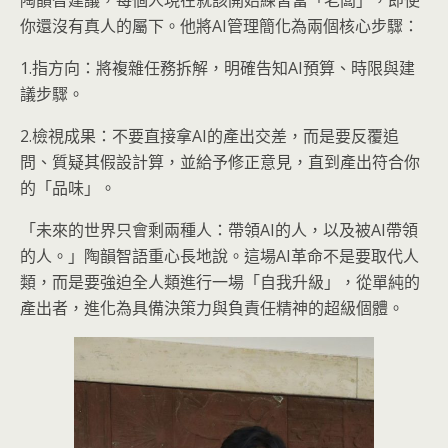
陶韻智建議，每個人現在就該開始練習當「老闆」，即使
你還沒有真人的屬下。他將AI管理簡化為兩個核心步驟：
1.指方向：將複雜任務拆解，明確告知AI預算、時限與建
議步驟。
2.檢視成果：不要直接拿AI的產出交差，而是要反覆追
問、質疑其假設計算，並給予修正意見，直到產出符合你
的「品味」。
「未來的世界只會剩兩種人：帶領AI的人，以及被AI帶領
的人。」陶韻智語重心長地說。這場AI革命不是要取代人
類，而是要強迫全人類進行一場「自我升級」，從單純的
產出者，進化為具備決策力與負責任精神的超級個體。