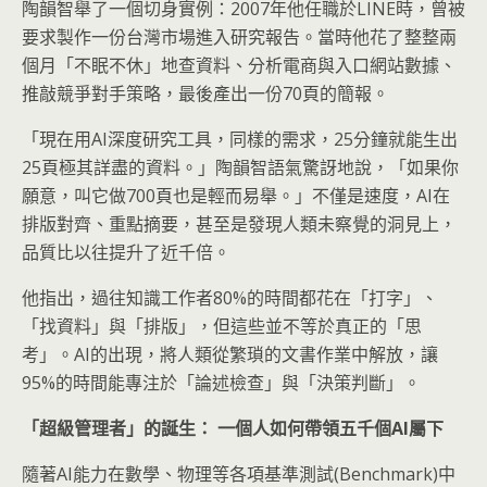
陶韻智舉了一個切身實例：2007年他任職於LINE時，曾被
要求製作一份台灣市場進入研究報告。當時他花了整整兩
個月「不眠不休」地查資料、分析電商與入口網站數據、
推敲競爭對手策略，最後產出一份70頁的簡報。
「現在用AI深度研究工具，同樣的需求，25分鐘就能生出
25頁極其詳盡的資料。」陶韻智語氣驚訝地說，「如果你
願意，叫它做700頁也是輕而易舉。」不僅是速度，AI在
排版對齊、重點摘要，甚至是發現人類未察覺的洞見上，
品質比以往提升了近千倍。
他指出，過往知識工作者80%的時間都花在「打字」、
「找資料」與「排版」，但這些並不等於真正的「思
考」。AI的出現，將人類從繁瑣的文書作業中解放，讓
95%的時間能專注於「論述檢查」與「決策判斷」。
「超級管理者」的誕生：
一個人如何帶領五千個AI
屬下
隨著AI能力在數學、物理等各項基準測試(Benchmark)中