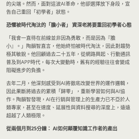
的尖端。然而，面對這波AI革命，他卻選擇放下身段，宣
告自己重回「初學者」狀態。
恐懼被時代淘汰的「膽小者」
資深老將要重回初學者心態
「我會一直待在前線並非因為勇敢，而是因為『膽
小』。」陶韻智直言，他始終怕被時代淘汰，因此對趨勢
極其敏銳。他回顧過去二十五年，從網路興起、行動通訊
普及到APP時代，每次大變動時，舊有的經驗往往會變成
阻礙進步的負擔。
去年二月，他深刻感受到AI將徹底改變世界的運作邏輯，
因此果斷將過去的累積「歸零」，重新學習如何與AI協
作。陶韻智發現，AI在行銷與管理上的生產力已不亞於人
類專家，甚至在速度、延展性與資料搜尋的深度上，遠遠
超越了人類極限。
從兩個月到25
分鐘： AI
如何顛覆知識工作者的產出