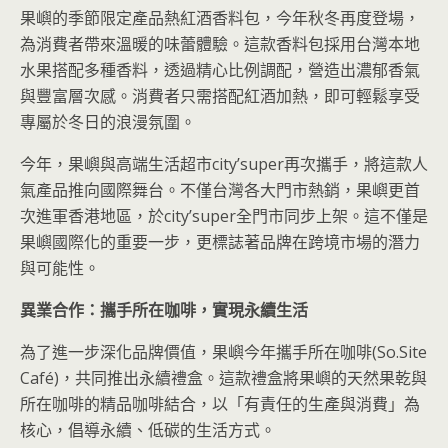
果嶼的季節限定產品熱紅酒香料包，今年秋冬再度登場，
為消費者帶來溫暖的味蕾體驗。這款香料包採用台灣本地
水果搭配多種香料，透過精心比例調配，營造出濃郁香氣
與豐富層次感。消費者只需搭配紅酒加熱，即可輕鬆享受
專屬於冬日的浪漫氛圍。
今年，果嶼與高端生活超市city’super再次攜手，將這款人
氣產品推向國際舞台。不僅台灣各大門市熱銷，果嶼更首
次進軍香港地區，於city’super全門市同步上架。這不僅是
果嶼國際化的重要一步，更標誌著品牌在跨境市場的潛力
與可能性。
異業合作：攜手所在咖啡，實現永續生活
為了進一步深化品牌價值，果嶼今年攜手所在咖啡(So.Site
Café)，共同推出永續禮盒。這款禮盒將果嶼的天然果乾與
所在咖啡的精品咖啡結合，以「有責任的生產與消費」為
核心，倡導永續、低碳的生活方式。