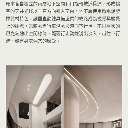
原本各自獨立的兩層地下空間利用旋轉坡道貫通，形成挑
空的天井光綫以垂直方向引入室內。地下層使用微水泥發
揮質材特色，讓垂直動線具備溫柔的紋路成為視覺與觸覺
上的撫慰，當騎著自行車沿著坡道向下行進，不同層次的
燈光勾勒出空間線條，隨著行走動線淺出淡入，越往下行
進、越有身處洞穴的感受。