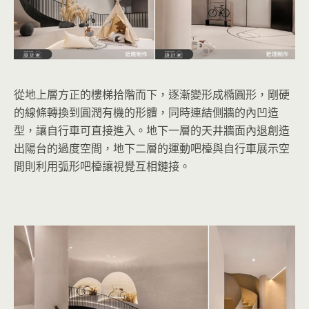
從地上層方正的樓梯拾階而下，逐漸變形成橢圓形，剛硬
的線條轉換到圓潤有機的形體，同時連結側牆的內凹造
型，讓自行車可直接進入。地下一層的天井牆面內退創造
出陽台的過度空間，地下二層的運動吧檯與自行車展示空
間則利用弧形吧檯讓視覺互相鏈接。