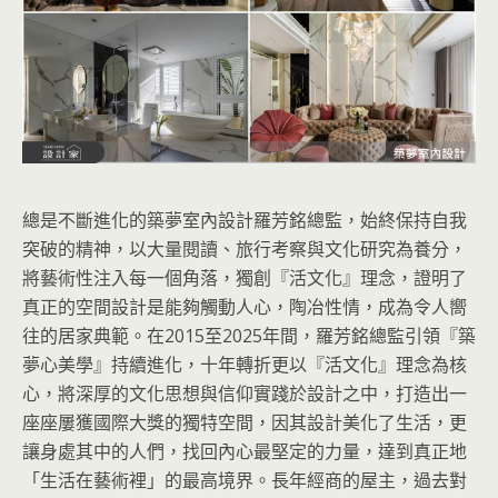
總是不斷進化的築夢室內設計羅芳銘總監，始終保持自我
突破的精神，以大量閱讀、旅行考察與文化研究為養分，
將藝術性注入每一個角落，獨創『活文化』理念，證明了
真正的空間設計是能夠觸動人心，陶冶性情，成為令人嚮
往的居家典範。在2015至2025年間，羅芳銘總監引領『築
夢心美學』持續進化，十年轉折更以『活文化』理念為核
心，將深厚的文化思想與信仰實踐於設計之中，打造出一
座座屢獲國際大獎的獨特空間，因其設計美化了生活，更
讓身處其中的人們，找回內心最堅定的力量，達到真正地
「生活在藝術裡」的最高境界。長年經商的屋主，過去對