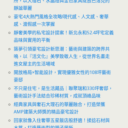
所，以大理石、水晶燈與金色家具綻放巴洛克的
靜謐華麗
豪宅4大熱門風格全攻略!現代感、人文感、奢華
感、渡假感一次掌握
靜奢美學的私宅設計提案！新北永和52.4坪宅定義
品味與實用的平衡
築夢引領豪宅設計新思潮：藝術與建築的跨界共
鳴，以『活文化』美學致敬人生，從世界名畫走
進女屋主的生活場域
開放格局×智能設計，實現優雅女性的108坪藝術
豪邸
不只是住宅，是生活藏品｜聯聚瑞和330坪奢邸，
藝術設計手法結合珍稀材質，成就頂峰品味
經典家具與奢石大理石的華麗融合，打造榮獲
AMP建築大師獎的精品豪宅設計
回家就像入住奢華五星飯店般舒適！揉捻石材與
木質，打造藝術型的親子居所