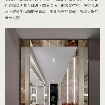
的圓弧牆面相互輝映，圓弧牆面上的霧金壁布，在燈光映
照下散發出低調的華麗感，柔化石材的剛硬，展現大器的
奢華氛圍。