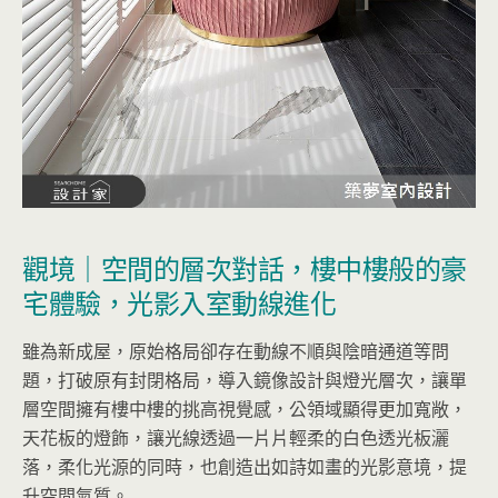
觀境｜空間的層次對話，樓中樓般的豪
宅體驗，光影入室動線進化
雖為新成屋，原始格局卻存在動線不順與陰暗通道等問
題，打破原有封閉格局，導入鏡像設計與燈光層次，讓單
層空間擁有樓中樓的挑高視覺感，公領域顯得更加寬敞，
天花板的燈飾，讓光線透過一片片輕柔的白色透光板灑
落，柔化光源的同時，也創造出如詩如畫的光影意境，提
升空間氣質。