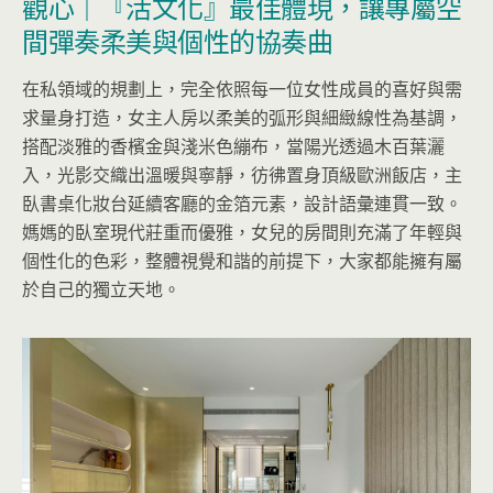
觀心｜『活文化』最佳體現，讓專屬空
間彈奏柔美與個性的協奏曲
在私領域的規劃上，完全依照每一位女性成員的喜好與需
求量身打造，女主人房以柔美的弧形與細緻線性為基調，
搭配淡雅的香檳金與淺米色繃布，當陽光透過木百葉灑
入，光影交織出溫暖與寧靜，彷彿置身頂級歐洲飯店，主
臥書桌化妝台延續客廳的金箔元素，設計語彙連貫一致。
媽媽的臥室現代莊重而優雅，女兒的房間則充滿了年輕與
個性化的色彩，整體視覺和諧的前提下，大家都能擁有屬
於自己的獨立天地。