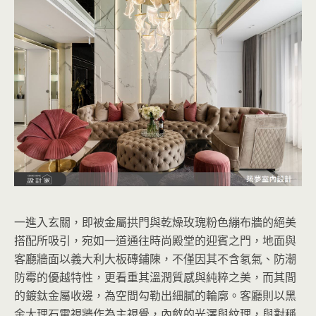
一進入玄關，即被金屬拱門與乾燥玫瑰粉色繃布牆的絕美
搭配所吸引，宛如一道通往時尚殿堂的迎賓之門，地面與
客廳牆面以義大利大板磚鋪陳，不僅因其不含氡氣、防潮
防霉的優越特性，更看重其溫潤質感與純粹之美，而其間
的鍍鈦金屬收邊，為空間勾勒出細膩的輪廓。客廳則以黑
金大理石電視牆作為主視覺，內斂的光澤與紋理，與對稱