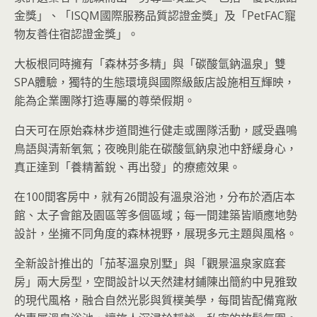
金獎」、「ISQM國際服務品質認證金獎」及「PetFAC寵
物友善住宿認證金獎」。
大板根同時擁有「森林芬多精」與「碳酸氫鈉溫泉」雙
SPA體驗，獨特的生態環境與國際級飯店設施相互輝映，
能為企業團隊打造專屬的尊榮假期。
白天可在原始森林步道間進行健走或團隊活動，感受蟲鳴
鳥語與清新氧氣；夜晚則能在碳酸氫鈉泉池中舒緩身心，
真正達到「養精蓄銳、再出發」的療癒效果。
在100間客房中，就有26間設有溫泉浴池，分布於酒店本
館、太子會館及園區等多個區域；每一間建築皆順應地勢
設計，坐擁不同角度的森林視野，展現多元主題與風格。
全新設計推出的「茄苳溫泉別墅」與「觀景溫泉家庭套
房」兩大房型，空間設計以天然建材鋪陳出簡約中見雅致
的現代風格，融合自然光影與質樸美學，每間皆配備寬敞