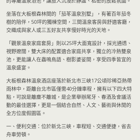
的專屬溫泉浴池，讓旅人沉浸於靜謐、私密的放鬆氛圍。
坐落在大板根森林間的「茄苳溫泉別墅」，有著百年茄冬
樹的陪伴，50坪的獨棟空間，三間溫泉客房與舒適客廳，
交織成與家人或三五好友共享慢好時光的天地。
「觀景溫泉家庭套房」則以25坪大面寬設計，採光通透、
視野遼闊，雙大床的配置適合家庭共享，獨立的冷熱雙泉
池，更能讓人在蟲鳴鳥語、樹影婆娑間，享受四季皆宜的
溫泉盛宴。
大板根森林溫泉酒店座落於新北市三峽17公頃珍稀亞熱帶
雨林中，距離台北市區僅需40分鐘車程，擁有以下四大特
點，可說是離塵不離城，是企業舉辦尾牙、春酒及會議活
動的最佳選擇，更是一個結合自然、人文、藝術與休閒的
全方位度假園區。
一、便利交通：位於新北三峽，車程短、交通便捷，省去
舟車勞頓。