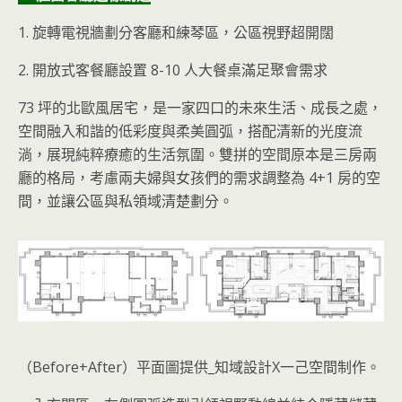
1. 旋轉電視牆劃分客廳和練琴區，公區視野超開闊
2. 開放式客餐廳設置 8-10 人大餐桌滿足聚會需求
73 坪的北歐風居宅，是一家四口的未來生活、成長之處，
空間融入
和諧的低彩度與柔美圓弧，搭配清新的光度流
淌，展現純粹療癒的生活氛圍。雙拼的空間原本是三房兩
廳的格局，考慮兩夫婦與女孩們的需求調整為 4+1 房的空
間，並讓公區與私領域清楚劃分。
（Before+After）平面圖提供_知域設計X一己空間制作。