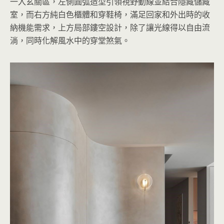
一入玄關區，左側圓弧造型引領視野動線並結合隱藏儲藏
室，而右方純白色櫃體和穿鞋椅，滿足回家和外出時的收
納機能需求，上方局部鏤空設計，除了讓光線得以自由流
淌，同時化解風水中的穿堂煞氣。