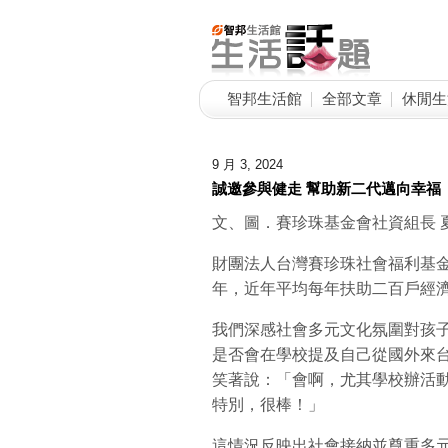
智邦生活館
全部文章
休閒生
9 月 3, 2024
誠邀參與健走 幫助新二代邁向幸福
文、圖．賽珍珠基金會社資組長 
財團法人台灣賽珍珠社會福利基
年，近年平均每年扶助二百戶經
我們深感社會多元文化氛圍對孩
是否會在學校提及自己從國外來
笑著說：「會啊，尤其學校辦活
特別，很棒！」
這情況反映出社會接納並尊重多