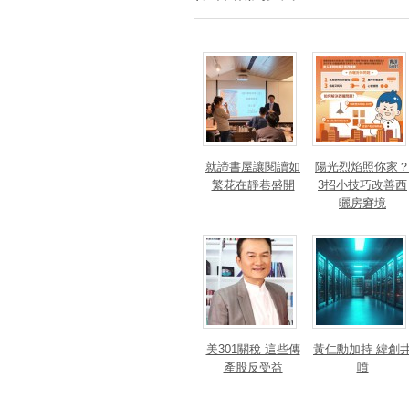
就諦書屋讓閱讀如
陽光烈焰照你家
繁花在靜巷盛開
3招小技巧改善西
曬房窘境
美301關稅 這些傳
黃仁勳加持 緯創
產股反受益
噴