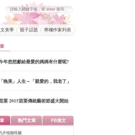
藝文美學
親子話題
專欄作家列表
章
今年您想獻給最愛的媽媽有什麼呢?
「晚美」人生～「親愛的，我老了」
台中三部曲
苗栗 2015苗栗傳統藝術節盛大開始
快來參加吉祥物網路票選活動 參加
票選有機會得到住宿大獎喔 從
章
熱門文章
FB推文
12/1(二)-12/14(一)天天有靜態展演
週六日還有動態表演喔
的夕地咖啡廳