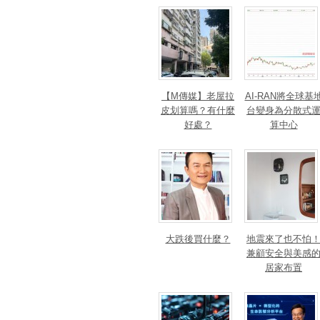
【M傳媒】老屋拉
AI-RAN將全球基
皮划算嗎？有什麼
台變身為分散式
好處？
算中心
大跌後買什麼？
地震來了也不怕
兼顧安全與美感
居家布置