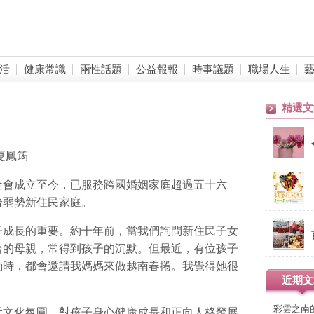
活
健康常識
兩性話題
公益報報
時事議題
職場人生
精選文
夏鳳筠
金會成立至今，已服務跨國婚姻家庭超過五十六
濟弱勢新住民家庭。
子成長的重要。約十年前，當我們詢問新住民子女
台的母親，常得到孩子的沉默。但最近，有位孩子
動時，都會邀請我媽媽來做越南春捲。我覺得她很
近期文
彩雲之南
元文化氛圍，對孩子身心健康成長和正向人格發展