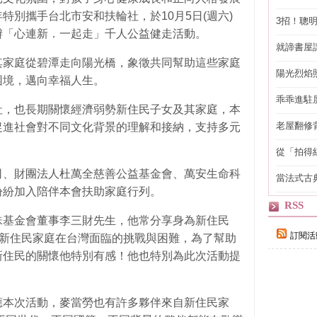
特別攜手台北市安和扶輪社，於10月5日(週六)
3招！聰
辦「心連新．一起走」千人公益健走活動。
省下「二
就諦書屋
其家庭從碧潭走向陽光橋，象徵共同幫助這些家庭
陽光烈焰
困境，邁向幸福人生。
乖乖進駐
社，也長期關懷經濟弱勢新住民子女及其家庭，本
老屋翻修
促進社會對不同文化背景的理解和接納，支持多元
得見的精
從「拍得
輯
司、財團法人杜萬全慈善公益基金會、萬安生命科
當法式古
自己
紛紛加入陪伴本會扶助家庭行列。
RSS
珠基金會董事李三財先生，他常分享身為新住民
訂閱活
有新住民家庭在台灣面臨的挑戰與困難，為了幫助
新住民的關懷他特別有感！他也特別為此次活動提
應本次活動，麥當勞也有許多夥伴來自新住民家