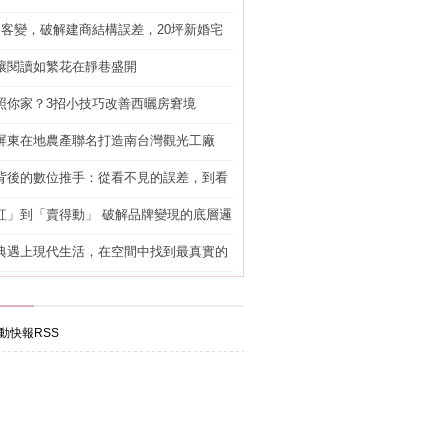
明客變，破解建商結構誤差，20坪新婚宅
工」的冤枉錢
讓閱讀如繁花在靜巷盛開
照你家？3招小技巧改善西曬房窘境
屏東在地農產聯名打造南台灣觀光工廠
背後的數位推手：從看不見的誤差，到看
準改造
紅」到「賣得動」 破解品牌變現的底層邏
典遇上現代生活，在空間中找到最真實的
動快報RSS