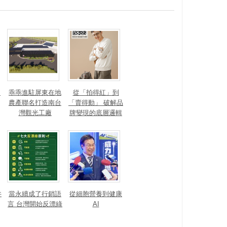
？
乖乖進駐屏東在地
從「拍得紅」到
農產聯名打造南台
「賣得動」 破解品
灣觀光工廠
牌變現的底層邏輯
井
當永續成了行銷語
從細胞營養到健康
言 台灣開始反漂綠
AI