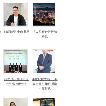
地
14歲離鄉 走向世界
法人壓寶金控股除
運
權息
！
我們應該更認識近
半世紀的堅持！ 毅
的
十五萬的僑外生
太企業引領台灣衛
浴新時代