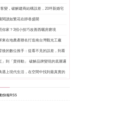
明客變，破解建商結構誤差，20坪新婚宅
工」的冤枉錢
讓閱讀如繁花在靜巷盛開
照你家？3招小技巧改善西曬房窘境
屏東在地農產聯名打造南台灣觀光工廠
背後的數位推手：從看不見的誤差，到看
準改造
紅」到「賣得動」 破解品牌變現的底層邏
典遇上現代生活，在空間中找到最真實的
動快報RSS