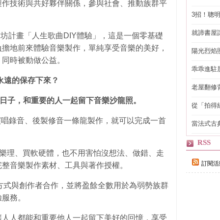
製作技術與共好夥伴關係，參與社會、推動族群平
3招！聰
省下「二
就諦書屋
作坊計畫「人生歌曲DIY體驗」，這是一個零基礎
負擔地前來體驗音樂製作，單純享受音樂的美好，
陽光烈焰
，同時被動做公益。
乖乖進駐
永遠的保存下來？
老屋翻修
得見的精
日子，和重要的人一起留下音樂沙龍照。
從「拍得
輯
、演唱錄音、後製修音一條龍製作，就可以完成一首
當法式古
自己
RSS
用學樂理、買軟硬體，也不用害怕沒想法、做錯、走
訂閱活
完整音樂製作素材、工具與著作授權。
的方式與創作者合作，並將盈餘全數用於為弱勢族群
驗服務。
讓人人都能和重要他人一起留下美好的回憶，享受