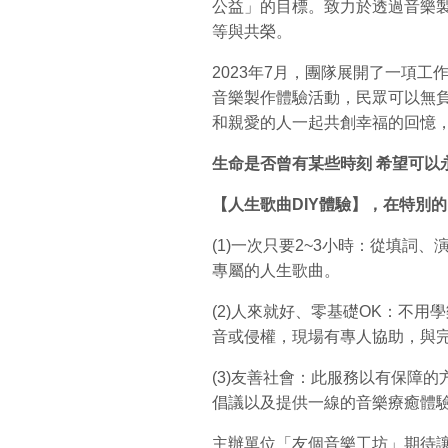
公益」的目標。致力於透過音樂
等與共榮。
2023年7月，團隊展開了一項工
音樂製作體驗活動，民眾可以無
和親愛的人一起共創幸福的回憶
生命是否曾有某些時刻
希望可以
【人生歌曲DIY
體驗】，在特別的
(1)一次只要2~3小時：從填詞
專屬的人生歌曲。
(2)人來就好、零基礎OK：不
音或侵權，現場有專人協助，與
(3)友善社會：此服務以有保障
倡議以及提供一線的音樂療癒體
主辦單位「友個音樂工坊」期待