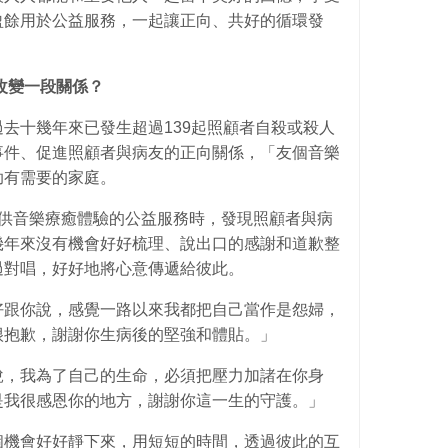
盈餘用於公益服務，一起讓正向、共好的循環發
改變一段關係？
去十幾年來已發生超過139起照顧者自殺或殺人
事件、促進照顧者與病友的正向關係，「友個音樂
助有需要的家庭。
提供音樂療癒體驗的公益服務時，發現照顧者與病
幾年來沒有機會好好梳理、說出口的感謝和道歉整
過對唱，好好地將心意傳遞給彼此。
好跟你說，感覺一路以來我都把自己當作是怨婦，
很抱歉，謝謝你生病後的堅強和體貼。」
說，我為了自己的生命，必須把壓力加諸在你身
是我很感恩你的地方，謝謝你這一生的守護。」
個機會好好靜下來，用短短的時間，透過彼此的互