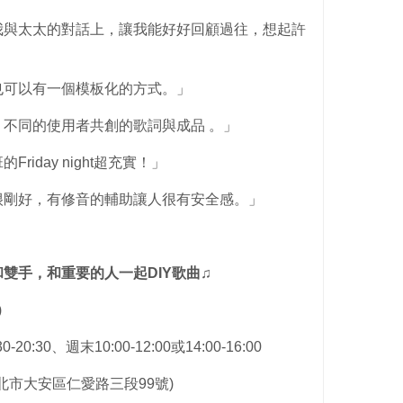
我與太太的對話上，讓我能好好回顧過往，想起許
」
也可以有一個模板化的方式。」
不同的使用者共創的歌詞與成品 。」
iday night超充實！」
很剛好，有修音的輔助讓人很有安全感。」
雙手，和重要的人一起DIY
歌曲♫
)
30、週末10:00-12:00或14:00-16:00
北市大安區仁愛路三段99號)