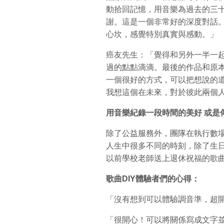
動拾回記憶，用音樂為過去的三
謝。這是一個非常好的深度對話
心坎，感覺特別真實與感動。」
癌友先生：「覺得和另外一半一
過的點點滴滴。最後的作品和原
一個很好的方式，可以把想說的
我想這個在未來，對於彼此兩個
用音樂紀錄一段時間的美好
或是
除了公益服務外，團隊在執行數
人生中很多不同的時刻，除了生
以前學校老師送上退休祝福的歌
歌曲DIY
體驗者們的心得：
「沒有想到可以體驗調音準，超
「很開心！可以將關係寫成文字