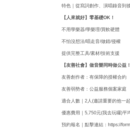
特色｜從寫詞創作、演唱錄音到後
【人來就好】零基礎OK
！
不用學樂器/學樂理/買軟硬體
不怕沒想法/唱走音/做錯/侵權
提供完整工具/素材/技術支援
【友善社會】做音樂同時做公益
友善創作者：有保障的授權合約
友善弱勢者：公益服務個案家庭
適合人數｜2人(邀請重要的他一起
優惠費用｜5,750元(我去玩囉)平均2
預約報名｜點擊連結：https://forms.