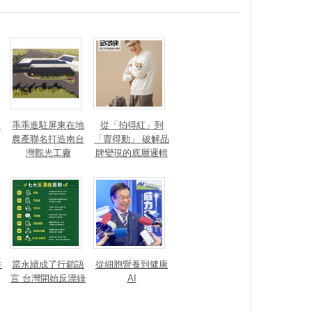
？
乖乖進駐屏東在地
從「拍得紅」到
農產聯名打造南台
「賣得動」 破解品
灣觀光工廠
牌變現的底層邏輯
井
當永續成了行銷語
從細胞營養到健康
言 台灣開始反漂綠
AI