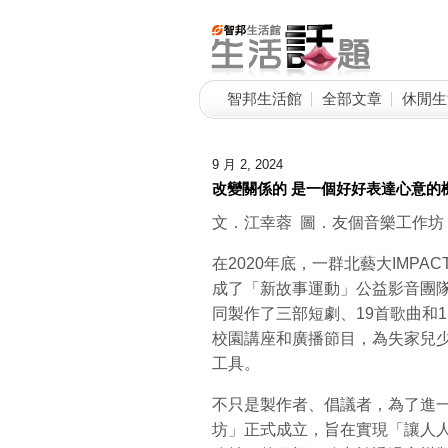
智邦生活館
全部文章
休閒生
9 月 2, 2024
改變關係的 是一個好好表達心意的
文．江幸蓉 圖．友個音樂工作
在2020年底，一群北藝大IMP
成了「新故事運動」公益影音團隊
同製作了三部短劇、19首歌曲和
校園講座和廣播節目，為失家兒
工具。
不只是製作者、倡議者，為了進一
坊」正式成立，旨在實現「讓人