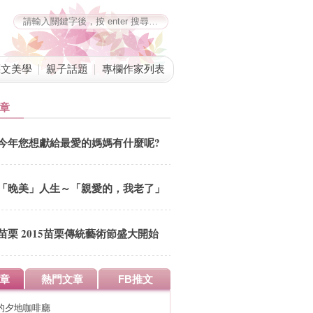
藝文美學
親子話題
專欄作家列表
章
今年您想獻給最愛的媽媽有什麼呢?
「晚美」人生～「親愛的，我老了」
台中三部曲
苗栗 2015苗栗傳統藝術節盛大開始
快來參加吉祥物網路票選活動 參加
票選有機會得到住宿大獎喔 從
章
熱門文章
FB推文
12/1(二)-12/14(一)天天有靜態展演
週六日還有動態表演喔
的夕地咖啡廳