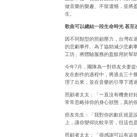
做音樂的樂趣、不留遺憾，並將
生。
歌曲可以總結一段生命時光
甚至
因不同類型的照顧壓力，台灣在過
的悲劇事件。為了協助減少悲劇
工坊」將體驗服務的盈餘用於幫
今年7月，團隊為一對癌友夫妻
友在創作的過程中，將過去三十
理了出來，並在音樂的引導下透
照顧者太太：「一直沒有機會好
常常忽略掉你的身心狀態，真的
癌友先生：「我對你的歉疚就是
上，讓你變得比較辛苦，但這也
照顧者太太：「很感謝可以有這