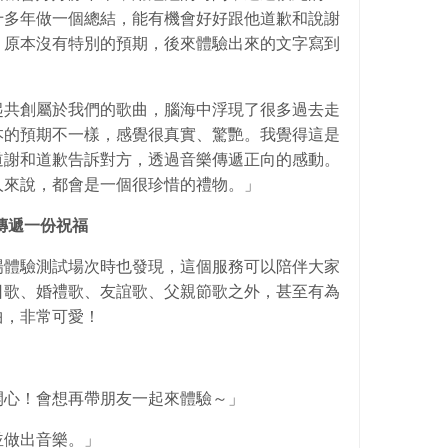
十多年做一個總結，能有機會好好跟他道歉和說謝
。原本沒有特別的預期，後來體驗出來的文字寫到
起共創屬於我們的歌曲，腦海中浮現了很多過去走
本的預期不一樣，感覺很真實、驚艷。我覺得這是
道謝和道歉告訴對方，透過音樂傳遞正向的感動。
人來說，都會是一個很珍惜的禮物。」
傳遞一份祝福
場體驗測試場次時也發現，這個服務可以陪伴大家
日歌、婚禮歌、友誼歌、父親節歌之外，甚至有為
曲，非常可愛！
開心！會想再帶朋友一起來體驗～」
並做出音樂。」