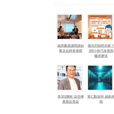
就諦書屋讓閱讀如
陽光烈焰照你家
繁花在靜巷盛開
3招小技巧改善西
曬房窘境
美301關稅 這些傳
黃仁勳加持 緯創
產股反受益
噴