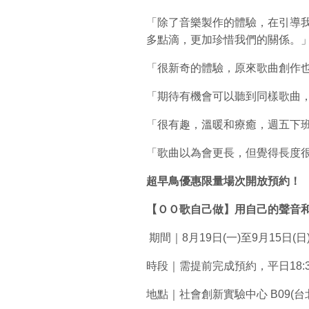
「除了音樂製作的體驗，在引導
多點滴，更加珍惜我們的關係。
「很新奇的體驗，原來歌曲創作
「期待有機會可以聽到同樣歌曲，
「很有趣，溫暖和療癒，週五下班的Fr
「歌曲以為會更長，但覺得長度
超早鳥優惠限量場次開放預約！
【ＯＯ歌自己做】用自己的聲音和
期間｜8月19日(一)至9月15日(日
時段｜需提前完成預約，平日18:30-20:
地點｜社會創新實驗中心 B09(台