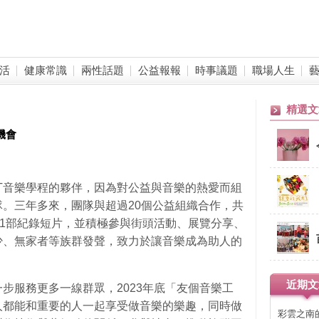
活
健康常識
兩性話題
公益報報
時事議題
職場人生
精選文
機會
坊
ACT音樂學程的夥伴，因為對公益與音樂的熱愛而組
。三年多來，團隊與超過20個公益組織合作，共
11部紀錄短片，並積極參與街頭活動、展覽分享、
少、無家者等族群發聲，致力於讓音樂成為助人的
近期文
步服務更多一線群眾，2023年底「友個音樂工
人都能和重要的人一起享受做音樂的樂趣，同時做
彩雲之南