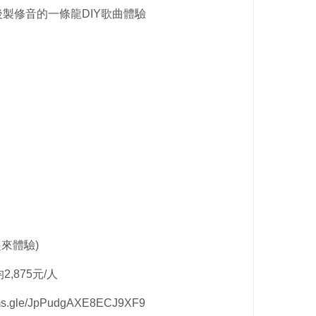
製修音的一條龍DIY歌曲體驗
！
來體驗)
,875元/人
gle/JpPudgAXE8ECJ9XF9