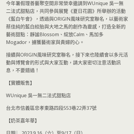
今年暑假理善藝聚空間非常榮幸邀請到WUnique 吳一無
二法式甜點店，共同參與展覽《夏日花園》所舉辦的活動
《藍白午會》，透過與ORIGIN風味研究室聯名，以藝術家
蔡佳純的藍白絞胎與大地之馬的創作為靈感，打造全新的
藝術甜點：靜謐Blossom、綻放Calm、馬加多
Mogador，擄獲藝術家與貴婦的心。
接續與ORIGIN風味研究室聯名，接下來也陸續會以多元活
動與博覽會的形式與大家互動，請大家密切注意活動訊
息，不要錯過！
【實體販售】
WUnique 吳一無二法式甜點店
台北市信義區忠孝東路四段553巷22弄37號
【奶茶嘉年華】
日期 ︳2023.9.16（六）至9/17（日）