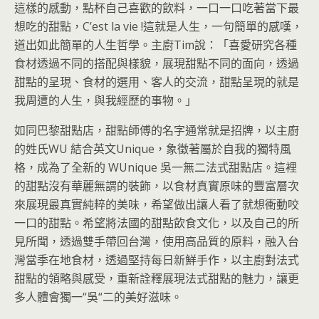
這樣的感動，點杯自己喜歡的飲料，一口一口吃著當下最
想吃的甜點，C’est la vie !這就是人生，一句簡單的感嘆，
道出如此簡單的人生哲學。主廚Tim說：「喜愛研究各種
食材透過不同的搭配與樣貌，展現甜點不同的面向，透過
甜點的呈現、食材的選用、客人的交流，甜點呈現的就是
我周遭的人生，與我經歷的事物。」
如同巴黎甜點店，甜點師傅的名字通常就是招牌，以主廚
的姓氏WU 結合英文Unique，象徵著屬於自我的獨特風
格，成為了全新的 WUnique 吳一無二法式甜點店。這裡
的甜點沒有華麗無謂的裝飾，以食材真實原味的豐富層次
來展現最真實純粹的美味，希望做出讓人看了就想衝動咬
一口的甜點。希望將法國的甜點飲食文化，以及自己的所
見所聞，透過雙手帶回台灣，使用高品質的原料，融入台
灣當季在地食材，透過堅持每日新鮮手作，以主廚對法式
甜點的領略與感受，重新詮釋展現法式甜點的魅力，讓更
多人體會獨一“吳“二的美好滋味。