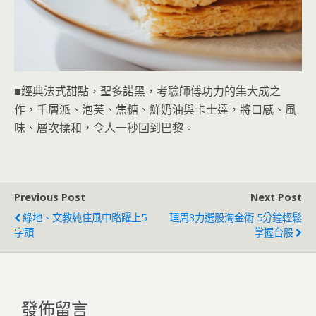
■經典法式甜點，聖多諾黑，考驗師傅功力的集大成之
作，千層派、泡芙、焦糖、鮮奶油與卡士達，將口感、風
味、層次揉和，令人一秒回到巴黎。
Previous Post
Next Post
綠地、文教純住風中路躍上5
理周3⼒選股淘金術 5分鐘輕鬆
字頭
掌握台股
發佈留言