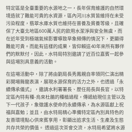
特定區是全臺重要的水源地之一，長年保育維護的自然環
境造就了難能可貴的水資源，區內河川水質皆維持在未受
污染程度，翡翠水庫水質也維持在普養及貧養等級，且確
保了大臺北地區600萬人民的飲用水潔淨與安全無虞，而
在近年受到極端氣候影響導致旱象頻傳的情況下，更顯得
難能可貴。而能有這樣的成果，皆仰賴這40年來所有夥伴
們的默默付，因此，水特局特別邀請了近百位嘉賓一起參
與這場別具意義的活動。
在這場活動中，除了將由劉局長秀鳳親自率領同仁演出精
彩開場舞龍表演，展現水源保育的活力之外，也透過「永
續傳承儀式」，邀請水利署署長、歷任局長與長官，以特
定區內特有種-烏來杜鵑的種植過程，傳遞給現任主管以及
下一代孩子，象徵護水使命的永續傳承，為水源區獻上祝
福與嘉勉；並且，由水特局精心準備特定區內別具特色的
友善環境點心供來賓享用，彰顯出追求生活、生產及生態
共存共榮的價值。 透過這次茶會交流，水特局希望將水源