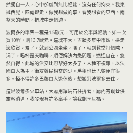
然獨自一人，心中卻感到無比輕鬆，沒有任何拘束。我東
逛西晃，四處遊走，做我想做的事，看我想看的東西。兩
整天的時間，把城中走個透。
波爾多的車票一程是1.5歐元，可用於公車與輕軌。如一次
買10程，則13.7歐元。這城不大，古蹟多集中市區，邊走
邊欣賞。累了，就到公園坐坐，睏了，就到教堂打個盹，
渴了，喝杯露天咖啡，順便解決內急問題，逍遙自在，悠
然自得。此城的治安比巴黎好太多了，人種不複雜，以法
國白人為主，街友難民相當的少。房租也比巴黎便宜很
多。怪不得許多巴黎白人退休後，想搬到波爾多去住。
這是波爾多火車站，大廳用羅馬石柱撐著，廳內有鋼琴供
旅客消遣，我發現有許多高手，讓我飽享耳福。