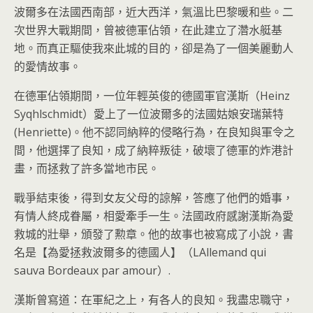
波爾多在法國西南部，近大西洋，氣溫比巴黎暖和些。二
次世界大戰期間，曾被德軍佔領，在此建立了濳水艇基
地。而真正驅使我來此城的目的，卻是為了一個美麗動人
的愛情故事。
在德軍佔領期間，一位年輕英俊的德國軍官漢斯（Heinz
Syqhlschmidt）愛上了一位波爾多的法國姑娘安瑞葉特
(Henriette)。他不認同納粹的侵略行為，在良知與軍令之
間，他選擇了良知，成了納粹叛徒，破壞了德軍的炸港計
畫，而拯救了許多當地市民。
戰爭結束後，得到女友父母的諒解，答應了他們的婚事，
有情人終成眷屬，相愛牽手一生。法國政府感謝漢斯為愛
救城的壯舉，頒發了勲章。他的故事也被寫成了小說，書
名是【為愛拯救波爾多的德國人】（LAllemand qui
sauva Bordeaux par amour）.
漢斯曾寫道：在軍紀之上，有各人的良知。我盡忠職守，