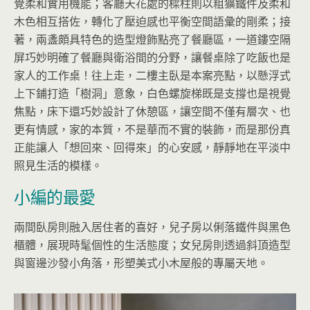
覺柔和實用機能；客廳天花處的樑柱則以粗獷鐵件及柔和
木色相互搭佐，轉化了壓迫感也平衡空間語彙的剛柔；接
著，兩盞頗具特色的造型燈飾點亮了餐廳區，一道鏤空隔
屏巧妙明確了餐廳與衛浴間的分野，讓餐桌除了吃飯也是
家人的工作桌！往上走，二樓主臥是本案亮點，以懸浮式
上下鋪打造「樹洞」意象，白色螺旋梯既是支撐也是視覺
焦點，床下還巧妙設計了休憩區，讓空間不僅有層次、也
更有情感，家的本質，不是華而不實的裝飾，而是那份真
正能讓人「想回來、回得來」的心安感，靜靜地在平淡中
照見生活的模樣。
小編的最愛
兩間臥房則融入居住者的喜好，兒子房以俐落鐵件與黑色
櫃體，展現時髦個性的生活態度；女兒房則透過斜頂造型
與窗邊沙發小角落，形塑美式小木屋般的專屬天地。