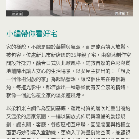
小編帶你看好宅
家的樣貌，不總是關於華麗與氣派，而是能否讓人放鬆、
被包容。位處新北市新店區的35坪親子宅，由樂沐制作空
間設計操刀，融合日式與北歐風格，鋪敘自然的色彩與質
地鋪陳出讓人安心的生活場景，以女屋主提出的：「想要
一個像樹洞般的家」為起點發想，讓整個住宅在每個轉
角、每道光影中，都流露出一種靜謐而有安全感的情緒，
就像一個能包覆全家的溫柔避風港。
以柔和米白調作為空間基底，運用材質的層次堆疊出簡約
又溫柔的居家氛圍，一樓以開放式佈局與流暢的動線規
劃，讓玄關、客廳、餐廚區相互串聯，圓弧牆面與格柵立
面更巧妙引導入室動線，更納入了海量儲物空間，兼顧視