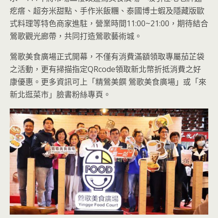
疙瘩、超夯米甜點、手作米飯糰、泰國博士蝦及隱藏版歐
式料理等特色商家進駐，營業時間11:00~21:00，期待結合
鶯歌觀光廊帶，共同打造鶯歌藝術城。
鶯歌美食廣場正式開幕，不僅有消費滿額領取專屬茄芷袋
之活動，更有掃描指定QRcode領取新北幣折抵消費之好
康優惠。更多資訊可上「精鶯美饌 鶯歌美食廣場」或「來
新北逛菜市」臉書粉絲專頁。