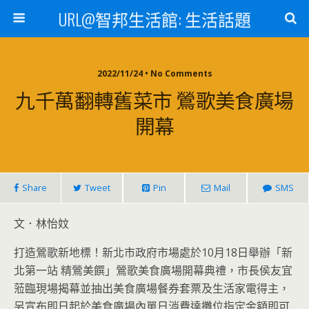
URL@智邦生活館: 生活話題
2022/11/24 • No Comments
九千萬翻轉舊菜市 鶯歌美食廣場
開幕
Share
Tweet
Pin
Mail
SMS
文．林怡妏
打造鶯歌新地標！新北市政府市場處於10月18日舉辦「新
北第一站 精鶯美饌」鶯歌美食廣場開幕典禮，市長侯友宜
蒞臨現場揭幕並抽出美食廣場餐券套票及生活家電得主，
另宣布即日起於美食廣場內單日消費達攤位指定金額即可