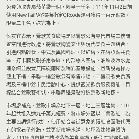
免費領取專屬茄芷袋一個，限量一千名；111年11月2日前
使用NewTaiPAY掃描指定QRcode還可獲得一百元點數，
限量二千名，送完為止。
侯友宜表示，鶯歌美食廣場是以鶯歌公有零售市場二樓閒
置空間進行改造，將鶯歌陶瓷文化與現代美食主題結合，
引進甜點輕食、中式及異國料理，以紅磚、花磚妝點共食
區、打卡牆及親子用餐區，內部導入空調、油煙及污水處
理系統並設置無障礙廁所及哺乳室等設施，且新設電梯方
便上下樓，串聯一樓鶯歌公有零售市場、二樓鶯歌美食廣
場及三樓中鶯市民活動中心，提供觀光飲食服務機能，目
標結合鶯歌藝術城，串聯周邊景點打造鶯歌新地標。
市場處補充，鶯歌市場為地下一層、地上三層建物，110
年起共投入逾九千萬元經費，將市場外觀以「鶯歌紅」為
主要色調進行改造，使用結合老街意象的磚紅牆面取代原
有的抿石子外牆，並更新市場水溝、地坪及建物整體防
水。111年將市場二樓改造為美食廣場，吸引在地老牌麵