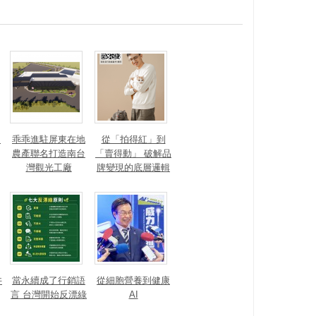
？
乖乖進駐屏東在地
從「拍得紅」到
農產聯名打造南台
「賣得動」 破解品
灣觀光工廠
牌變現的底層邏輯
井
當永續成了行銷語
從細胞營養到健康
言 台灣開始反漂綠
AI