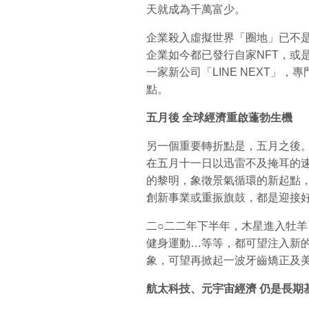
天就成為千萬富少。
企業殺入虛擬世界「圈地」已不
企業如今都已發行自家NFT，或
一家新公司「LINE NEXT」
點。
五月後
全球經濟重啟蓬勃生機
另一個重要轉折點是，五月之後
在五月十一日以迅雷不及掩耳的
的黎明，象徵景氣循環的新起點
創新事業或重振旗鼓，都是迎接
二○二二年下半年，木星進入牡
健身運動…等等，都可望注入新
象，可望再掀起一波牙齒矯正及
航太科技、元宇宙經濟 仍是長期