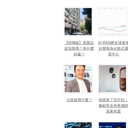
【M傳媒】老屋拉
AI-RAN將全球基
皮划算嗎？有什麼
台變身為分散式
好處？
算中心
大跌後買什麼？
地震來了也不怕
兼顧安全與美感
居家布置