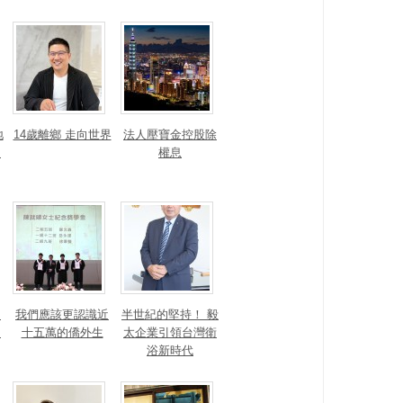
地
14歲離鄉 走向世界
法人壓寶金控股除
運
權息
！
我們應該更認識近
半世紀的堅持！ 毅
的
十五萬的僑外生
太企業引領台灣衛
浴新時代