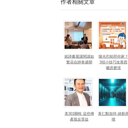
作者相關文章
就諦書屋讓閱讀如
陽光烈焰照你家
繁花在靜巷盛開
3招小技巧改善西
曬房窘境
美301關稅 這些傳
黃仁勳加持 緯創
產股反受益
噴