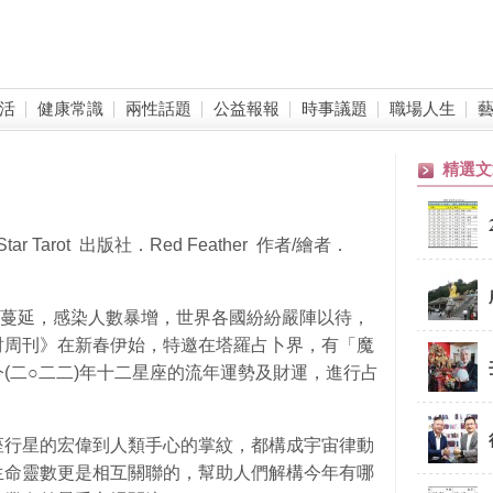
活
健康常識
兩性話題
公益報報
時事議題
職場人生
精選文
 Tarot 出版社．Red Feather 作者/繪者．
迅速蔓延，感染人數暴增，世界各國紛紛嚴陣以待，
財周刊》在新春伊始，特邀在塔羅占卜界，有「魔
(二○二二)年十二星座的流年運勢及財運，進行占
座行星的宏偉到人類手心的掌紋，都構成宇宙律動
生命靈數更是相互關聯的，幫助人們解構今年有哪