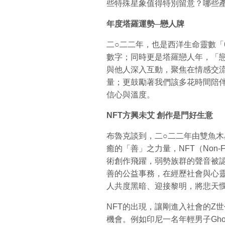
些特殊星象值得特別留意？哪些
年度塔羅運勢─戀人牌
二○二二年，也是西洋生命靈數「
數字；同時更是塔羅戀人年，「
與他人深入互動，聚焦在情感交
量；更鼓勵著我們該多花時間陪
信心與溫度。
NFT
方興未艾
創作是門好生意
布魯克談到，二○二二年由雙魚
癒的「善」之力量，NFT（Non-F
術創作飛躍，弱勢族群的聲音被
善的公益事務，在經歷社會與心
人共度黑暗、迎接黎明，將悲天
NFT的出現，讓剛進入社會的Z
機會。例如印尼一名年輕男子Gho