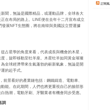
訂閱風
是新聞，無論是國際精品，或運動品牌，全球各大
是正在布局的路上。LINE便在去年十二月宣布成立
，專門發展NFT生態圈，將在南韓與美國設立營運據
。從占星學的角度來看，代表成長與機會的木星，
速度，旋即移動至牡羊座。木星牡羊如同黃金璀璨
，為全球經濟帶來生氣蓬勃的嶄新氣象，無論是開
好運的起手式。
羊，前景看好的產業鏈包括：鋼鐵鑄造、電動車、
的動能。在此期間，人們也將更重視自己的臉部形
美白熱潮，電動牙刷、牙醫業者有機會同步受惠。
基調