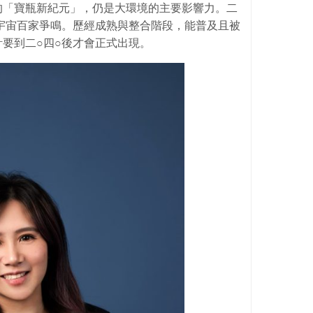
的「寶瓶新紀元」，仍是大環境的主要影響力。二
宇宙百家爭鳴。歷經成熟與整合階段，能普及且被
要到二○四○後才會正式出現。