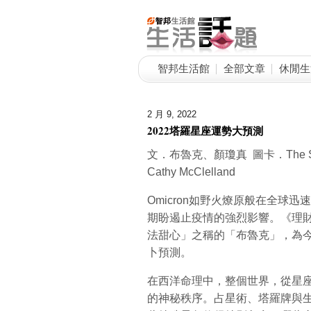
智邦生活館
全部文章
休閒生
2 月 9, 2022
2022塔羅星座運勢大預測
文．布魯克、顏瓊真 圖卡．The Star
Cathy McClelland
Omicron如野火燎原般在全球
期盼遏止疫情的強烈影響。《理
法甜心」之稱的「布魯克」，為今
卜預測。
在西洋命理中，整個世界，從星
的神秘秩序。占星術、塔羅牌與