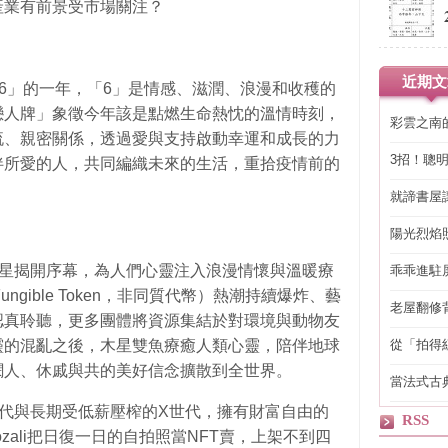
產業有前景受市場關注？
近期文
6」的一年，「6」是情感、滋潤、浪漫和收穫的
戀人牌」象徵今年該是點燃生命熱忱的溫情時刻，
彩雲之南
流、親密關係，透過愛與支持啟動幸運和成長的力
3招！聰
伴所愛的人，共同編織未來的生活，重拾疫情前的
省下「二
就諦書屋
陽光烈焰
木星揭開序幕，為人們心靈注入浪漫情懷與溫暖療
乖乖進駐
ungible Token，非同質代幣）熱潮持續爆炸、藝
老屋翻修
認真聆聽，更多團體將資源集結於對環境與動物友
得見的精
從「拍得
靈的混亂之後，木星雙魚療癒人類心靈，陪伴地球
輯
憫人、休戚與共的美好信念擴散到全世界。
當法式古
自己
世代與長期受低薪壓榨的X世代，擁有財富自由的
RSS
zali把日復一日的自拍照當NFT賣，上架不到四