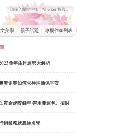
藝文美學
親子話題
專欄作家列表
章
2023兔年生肖運勢大解析
農曆走春如何求神拜佛保平安
壬寅金虎咬錢年 善用開運包、招財
筒
行銷業務就靠姓名學