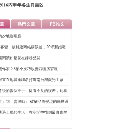
2016丙申年各生肖吉凶
章
熱門文章
FB推文
的夕地咖啡廳
明客變，破解建商結構誤差，20坪新婚宅
工」的冤枉錢
讓閱讀如繁花在靜巷盛開
照你家？3招小技巧改善西曬房窘境
屏東在地農產聯名打造南台灣觀光工廠
背後的數位推手：從看不見的誤差，到看
準改造
紅」到「賣得動」 破解品牌變現的底層邏
典遇上現代生活，在空間中找到最真實的