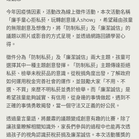
今年因疫情因素，活動改為線上徵件活動，本次活動名稱
「廉手童心拒私菸，玩轉創意達人show」，希望藉由孩童
的無限創意及想像力，將「防制私菸」及「廉潔誠信」的
議題以照片或影音的方式呈現，並透過網路回饋學習心
得。
徵件分為「防制私菸」及「廉潔誠信」兩大主題，孩童可
選擇其中一種主題創意發揮。「防制私菸」主題傳達拒絕
私菸、檢舉未稅菸品的意識。從稅捐角度出發，了解政府
如何運用稅金完善社會的運作，並鼓勵大家「不用、不
選、不買」來歷不明私菸並勇於檢舉。而「廉潔誠信」是
希望孩童能夠誠實、有信用，從身邊的事情做起，遇到不
正確的事情勇敢揭發，當一個守法又正義的好公民。
透過童言童語，將嚴肅的議題變成創意有趣的比賽，除了
讓孩童瞭解相關知識外，家長們參與的過程中也能再次透
過孩子的視角認識菸稅菸捐及廉潔誠信。本次活動獲獎的