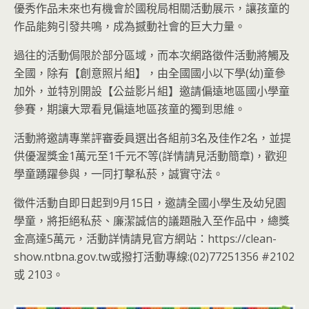
優秀作品未來也有機會於國稅局相關活動展示，讓孩童的
作品能夠引發共鳴，成為撼動社會的巨大力量。
過往的活動侷限於部分區域，而本次網路徵件活動將觸及
全國，除有【創意照片組】，由全國國小以下學(幼)童參
加外，並特別開設【公益影片組】邀請偏遠地區國小學童
參賽，期讓大眾看見偏遠地區孩童的獨到思維。
活動將邀請專業評審委員選出各組前3名及佳作2名，並提
供優渥獎金1萬元至1千元不等(詳情請見活動簡章)，歡迎
學童踴躍參與，一同打擊私菸，誠實守法。
徵件活動自即日起到9月15日，邀請全國小學生及幼兒園
學童，將拒絕私菸、廉潔誠信的議題融入至作品中，總獎
金高達5萬元，活動詳情請見官方網站：https://clean-
show.ntbna.gov.tw或撥打活動專線:(02)77251356 #2102
或 2103。