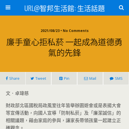
URL@智邦生活館: 生活話題
2021/08/23 • No Comments
廉手童心拒私菸 一起成為道德勇
氣的先鋒
Share
Tweet
Pin
Mail
SMS
文．卓瑋慈
財政部北區國稅局政風室往年皆舉辦園遊會或是表揚大會
等宣傳活動，向國人宣導「防制私菸」及「廉潔誠信」的
相關議題，藉由家庭的參與，讓家長帶領孩童一起建立正
確觀念。