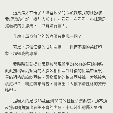
這真是太神奇了！洪爸嫁女的心願變成我的任務啦！
我虛榮的推託「找別人啦！」左看看、右看看，小咪還是
搖著我的手撒嬌，「只有妳行嘛！」
什麼！單身無伴的芳療師只剩我一個？
可是，這個任務的成功關鍵－－保持不變的美好印
象，超過我的專業。
我時時刻刻提心吊膽被發現若南Before的原始神態：
亂亂露出額高頰寬的大臉凶相和塞到耳後的粗黑中直髮，
墨綠粗格的麻紗西裝、黃綠細格的棉麻西裝褲，大膽撞色
桃紅棉Ｔ、粉紅帆布背包，拼湊出令人摸不清性格的驚奇
造型。
最嚇人的是從18歲坐到28歲的櫃檯防禦系統，動不動
就撩起嘴角露出參差不齊的尖牙，十年練出的懾人狠勁，