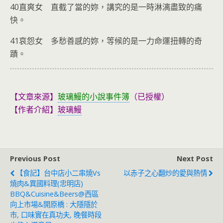
40直爽女 直截了當的妳，講究的是一時淋漓盡致的痛
快。
41哀怨女 多愁善感的妳，等候的是一力命運扭轉的奇
蹟。
【文章來源】
玻璃鰻的小說事件簿
（已授權）
【作者介紹】
玻璃鰻
Previous Post
Next Post
【食記】台中店小二串燒vs
以赤子之心翻炒的愛與熱情
燒肉&異國料理(忠明店)
BBQ&Cuisine&Beers@西區
向上市場&開原橋 : 大隱隱於
市, 口味實在真功夫, 晚餐時段