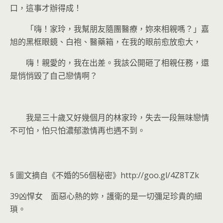
口，這事才辦得成！
「嗨！家玲，我幫朋友隨團醫療，妳來相親嗎？」嘉
旭的黑框眼鏡、白袍、醫藥箱，在我的眼前愈放愈大，
嗨！親愛的，我在出差。我該公開砸了相親任務，還
是悄悄毀了自己戀情啊？
我是三十歲又好幾個月的林家玲，失去一段無味戀情
不可怕，怕只怕濃郁激情再也遇不到。
§ 圖文摘自《不婚的56個秘密》http://goo.gl/4Z8TZk
39凶悍女 面惡心熱的妳，護衛的是一切彌足珍貴的細
瑣。