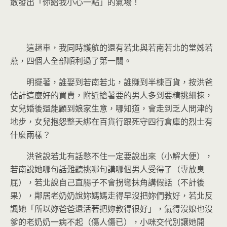
散發出「你給我小心一點」的氣場！
這趟車，我同時護航的還有若北與若南若北的堂姊若
燕，四個人全部順利過了第一關。
明擺著，誰娶到若南若北，誰賺到半棟百貨，按洪爸
估計這麼好的買賣，附近搶著要的男人多到要精挑細揀，
女兒婚後還能顧到娘家生意，哪知道，會走到乏人問津的
地步，女兒抱怨整天綁在百貨行跟死守四行倉庫的烈士有
什麼兩樣？
洪爸說若北有話憋不住一定要說出來（小解大便），
若南說她哪句話難聽挑哪句講哪個男人受得了（專放臭
屁），若北說自己直腸子不會拐彎抹角講假話（不計後
果），鄰居老奶奶說妳媽媽走得早沒把妳們教好，若北反
諷她「所以妳爸爸還活著把妳教得很好」，氣得沒娘也沒
爹的老奶奶一病不起（傷人傷已），小咪交代別讓她開