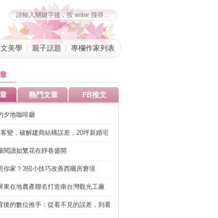
藝文美學
親子話題
專欄作家列表
章
章
熱門文章
FB推文
的夕地咖啡廳
明客變，破解建商結構誤差，20坪新婚宅
工」的冤枉錢
讓閱讀如繁花在靜巷盛開
照你家？3招小技巧改善西曬房窘境
屏東在地農產聯名打造南台灣觀光工廠
背後的數位推手：從看不見的誤差，到看
準改造