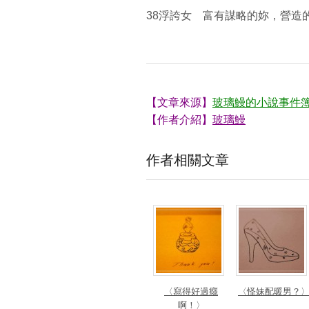
38浮誇女 富有謀略的妳，營造
【文章來源】
玻璃鰻的小說事件
【作者介紹】
玻璃鰻
作者相關文章
〈寫得好過癮
〈怪妹配暖男？
啊！〉