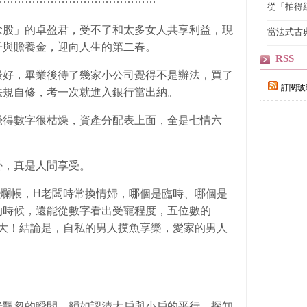
從「拍得
輯
股」的卓盈君，受不了和太多女人共享利益，現
當法式古
自己
子與贍養金，迎向人生的第二春。
RSS
好，畢業後待了幾家小公司覺得不是辦法，買了
訂閱玻
法規自修，考一次就進入銀行當出納。
得數字很枯燥，資產分配表上面，全是七情六
，真是人間享受。
帳，H老闆時常換情婦，哪個是臨時、哪個是
的時候，還能從數字看出受寵程度，五位數的
000差很大！結論是，自私的男人摸魚享樂，愛家的男人
飄忽的瞬間，韻如認清大戶與小戶的平行，探知