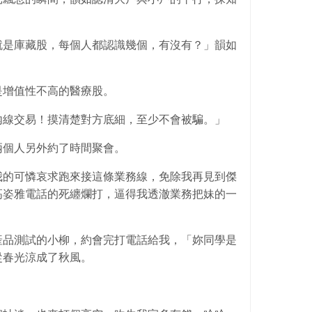
是庫藏股，每個人都認識幾個，有沒有？」韻如
增值性不高的醫療股。
線交易！摸清楚對方底細，至少不會被騙。」
個人另外約了時間聚會。
的可憐哀求跑來接這條業務線，免除我再見到傑
高姿雅電話的死纏爛打，逼得我透澈業務把妹的一
。
品測試的小柳，約會完打電話給我，「妳同學是
從春光涼成了秋風。