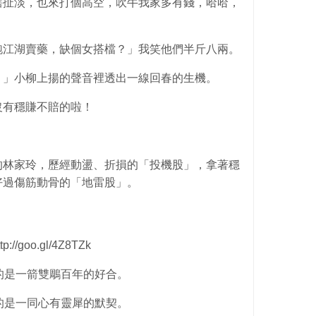
扯淡，也來打個高空，吹牛我家多有錢，哈哈，
江湖賣藥，缺個女搭檔？」我笑他們半斤八兩。
」小柳上揚的聲音裡透出一線回春的生機。
有穩賺不賠的啦！
林家玲，歷經動盪、折損的「投機股」，拿著穩
好過傷筋動骨的「地雷股」。
goo.gl/4Z8TZk
的是一箭雙鵰百年的好合。
的是一同心有靈犀的默契。