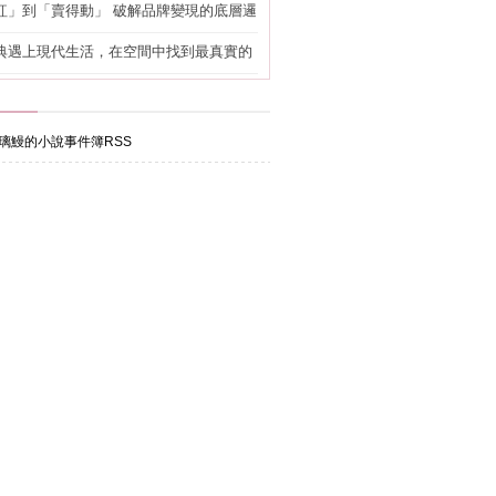
紅」到「賣得動」 破解品牌變現的底層邏
典遇上現代生活，在空間中找到最真實的
璃鰻的小說事件簿RSS