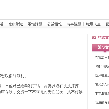
活
健康常識
兩性話題
公益報報
時事議題
職場人生
精選文
近期文
彩雲之南
3招！聰
省下「二
就諦書屋
想以複利滾利。
陽光烈焰
，卓盈君已經獲利了結，高姿雅還在挑挑揀揀，
的庫存股，交流一下不來電的男性朋友，搞不好湊
乖乖進駐
老屋翻修
得見的精
……………………………………