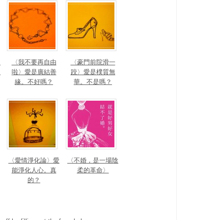
〉
〈我不要再自由
〈豪門前院滑一
假
啦〉愛是廣結善
跤〉愛是樸質無
緣。不好嗎？
華。不是嗎？
〈愛情淨化論〉愛
〈不婚，是一場陰
能淨化人心。真
柔的革命〉
的？