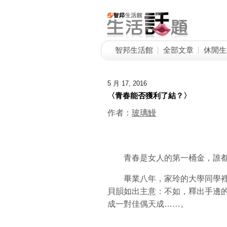
智邦生活館
全部文章
休閒生
5 月 17, 2016
〈青春能否獲利了結？〉
作者：
玻璃鰻
青春是女人的第一桶金，誰都
畢業八年，家玲的大學同學裡
貝韻如出主意：不如，釋出手邊
成一對佳偶天成……。
…………………………………