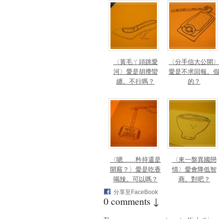
〈黃毛ㄚ頭跳愛
〈分手信大公開
河〉愛是胡攪蠻
愛是不求回報。
纏。不行嗎？
的？
〈嗯……矜持還是
〈來一盤異國戀
開竅？〉愛是吃香
情〉愛會降低智
喝辣。可以嗎？
商。對吧？
分享至FaceBook
0 comments ↓