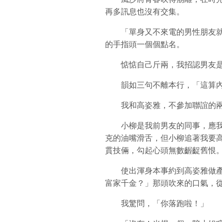
再多訊息也沒有交集。
「單身又不來電的男性朋友就
的手指頭一個個點名。
惦惦自己斤兩，我招認男友是
韻如三句不離本行，「這算內
我和高姿雅，不參加聯誼的兩
小柳是我前男友的同事，應我
克的油嘴滑舌，但小柳追著我要
貫技倆，勾起心頭無數齷齪舊恨
使出渾身本事約到高姿雅做產
富家千金？」那頭吹來的口氣，
我驚問，「你落跑啦！」