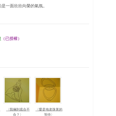
的是一面欣欣向榮的氣氛。
簿
（已授權）
〉
〈我倆到底合不
〈愛是地老珠黃的
合？〉
等待〉