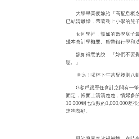
大學畢業便嫁給「高配息概念
已結清離婚，帶著剛上小學的兒
女同學裡，韻如的數學底子最
幾本會計學概要、貨幣銀行學和
韻如得意的說，「妳們不要覺
慾。」
哇嗚！喝杯下午茶配幾則八卦
G客戶跟歷任會計之間有一筆爛
固定，帳面上清清楚楚，情婦多
10,000到七位數的1,000,
連狗都顧。
風沙將青春吹得崩離，在時光