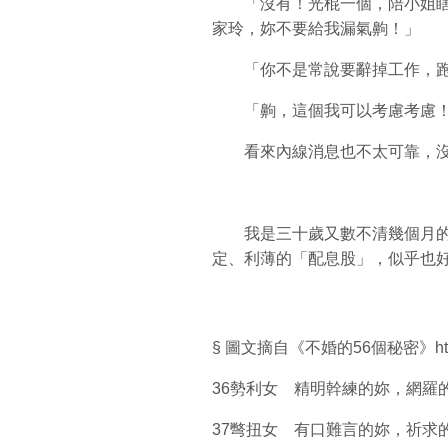
「沒有！光棍一個，陪小姐瞎
家玲，妳不要給我漏氣齁！」
「你不是常說要辭掉工作，跑
「齁，這個我可以考慮考慮！
看來內線消息也不太可靠，沒
我是三十歲又數不清幾個月的
定、利薄的「配息股」，似乎也
§ 圖文摘自《不婚的56個秘密》http://
36勢利女 精明幹練的妳，網羅
37彆扭女 有口難言的妳，祈求