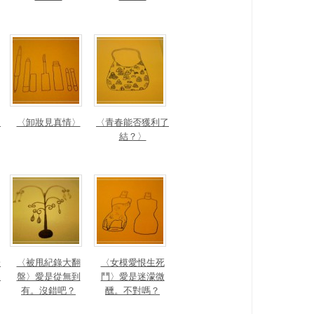
。
〈卸妝見真情〉
〈青春能否獲利了
結？〉
一
〈被甩紀錄大翻
〈女模愛恨生死
〉
盤〉愛是從無到
鬥〉愛是迷濛微
有。沒錯吧？
醺。不對嗎？