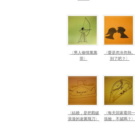
〈男人偷情萬萬
〈愛是忽冷忽熱
罪〉
別了吧？〉
〈結婚，是把戳破
〈每天回家看同
浪漫的凌厲飛刀〉
張臉，不膩嗎？