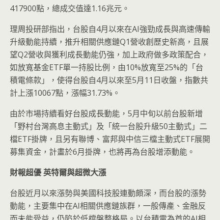
417900點，總成交值達1.16兆元。
理周投研部指出，台股自4月以來在AI強勁成長與高速傳輸
升級動能持續，推升相關供應鏈Q1營收創歷史新高，且展
望Q2營收與獲利成長動能仍強，加上政府做多政策配合，
如放寬基金ETF單一持股比例，由10%放寬至25%的「台
積電條款」，使得台股自4月以來至5月11日收盤，指數共
計上漲10067點，漲幅31.73%。
由於市場持續看好台股成長動能，5月中旬以前台股新增
「野村台灣高息主動式」及「統一台股升級50主動式」二
檔ETF掛牌，且另有聯博、富邦與中信三檔主動式ETF展開
募集資金，計畫於6月掛牌，也將再為台股增添動能。
財報超優
英特爾與超微大漲
台股近月以來漲勢與美國科技股連動頗深，而台股的漲勢
動能，主要集中在AI相關供應鏈族群，一般傳產、金融反
而未能受益，仍陷於低檔盤整格局。以台積電為首的AI相