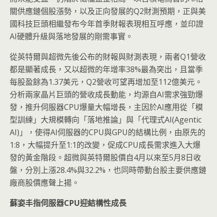
關供應鏈個股漲勢，以及正向發展的Q2財測預期，正與美
國科技巨頭相繼發布今年首季財報表現相互呼應，並印證
AI硬體升級與落地發展的剛需事實。
從英特爾與超微先後公布的財報與財測表現，兩者Q1營收
都是顯著成長，又以超微的年增率38%最為突出，且當季
每股盈餘為1.37美元，Q2營收可望再增加至112億美元。
分析兩家晶片巨頭的營收成長動能，均源自AI需求強勁爆
發，推升伺服器CPU爆量大幅增長，主因於AI應用從「模
型訓練」大規模轉向「落地推論」與「代理式AI(Agentic
AI)」，使得AI伺服器的CPU與GPU的結構比例，由原先的
1:8，大幅提升至1:1的改變，促成CPU成長需求進入大爆
發的黃金階段。超微與英特爾股價自4月以來至5月8日收
盤，分別上漲28.4%與32.2%，也同時帶動台股主要供應鏈
廠商股價應聲上揚。
蘇姿丰指伺服器
CPU
迎結構性成長