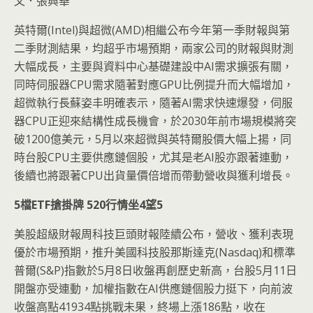
文．張興華
英特爾(Intel)與超微(AMD)相繼公布今年第一季財報與第
二季財測結果，均超乎市場預期，兩家公司的財報與財測
大幅成長，主要與資料中心基礎建設中AI需求擴張有關，
同時伺服器CPU需求隨著對應GPU比例提升而大幅增加，
超微執行長蘇姿丰明確表示，隨著AI需求快速爆發，伺服
器CPU正迎來結構性成長機會，於2030年前市場規模將突
破1200億美元，5月以來超微與英特爾股價大幅上揚，同
時台股CPU主要供應鏈個股，尤其是老AI股亦跟著連動，
後續也將跟著CPU出貨量價倍增而帶動營收與獲利增長。
5
檔
ETF
搶掛牌
520
行情坐
4
望
5
美股超級財報周科技巨頭財報陸續公布，營收、獲利表現
優於市場預期，推升美國科技股那斯達克(Nasdaq)和標準
普爾(S&P)指數於5月8日收盤再創歷史新高，台股5月11日
開盤亦受連動，加權指數在AI供應鏈個股力挺下，向前波
收盤高點41934點挑戰未果，終場上漲186點，收在