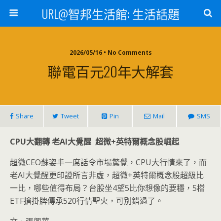
URL@智邦生活館: 生活話題
2026/05/16 • No Comments
聯電百元20年大解套
Share
Tweet
Pin
Mail
SMS
CPU
大翻轉
老
AI
大覺醒
超微
+
英特爾概念股崛起
超微CEO蘇姿丰一席話令市場驚覺，CPU大行情來了，而
老AI大覺醒更印證所言非虛，超微+英特爾概念股超級比
一比，哪些值得布局？台股坐4望5比你想像的要穩，5檔
ETF搶掛牌傳承520行情聖火，可別錯過了。