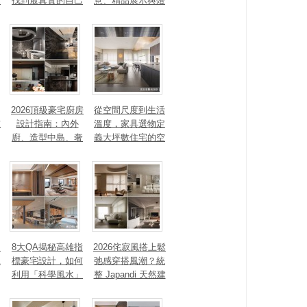
見
找到最真實的自己
意、精品展示與燈
光智能4 大關鍵，
打造高訂生活儀式
感
2026頂級豪宅廚房
從空間尺度到生活
重
設計指南：內外
溫度，家具選物定
廚、造型中島、奢
義大坪數住宅的空
石塗料、AI智能，
間性格
讓廚房從空間配角
變主角！
、
8大QA揭秘高雄指
2026侘寂風搭上鬆
見
標豪宅設計，如何
弛感穿搭風潮？統
利用「科學風水」
整 Japandi 天然建
打造聚氣招財的能
材、配色法則，還
量磁場？
有風靡全球的軟裝