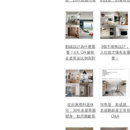
差，20坪新婚宅省
的誤差，到看得
下「二工」的冤枉
的精準改造
錢
動線設計為什麼重
3個不後悔設計，
要？4大 QA 解析
入住後才懂有多
走道黃金比例與對
要！
身心靈的影響
從起家厝到退休
預售屋、新成屋
宅，30年老屋華麗
老屋翻新屋主常
變身，點亮樂齡新
Q&A
篇章！斬獲美、
法、英指標設計大