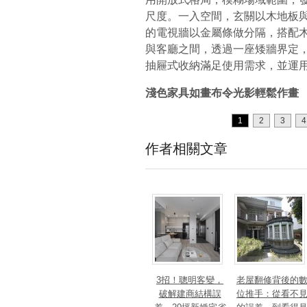
尺度。一入空間，玄關以木地板
的電視牆以金屬條做分隔，搭配
與客廳之間，透過一座矮牆界定
抽屜式收納滿
足使用需求，並運
淺色家具如畫布令光影輕鬆作畫
1
2
3
4
作者相關文章
3招！聰明客變，
老屋翻修背後的
破解建商結構誤
位推手：從看不