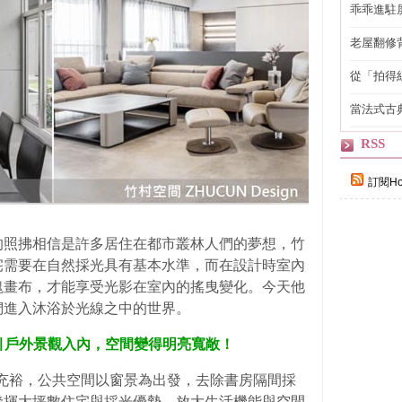
乖乖進駐
老屋翻修
得見的精
從「拍得
輯
當法式古
自己
RSS
訂閱Ho
的照拂相信是許多居住在都市叢林人們的夢想，竹
宅需要在自然採光具有基本水準，而在設計時室內
塊畫布，才能享受光影在室內的搖曳變化。今天他
們進入沐浴於光線之中的世界。
打開隔間引戶外景觀入內，空間變得明亮寬敞！
光充裕，公共空間以窗景為出發，去除書房隔間採
發揮大坪數住宅與採光優勢，放大生活機能與空間