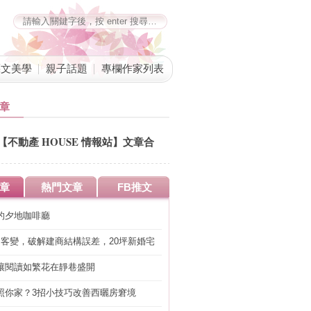
藝文美學
親子話題
專欄作家列表
章
【不動產 HOUSE 情報站】文章合
併公告
章
熱門文章
FB推文
的夕地咖啡廳
明客變，破解建商結構誤差，20坪新婚宅
工」的冤枉錢
讓閱讀如繁花在靜巷盛開
照你家？3招小技巧改善西曬房窘境