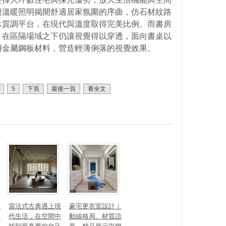
與溫暖照明揭開舒適居家氛圍的序曲，仿石材紋路
木質調平台，在現代與溫度取得完美比例。而書房
，在區隔場域之下仍讓視覺得以穿透，面向書桌以
用金屬鋼板材料，營造輕薄俐落的視覺效果。
5
下頁
最後一頁
看全文
數
當法式古典遇上現
豪宅更衣室設計｜
見
代生活，在空間中
動線格局、材質語