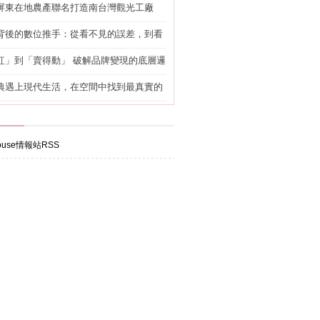
屏東在地農產聯名打造南台灣觀光工廠
背後的數位推手：從看不見的誤差，到看
準改造
紅」到「賣得動」 破解品牌變現的底層邏
典遇上現代生活，在空間中找到最真實的
use情報站RSS