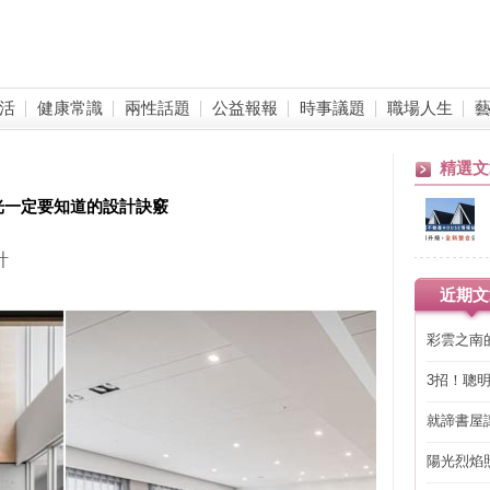
活
健康常識
兩性話題
公益報報
時事議題
職場人生
精選文
光一定要知道的設計訣竅
計
近期文
彩雲之南
3招！聰
省下「二
就諦書屋
陽光烈焰