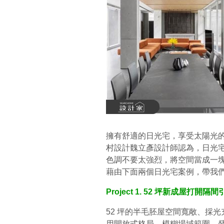
擁有舒適的日光宅，享受太陽光
村設計魏立彥設計師認為，日光
色調不要太強烈，將空間當成一
藉由下面兩個日光宅案例，帶我
Project 1. 52 坪新成屋
52 坪的半毛胚屋空間寬敞、採
用開放式格局，模糊場域範圍，