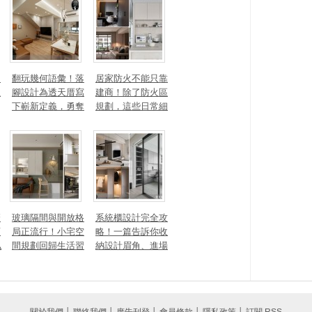
家具推薦
勾
翻玩幾何語彙！落
居家防火不能只靠
生
腳設計為透天厝寫
建商！除了防火區
下嶄新定義，勇奪
規劃，這些日常細
2025 美國 IDA、TI
節你做到了嗎？
TAN 國際大獎
麼
玻璃隔間與開放格
系統櫃設計完全攻
頭
局正流行！小宅空
略！一篇告訴你收
私
間規劃回歸生活習
納設計眉角、進場
一
慣才是關鍵
時間、木作櫃到底
差別在哪
關於我們
│
聯絡我們
│
廣告刊登
│
會員條款
│
隱私政策
│
訂閱 RSS