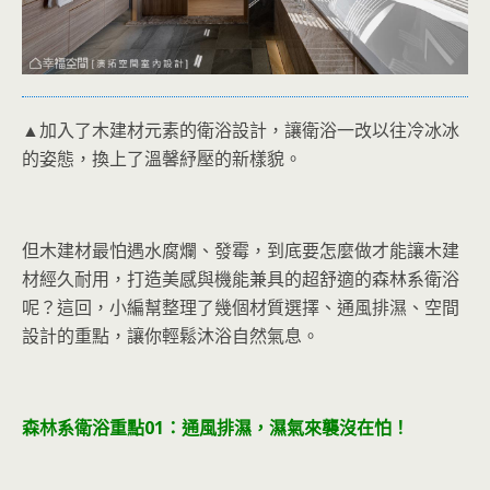
▲加入了木建材元素的衛浴設計，讓衛浴一改以往冷冰冰
的姿態，換上了溫馨紓壓的新樣貌。
但木建材最怕遇水腐爛、發霉，到底要怎麼做才能讓木建
材經久耐用，打造美感與機能兼具的超舒適的森林系衛浴
呢？這回，小編幫整理了幾個材質選擇、通風排濕、空間
設計的重點，讓你輕鬆沐浴自然氣息。
森林系衛浴重點0
1：
通風
排濕，濕氣來襲沒在怕！