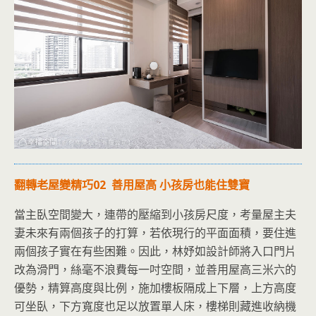
翻轉老屋變精巧02 善用屋高 小孩房也能住雙寶
當主臥空間變大，連帶的壓縮到小孩房尺度，考量屋主夫
妻未來有兩個孩子的打算，若依現行的平面面積，要住進
兩個孩子實在有些困難。因此，林妤如設計師將入口門片
改為滑門，絲毫不浪費每一吋空間，並善用屋高三米六的
優勢，精算高度與比例，施加樓板隔成上下層，上方高度
可坐臥，下方寬度也足以放置單人床，樓梯則藏進收納機