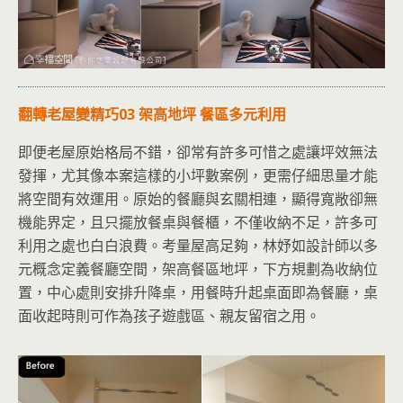
翻轉老屋變精巧
03
架高地坪
餐區多元利用
即便老屋原始格局不錯，卻常有許多可惜之處讓坪效無法
發揮，尤其像本案這樣的小坪數案例，更需仔細思量才能
將空間有效運用。原始的餐廳與玄關相連，顯得寬敞卻無
機能界定，且只擺放餐桌與餐櫃，不僅收納不足，許多可
利用之處也白白浪費。考量屋高足夠，林妤如設計師以多
元概念定義餐廳空間，架高餐區地坪，下方規劃為收納位
置，中心處則安排升降桌，用餐時升起桌面即為餐廳，桌
面收起時則可作為孩子遊戲區、親友留宿之用。