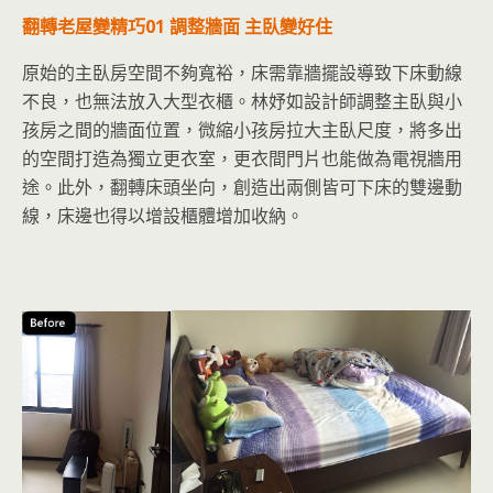
翻轉老屋變精巧01 調整牆面 主臥變好住
原始的主臥房空間不夠寬裕，床需靠牆擺設導致下床動線
不良，也無法放入大型衣櫃。林妤如設計師調整主臥與小
孩房之間的牆面位置，微縮小孩房拉大主臥尺度，將多出
的空間打造為獨立更衣室，更衣間門片也能做為電視牆用
途。此外，翻轉床頭坐向，創造出兩側皆可下床的雙邊動
線，床邊也得以增設櫃體增加收納。