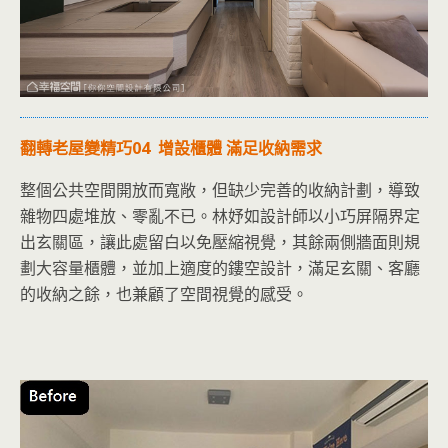
翻轉老屋變精巧04 增設櫃體 滿足收納需求
整個公共空間開放而寬敞，但缺少完善的收納計劃，導致
雜物四處堆放、零亂不已。林妤如設計師以小巧屏隔界定
出玄關區，讓此處留白以免壓縮視覺，其餘兩側牆面則規
劃大容量櫃體，並加上適度的鏤空設計，滿足玄關、客廳
的收納之餘，也兼顧了空間視覺的感受。