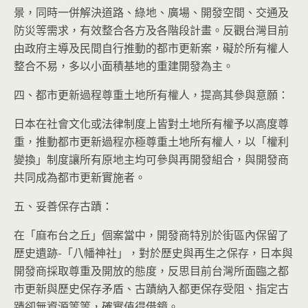
景，同時一併解決道路、綠地、廣場、開發空間、交通及
防災等需求，有效整合各方及各階段計畫。反觀台灣目前
由政府主導及民間自行推動的都市更新案，礙於所有權人
整合不易，多以小面積基地的重建開發為主。
四、都市更新過程尊重土地所有權人，提高其參與意願：
日本在社會文化或法律制度上皆對土地所有權予以高度尊
重，推動都市更新過程亦極尊重土地所有權人，以「權利
變換」制度讓所有原地主均可參與再開發組合，與開發商
共同成為都市更新實施者。
五、妥善保存古蹟：
在「麻布台之丘」個案當中，開發商特別於街區內保留了
歷史遺跡-「八幡神社」，對於歷史與再生之保存，日本與
開發商採取尊重及開放的態度，反思目前台灣所面臨之都
市更新與歷史保存矛盾、古蹟納入都更保存受阻、指定古
蹟卻無資源等等，確實值得借鏡。