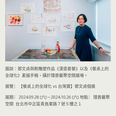
圖說：鄧文貞與軟雕塑作品《漢堡套餐》以及《餐桌上的
全球化》素描手稿，攝於理善藝聚空間展場。
展覽 ︳【餐桌上的全球化 vs 台灣寶】鄧文貞個展
展期 ︳2024.09.28 (六)－2024.10.26 (六) 地點 ︳理善藝聚
空間 台北市中正區青島東路７號５樓之１