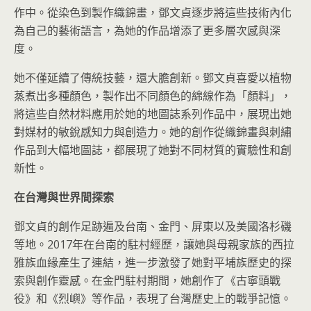
作中。從染色到製作織錦畫，鄧文貞逐步將這些技術內化
為自己的藝術語言，為她的作品增添了更多層次感與深
度。
她不僅延續了傳統技藝，還大膽創新。鄧文貞喜愛以植物
蒸煮出多種顏色，製作出不同顏色的綿線作為「顏料」，
將這些自然材料應用於她的地圖誌系列作品中，展現出她
對媒材的敏銳感知力與創造力。她的創作從織錦畫與刺繡
作品到大幅地圖誌，都展現了她對不同材質的實驗性和創
新性。
在台灣與世界間探索
鄧文貞的創作足跡遍及台南、金門、屏東以及美國洛杉磯
等地。2017年在台南的駐村經歷，讓她與母親家族的西拉
雅族血緣產生了連結，進一步激發了她對平埔族歷史的探
索與創作靈感。在金門駐村期間，她創作了《古寧頭戰
役》和《烈嶼》等作品，表現了台灣歷史上的戰爭記憶。