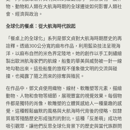
物、動物和人類在大航海時期的全球遷徙如何影響人類社
會、經濟與政治。
全球化的餐桌：從大航海時代說起
「餐桌上的全球化」系列是鄧文貞對大航海時期歷史的再
詮釋。透過300公分寬的麻布作品，利用藍染技法呈現海
洋，以麻布自然的米色界定陸地。她的創作以手工刺繡繪
製出歐洲航海家們的航線，船隻的華美與威勢被一針一線
地勾勒出來。這些船隻的旅程不僅象徵文明的交流與碰
撞，也揭露了隨之而來的掠奪與殖民。
在作品中，鄧文貞使用織物、線材、軟雕塑等元素，描繪
動物、人物和食物等細節，展現豐富的視覺效果。每個物
件都是獨特的肖像，軟雕塑的立體質感給人一種童趣的感
覺，這種輕鬆幽默的風格與大航海時代背後的侵略、奴隸
貿易等殘酷歷史形成強烈的對比。這種「反差萌」成功地
吸引觀眾，讓他們反思全球化背景下的歷史與當代族群問