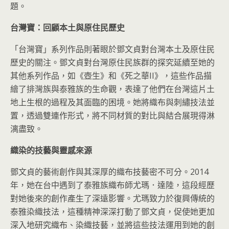
題。
台灣寶：回顧本土與原住民歷史
「台灣寶」系列作品則著眼於鄧文貞對台灣本土及原住民
歷史的關注。鄧文貞對台灣原住民族群的探究延續至她的
其他系列作品，如《壺生》和《死之華II》，這些作品描
繪了排灣族與泰雅族的生命觀，表達了他們在台灣這片土
地上生根的過程及其面臨的困境。她將織布與刺繡技法並
置，透過雙連作形式，將不同材質的對比與結合展現得淋
漓盡致。
織染的技藝與靈感來源
鄧文貞的藝術創作與其深厚的織布技藝密不可分。2014
年，她在台中遇到了泰雅族織布師尤瑪．達陸，這段經歷
對她後來的創作產生了深遠影響。尤瑪致力於復興傳統的
泰雅染織技法，這種精神深深打動了鄧文貞，促使她更加
深入地研究織布、染織技藝，並將這些技法運用到她的創