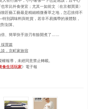
竟人在行旅中，小小奢侈一下也是應該；且平心
下也常比外食便宜；尤其一如前文〈在京都買菜〉
極致匠藝工藝最是精細精微薈萃之地，怎忍捨得不
─特別調味料與乾貨，若非不易攜帶的液體類，
絕對划算。
功倍、簡單快手游刃有餘開煮了……
：採買篇
且談，京町家旅宿
》授權報導，未經同意禁止轉載。
an美食生活玩家
》電子報