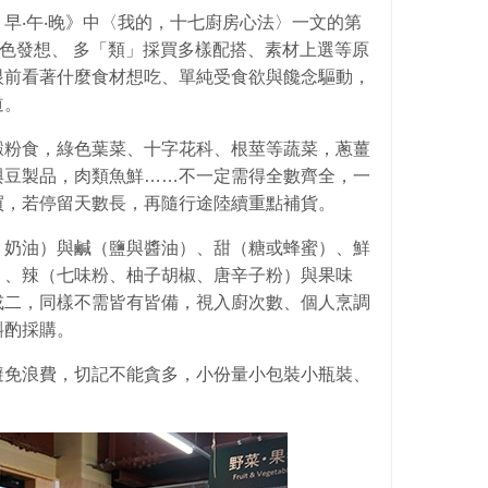
早‧午‧晚》中〈我的，十七廚房心法〉一文的第
菜色發想、 多「類」採買多樣配搭、素材上選等原
眼前看著什麼食材想吃、單純受食欲與饞念驅動，
道。
澱粉食，綠色葉菜、十字花科、根莖等蔬菜，蔥薑
與豆製品，肉類魚鮮……不一定需得全數齊全，一
買，若停留天數長，再隨行途陸續重點補貨。
、奶油）與鹹（鹽與醬油）、甜（糖或蜂蜜）、鮮
）、辣（七味粉、柚子胡椒、唐辛子粉）與果味
或二，同樣不需皆有皆備，視入廚次數、個人烹調
斟酌採購。
避免浪費，切記不能貪多，小份量小包裝小瓶裝、