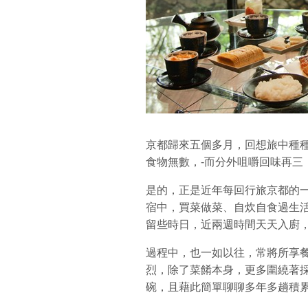
京都歸來五個多月，回想旅中種
食物無數，-而分外咀嚼回味再三
是的，正是近年每回行旅京都的
宿中，買菜做菜、自炊自食過生
留些時日，近兩週時間天天入廚
過程中，也一如以往，常將所享
烈，除了菜餚本身，更多圍繞著
碗，且藉此簡單聊聊多年多趟積