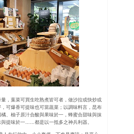
考量，葉菜可買生吃熟煮皆可者，做沙拉或快炒或
好，可爆香可提味也可當蔬菜；以調味料言，昆布
醋橘、柚子原汁合酸與果味於一，蜂蜜合甜味與抹
味與提味於一……都是以一抵多之神兵利器。