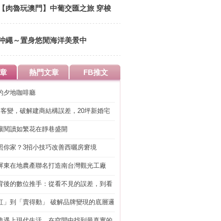
食材 豐富多元的懷石宴席料理
【肉魯玩澳門】中葡交匯之旅 穿梭
時空隧道 徜徉歐陸異國風情 來趟馬
卡龍繽紛之旅吧
沖繩～置身悠閒海洋美景中
章
熱門文章
FB推文
的夕地咖啡廳
明客變，破解建商結構誤差，20坪新婚宅
工」的冤枉錢
讓閱讀如繁花在靜巷盛開
照你家？3招小技巧改善西曬房窘境
屏東在地農產聯名打造南台灣觀光工廠
背後的數位推手：從看不見的誤差，到看
準改造
紅」到「賣得動」 破解品牌變現的底層邏
典遇上現代生活，在空間中找到最真實的