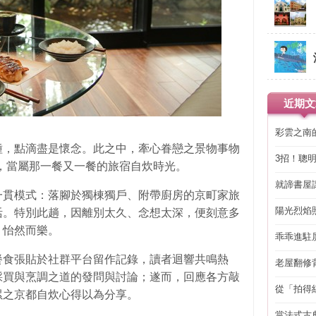
近期文
彩雲之南
種，點滴盡是懷念。此之中，牽心眷戀之景物事物
3招！聰
，當屬那一餐又一餐的旅宿自炊時光。
省下「二
就諦書屋
一貫模式：落腳於獨棟獨戶、附帶廚房的京町家旅
陽光烈焰
活。特別此趟，因離別太久、念想太深，便刻意多
，怡然而樂。
乖乖進駐
餐食張貼於社群平台留作記錄，讀者迴響共鳴熱
老屋翻修
得見的精
採買與烹調之道的發問與討論；遂而，回應各方敲
從「拍得
累之京都自炊心得以為分享。
輯
當法式古