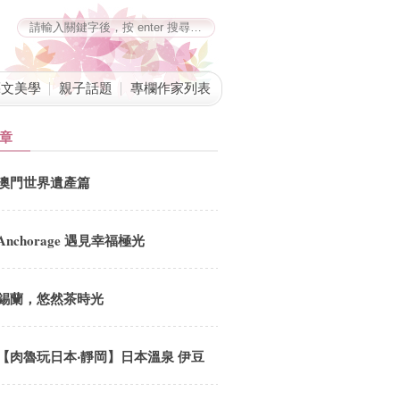
藝文美學
親子話題
專欄作家列表
章
澳門世界遺產篇
Anchorage 遇見幸福極光
錫蘭，悠然茶時光
【肉魯玩日本‧靜岡】日本溫泉 伊豆
富士．山城溫泉會館 採用新鮮在地