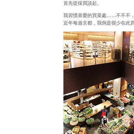
首先從採買談起。
我習慣喜愛的買菜處……不不不
近年每遊京都，我倒是很少在此