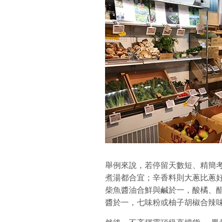
舉例來說，若停留天數短、精簡
煮湯都合宜；辛香料則大蔥比蔥
柴魚醬油合鮮與鹹於一，酸橘、
醬於一，七味粉或柚子胡椒合辣