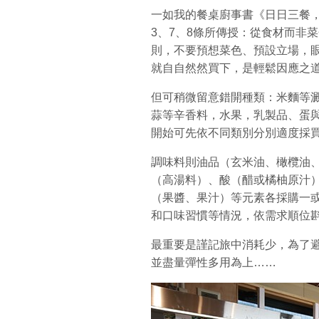
一如我的餐桌廚事書《日日三餐，
3、7、8條所傳授：從食材而非
則，不要預想菜色、預設立場，
就自自然然買下，是輕鬆因應之
但可稍微留意錯開種類：米麵等
蒜等辛香料，水果，乳製品、蛋
開始可先依不同類別分別適度採
調味料則油品（玄米油、橄欖油
（高湯料）、酸（醋或橘柚原汁
（果醬、果汁）等元素各採購一
和口味習慣等情況，依需求順位
最重要是謹記旅中消耗少，為了
並盡量彈性多用為上……