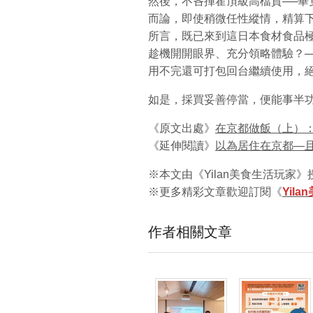
然後，不吝揮霍頂級高檔貨──畢
而論，即使稍微任性縱情，精算
所言，既已來到這日本食材食品
趁機開開眼界、充分領略體驗？─
用不完還可打包回台繼續使用，
如是，採買妥善停當，便能事半
《原文出處》
在京都做飯（上）
《延伸閱讀》
以為居住在京都—
※本文由《Yilan美食生活玩家
※更多精彩文章歡迎訂閱《
Yil
作者相關文章