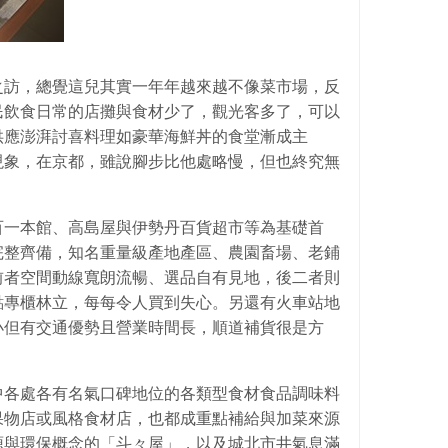
之訪，總覺這兒其實一年年越來越不像菜市場，反
民飲食日常的店攤與食材少了，觀光客多了，可以
供應澎湃討喜料理如豪華海鮮丼的食堂漸成主
現象，在京都，雖說腳步比他處略慢，但也終究無
百一本館、高島屋與伊勢丹百貨超市等為基礎首
完整齊備，知名重量級產地產區、農園畜場、老鋪
前者空間動線寬朗流暢、選品自有見地，後二者則
點專櫃林立，每每令人買到失心。另還有火車站地
小但有交通優勢且營業時間長，順道補貨很是方
中各處各有名氣口碑地位的各類型食材食品調味料
果物店或風格食材店，也都成重點補給與加菜來源
源與環保概念的「斗々屋」，以及城北市井氣息滿