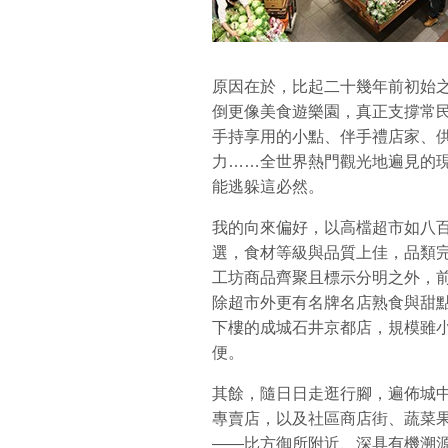
原因在於，比起二十幾年前初始
倒更像美食遊樂園，真正支撐常
手持享用的小點、伴手禮店家、
力……全世界熱門觀光地遍見的
能逃躲這必然。
我的向來偏好，以高檔超市如八
選，食材等級與品質上佳，品類
工坊商品齊聚且標示分明之外，
除超市外更有名牌名店熟食與甜
下樓的成城石井京都店，規模雖
便。
其餘，隨日日走逛行腳，遍佈城
專賣店，以及社區商店街、蔬菜
——比方御所附近、深具有機溯