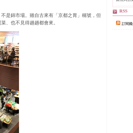
自己
RSS
，不是錦市場。雖自古來有「京都之胃」稱號，但
買菜、也不見得趟趟都會來。
訂閱國