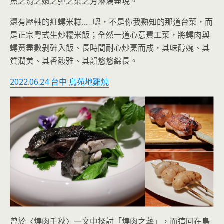
魚之滑之嫩之彈之柔之芳淋漓盡現。
還有壓軸的紅蟳米糕……嗯，不是你我熟知的那道台菜，而
是正宗粵式生炒糯米飯；全然一道心意費工菜，將蟳肉與
蟳黃盡數剝碎入飯、長時間耐心炒烹而成，其味醇婉、其
質潤美、其香馥雅、其韻悠悠綿長。
2022.06.24 台中 鳥苑地雞燒
曾於〈燒肉千秋〉一文中探討「燒肉之藝」，而這回在鳥