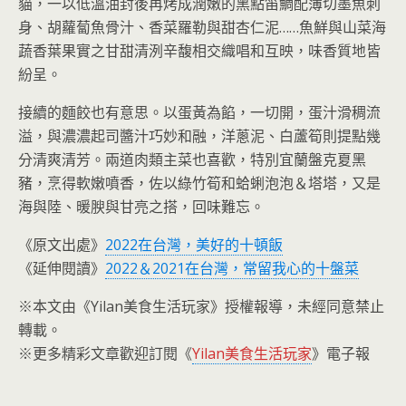
貓，一以低溫油封後再烤成潤嫩的黑點笛鯛配薄切墨魚刺
身、胡蘿蔔魚骨汁、香菜羅勒與甜杏仁泥……魚鮮與山菜海
蔬香葉果實之甘甜清洌辛馥相交織唱和互映，味香質地皆
紛呈。
接續的麵餃也有意思。以蛋黃為餡，一切開，蛋汁滑稠流
溢，與濃濃起司醬汁巧妙和融，洋蔥泥、白蘆筍則提點幾
分清爽清芳。兩道肉類主菜也喜歡，特別宜蘭盤克夏黑
豬，烹得軟嫩噴香，佐以綠竹筍和蛤蜊泡泡＆塔塔，又是
海與陸、暖腴與甘亮之搭，回味難忘。
《原文出處》
2022在台灣，美好的十頓飯
《延伸閱讀》
2022＆2021在台灣，常留我心的十盤菜
※本文由《Yilan美食生活玩家》授權報導，未經同意禁止
轉載。
※更多精彩文章歡迎訂閱《
Yilan美食生活玩家
》電子報