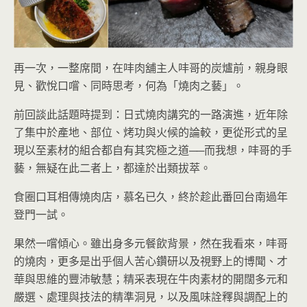
再一次，一整席間，在㕩肉舖主人㕩哥的炭爐前，親身眼
見、歡悅口嚐、同時思考，何為「燒肉之藝」。
前回談此話題時提到：日式燒肉講究的一路演進，近年除
了集中於產地、部位、烤功與火候的論較，更從形式的呈
現以至素材的組合都自有其究極之道──而我想，㕩哥的手
藝，無疑在此二者上，都達於出類拔萃。
食圈口耳相傳燒肉店，慕名已久，終於趁此番回台南過年
登門一試。
果然一嚐傾心。雖出身多元餐飲背景，然在我看來，㕩哥
的燒肉，更多是出乎個人苦心鑽研以及視野上的博聞、才
華與思維的豐沛敏慧；精采表現在牛肉素材的開闊多元和
嚴選、處理與技法的精準洞見，以及風味詮釋與調配上的