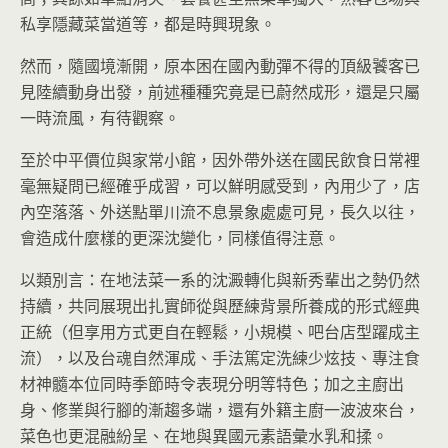
私享隱藏菜當道等，都是時興現象。
然而，隨國境漸開，原本困在國內動彈不得的頂級饕客已
見陸續動身出發，前述種種究竟是已蔚然成形，還是只屬
一時流風，有待觀察。
至於中平價位與家常小館，因外帶外送在國民飲食日常裡
毫無疑問已經確乎成習，可以鮮明感受到，內用少了，店
內空落落、外送點單川流不息景象處處可見，長久以往，
會造成什麼樣的更深沈變化，同樣值得注意。
以類別言：在地法菜一系的沈澱轉化與新秀輩出之勢仍然
持續，共同展現出扎實師從與歷練背景所養成的形式經典
正統（但享用方式更自在輕鬆，小規模、吧台店型躍成主
流），以及台魂自然渾成、手法篤定洗練少炫技、專注食
材神髓本位同時季節時令表現分明等特色；加之主廚出
身、修業與行腳的漸趨多端，還有外籍主廚一波波來台，
菜色也更混融紛呈、在地與異國元素語彙水乳和揉。