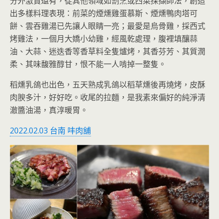
分外激賞還有，從其他領域如割烹或西菜採擷師法，創造
出多樣料理表現：前菜的煙燻雞蛋慕斯、煙燻鴨肉塔可
餅、雲吞雞湯已先讓人眼睛一亮；最愛是烏骨雞，採西式
烤雞法，一個月大嬌小幼雞，經風乾處理，腹裡填釀蒜
油、大蒜、迷迭香等香草料全隻爐烤，其香芬芳、其質潤
柔、其味馥雅醇甘，恨不能一人啃掉一整隻。
稻燻乳鴿也出色，五天熟成乳鴿以稻草燻後再燒烤，皮酥
肉腴多汁，好好吃。收尾的拉麵，是我素來偏好的純淨清
澈醬油湯，真淳暖胃。
2022.02.03 台南 㕩肉舖