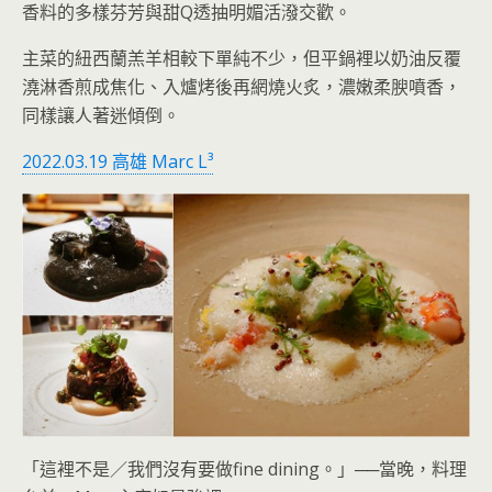
香料的多樣芬芳與甜Q透抽明媚活潑交歡。
主菜的紐西蘭羔羊相較下單純不少，但平鍋裡以奶油反覆
澆淋香煎成焦化、入爐烤後再網燒火炙，濃嫩柔腴噴香，
同樣讓人著迷傾倒。
2022.03.19 高雄 Marc L³
「這裡不是／我們沒有要做fine dining。」──當晚，料理