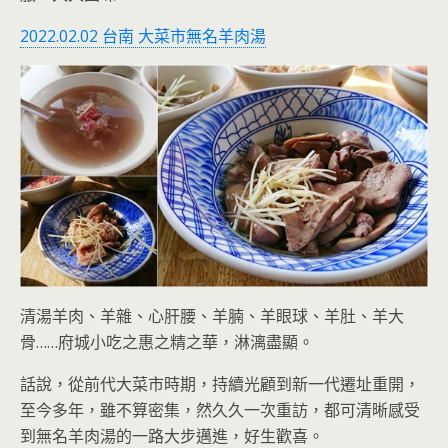
2022.02.02 台南 大菜市無名羊肉湯
清湯羊肉、羊雜、心肝腰、羊腩、羊眼球、羊肚、羊大
骨……府城小吃之惠之精之華，淋漓盡顯。
話說，從前代大菜市時期，持續光顧到新一代遷址重開，
至今多年，雖不算密集，然久久一次重訪，都可清晰感受
到無名羊肉湯的一路大步邁進，好生歡喜。