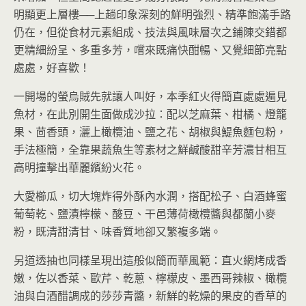
明顯更上層樓──上趟印象深刻的鮮明強烈、精準飽滿手路
仍在，但從食材元素組成、技法與風味層次之鋪陳交錯都
更精細紛呈、多重多芳，嚐來既痛快酣暢、又覺細節亮點
處處，好喜歡！
一開場的螢烏賊先就讓人叫好，本季紅火得簡直處處遍見
魚材，在此別開生面做成沙拉：配以芝麻葉、柑橘、燈籠
果、茴香頭，灑上橄欖油、鹽之花、胡椒與鯷魚麵包粉，
手法極簡，全靠果蔬魚生等素材之鮮鹹酸甜辛芳濃甘相互
高明撞擊出華麗繽紛火花。
大愛櫛瓜，切大塊炸得外酥內水潤，搭配松子、白酒蜂蜜
葡萄乾、鹽漬檸檬、酸豆、干邑薄荷橄欖醬與都蘭小麥
粉，既清甜清甘、味香質地卻又繁複多端。
另道透抽也同樣呈現出這般似簡而華風範：直火網烤成香
嫩，佐以香菜、歐芹、乾蔥、檸檬皮、墨西哥辣椒、橄欖
油與白酒醋調成的莎莎青醬，新鮮的乾燥的果皮的香草的