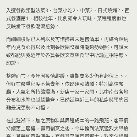
入選餐飲類型法菜3、台菜小吃2、中菜2、日式燒烤2、西
式餐酒館1，相較往年，比例頗令人玩味，某種程度似也
反映當下餐飲潮流態勢。
而細細檢點已入列以及可惜擦邊未進榜清單，再綜合歸納
年內覓食心得以及此刻餐飲圈整體時潮趨勢觀照，可說大
致都能與我近年於各篇餐飲文章與食記中所論述相呼應、
印證。
整體而言，今年因疫情趨緩，雖期間多少仍有起伏上下，
但好在嚴重程度不若去年，依然蓬勃熱鬧；特別高檔餐
廳，人氣名所持續爆滿，新店一家一家開，北中南台各地
分布和水準也越趨整齊，已然延燒近三年的私廚與預約困
難景況更勢不可擋。
在此狂潮下，加之原物料與周邊成本的一路飛漲，客單價
持續更上層樓，壽司割烹之後、今年輪到法菜猛烈大舉追
高；其餘如單點消失、套餐甚至無菜單獨大，熟客包場與