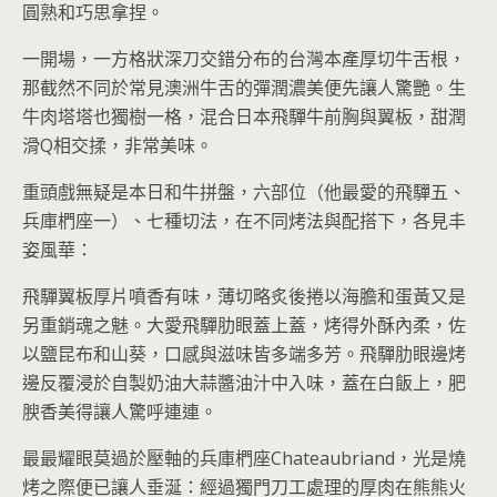
圓熟和巧思拿捏。
一開場，一方格狀深刀交錯分布的台灣本產厚切牛舌根，
那截然不同於常見澳洲牛舌的彈潤濃美便先讓人驚艷。生
牛肉塔塔也獨樹一格，混合日本飛驒牛前胸與翼板，甜潤
滑Q相交揉，非常美味。
重頭戲無疑是本日和牛拼盤，六部位（他最愛的飛驒五、
兵庫椚座一）、七種切法，在不同烤法與配搭下，各見丰
姿風華：
飛驒翼板厚片噴香有味，薄切略炙後捲以海膽和蛋黃又是
另重銷魂之魅。大愛飛驒肋眼蓋上蓋，烤得外酥內柔，佐
以鹽昆布和山葵，口感與滋味皆多端多芳。飛驒肋眼邊烤
邊反覆浸於自製奶油大蒜醬油汁中入味，蓋在白飯上，肥
腴香美得讓人驚呼連連。
最最耀眼莫過於壓軸的兵庫椚座Chateaubriand，光是燒
烤之際便已讓人垂涎：經過獨門刀工處理的厚肉在熊熊火