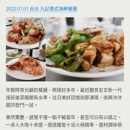
2022.01.01 台北 九記港式海鮮餐廳
年輕時常光顧的餐廳，睽違好多年，最近聽食友言新一代
接班後菜餚頗有水準，往日美好回憶剎那湧現，遂興沖沖
隨同登門一試。
果然驚艷，感覺不僅一點不輸當年、甚至可曰有以過之。
一桌人大啖十來道，道道鑊氣十足火候精準、選材調味俱