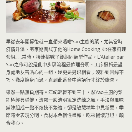
早從去年開幕後就一直想來嚐嚐Yao主廚的菜，尤其當時
疫情升溫、宅家期間試了他的Home Cooking Kit在家料理
套組……當時，接連挑戰了幾組同類型作品，LʼAtelier par
Yao之作可說是此中步驟流程最條理分明、工序邏輯最設
身處地友善貼心的一組，遂更是另眼相看；沒料到因緣不
巧、幾度擦身而過，直到此番台中演講行才終於緣會。
果然一點無負期待。年紀輕輕不到三十，然Yao主廚的菜
卻極經典穩健，流露一股清明篤定洗練之氣，手法與風味
鋪陳組成一點不炫技不繁複，卻是敏慧精準中見新意，季
節時令表現分明，食材本色個性盡顯，吃來暢懷舒坦，頗
合我心。