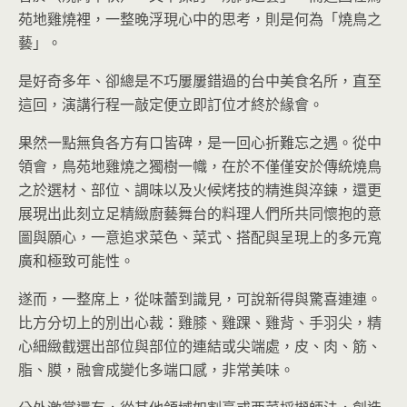
苑地雞燒裡，一整晚浮現心中的思考，則是何為「燒鳥之
藝」。
是好奇多年、卻總是不巧屢屢錯過的台中美食名所，直至
這回，演講行程一敲定便立即訂位才終於緣會。
果然一點無負各方有口皆碑，是一回心折難忘之遇。從中
領會，鳥苑地雞燒之獨樹一幟，在於不僅僅安於傳統燒鳥
之於選材、部位、調味以及火候烤技的精進與淬鍊，還更
展現出此刻立足精緻廚藝舞台的料理人們所共同懷抱的意
圖與願心，一意追求菜色、菜式、搭配與呈現上的多元寬
廣和極致可能性。
遂而，一整席上，從味蕾到識見，可說新得與驚喜連連。
比方分切上的別出心裁：雞膝、雞踝、雞背、手羽尖，精
心細緻截選出部位與部位的連結或尖端處，皮、肉、筋、
脂、膜，融會成變化多端口感，非常美味。