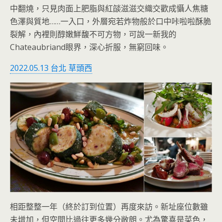
中翻燒，只見肉面上肥脂與紅燄滋滋交織交歡成懾人焦糖
色澤與質地……一入口，外層宛若炸物般於口中咔啦啦酥脆
裂解，內裡則醇嫩鮮馥不可方物，可說一新我的
Chateaubriand眼界，深心折服，無窮回味。
2022.05.13 台北 草頭西
相距整整一年（終於訂到位置）再度來訪。新址座位數雖
未增加，但空間比過往更多幾分敞朗。尤為驚喜是菜色，