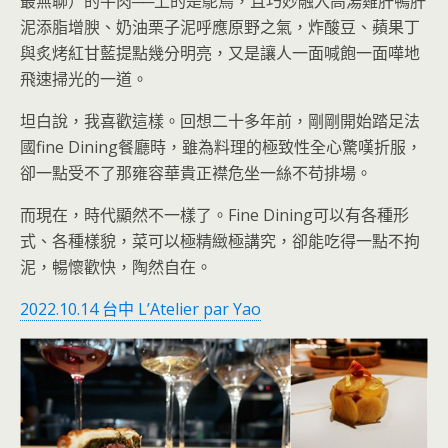
最無聊）的牛肉──上的是鴕鳥，且巧妙融入高湯雞肝鴨肝
泥添脂增腴、奶油栗子泥呼應原野之氣，炸酸豆、蘋果丁
與炙烤紅甘藍提點幾分明亮，又是讓人一面喊飽一面嘩地
飛速掃光的一道。
坦白說，我喜歡這樣。回想二十多年前，剛剛開始踏足法
國fine Dining餐廳時，雖為料理的極致性全心驚嘆折服，
卻一點受不了那雍容華貴正襟危坐一絲不苟排場。
而現在，時代顯然不一樣了。Fine Dining可以有各種形
式、各種樣貌，菜可以極精緻極講究，卻能吃得一點不拘
泥，暢懷歡快，陶然自在。
2022.10.14 台中 LʼAtelier par Yao