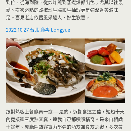
到位，從海到陸、從炒炸煎到蒸煮燴都出色；尤其以往最
愛、次次必點的豉椒炒生腸和生抽蝦更是彈潤香美滋味
足。喜見老店依舊風采過人，好生歡喜。
2022.10.27 台北 朧粵 Longyue
跟對熟客上餐廳再一章──是的，近期食運之佳，短短十天
內竟接連三度熟客宴，連我自己都嘖嘖稱奇。是來自相識
十餘年、餐廳圈熟客實力堅強的酒友兼食友之邀，多次蒙