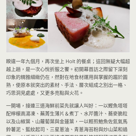
睽違一年九個月，再次坐上 Holt 的餐桌；這回無疑大幅超
越上趟，是一次心悅折服之饗。初開幕首訪之際留下深刻
印象的精雅細緻仍在，然對在地食材運用與掌握的趨於圓
熟，使原本就突出的素材、手法、層次組成之別出一格、
巧思洞見處處，又更多亮點與火花。
一開場，接連三道海鮮前菜先就讓人叫好：一以鰹魚塔塔
配檸檬高湯凍、蕪菁生薄片＆煮丁、水芹醬汁、蕎麥脆粒
以及山椒葉、山蘿蔔葉與金蓮葉，一以輕煎鮑魚佐氮氣馬
鈴薯泥、藍紋起司、三星蔥油、青蔥海苔粉與炒山菜和過