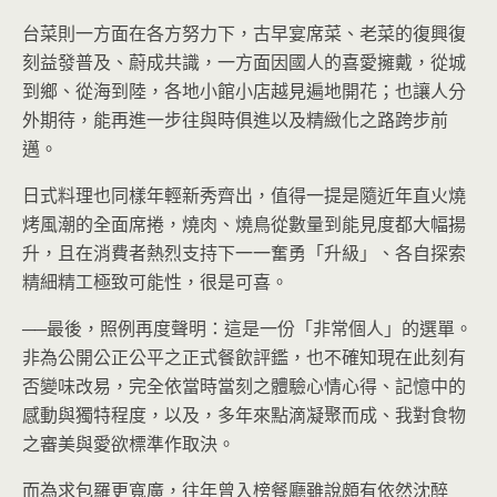
台菜則一方面在各方努力下，古早宴席菜、老菜的復興復
刻益發普及、蔚成共識，一方面因國人的喜愛擁戴，從城
到鄉、從海到陸，各地小館小店越見遍地開花；也讓人分
外期待，能再進一步往與時俱進以及精緻化之路跨步前
邁。
日式料理也同樣年輕新秀齊出，值得一提是隨近年直火燒
烤風潮的全面席捲，燒肉、燒鳥從數量到能見度都大幅揚
升，且在消費者熱烈支持下一一奮勇「升級」、各自探索
精細精工極致可能性，很是可喜。
──最後，照例再度聲明：這是一份「非常個人」的選單。
非為公開公正公平之正式餐飲評鑑，也不確知現在此刻有
否變味改易，完全依當時當刻之體驗心情心得、記憶中的
感動與獨特程度，以及，多年來點滴凝聚而成、我對食物
之審美與愛欲標準作取決。
而為求包羅更寬廣，往年曾入榜餐廳雖說頗有依然沈醉