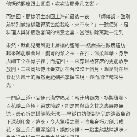
他慨然賜座跟上餐桌，次次皆屬非凡之饗。
而這回，簡捷明主廚回上海前最後一夜……「師傅說，臨別
前特別做幾樣難得菜色給我吃，來不來？」一聽便知，是
料理人與知遇熟客間的情意之宴，當然排除萬難一定到！
果然，就此見識到更上層樓的朧粵──話說過往數度造訪，
越來越能體會是，朧粵的菜之長，在雅：溫柔蘊藉、身手
與細工全在骨子裡；而這回，一來應是熟客席的更能放手
放開，二來簡師傅此番安居在台整整七個月，想是對在地
食材與風土的顯然更能嫻熟掌握表現，遂而加倍精采生
光。
一開席三道小品便已滿堂喝采：蜜汁豬頸肉、祕製雞腳、
百花釀三色椒，菜式簡致，卻是肉與蔬之甘之惠展露無
遺。最心折是蟠龍蒸斑球──早從首訪便對這兒的清蒸魚留
下深刻印象，這晚，令人驚嘆之藝，將魚身巧刀剜片成
花、盤上朵朵華麗綻開，絕妙火候、一點畫龍點睛調味，