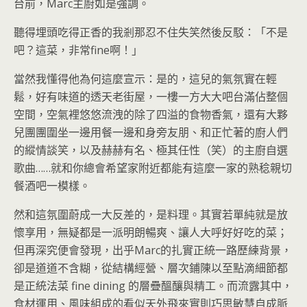
台前，Marc主廚如是強調。
聽得埋頭吃得正香的我剎那忍不住失笑然後反駁：「不是
吧？這菜，非常fine啊！」
當然我懂得他為何這麼宣示：是的，這兒的氣氛實在輕
鬆，好有味道的透天老街屋，一樓一方大大吧台滿佔整個
空間，空氣裡悠悠流洩的除了四溢的食物香氣，還有大夥
兒團團圍坐一邊用餐一邊和身旁友朋、和正忙著的廚人們
的縱情談笑，以及赫赫有名、極其任性（笑）的主廚自選
歌曲……就和你總會希望家附近都能有這麼一家的熟稔親切
餐酒吧一模樣。
然和這氛圍蔚成一大反差的，是料理。其實若單純就是放
懷享用，無疑都是一派明朗暢爽、讓人大呼好好吃的菜；
但再深究便會發現，出乎Marc的扎實正統一路歷練背景，
卻是道道不含糊，從結構經營、層次鋪陳以至點滴細節都
是正統法菜 fine dining 的層疊醞釀與精工。而流露其中，
食材運用、風味組成的看似天外飛來實則巧思敏慧自成脈