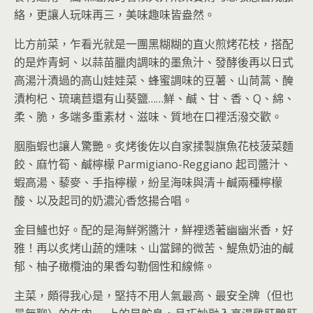
絡，更讓人玩味再三，美味趣味皆盎然。
比方前菜，乍看光就是一團黑糊糊的直火煎烤花枝，搭配
的是炸青蚵、以蒜苗臘肉調味的墨魚汁、發酵後再以日式
高湯汁漬過的高山娃娃菜、蜂蜜調味的豆薯、山茼蒿、醃
漬枸杞、琉璃苣還有山葵鹽……鮮、鹹、甘、香、Q、綿、
柔、脆，多端多重素材、滋味、質地在口裡活潑交歡。
胭脂蝦也讓人驚艷。炙烤後佐以自家揉製旗魚花枝菠菜麵
餃、麻竹筍、鹹檸檬 Parmigiano-Reggiano 起司醬汁、
蝦高湯、藜麥、手指檸檬，紛呈海味與清＋鹹兩種檸檬
酸、以及起司的奶濃沁香悠揚合唱。
金目鱸也好。配的是海鮮粥醬汁，鮮裡透著幽幽米香，好
雅！再以炙烤山蔬的燻味、山當歸的微苦、鯷魚奶油的鹹
郁、柚子橄欖油的果香勾勒個性和線條。
主菜，頗得我心是，堅持不用人氣最高、最安全牌（但也