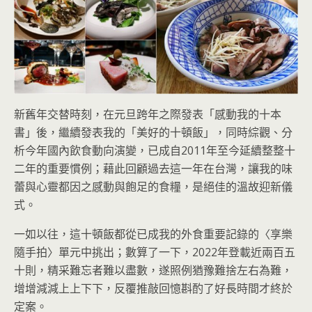
新舊年交替時刻，在元旦跨年之際發表「感動我的十本
書」後，繼續發表我的「美好的十頓飯」，同時綜觀、分
析今年國內飲食動向演變，已成自2011年至今延續整整十
二年的重要慣例；藉此回顧過去這一年在台灣，讓我的味
蕾與心靈都因之感動與飽足的食糧，是絕佳的溫故迎新儀
式。
一如以往，這十頓飯都從已成我的外食重要記錄的〈享樂
隨手拍〉單元中挑出；數算了一下，2022年登載近兩百五
十則，精采難忘者難以盡數，遂照例猶豫難捨左右為難，
增增減減上上下下，反覆推敲回憶斟酌了好長時間才終於
定案。