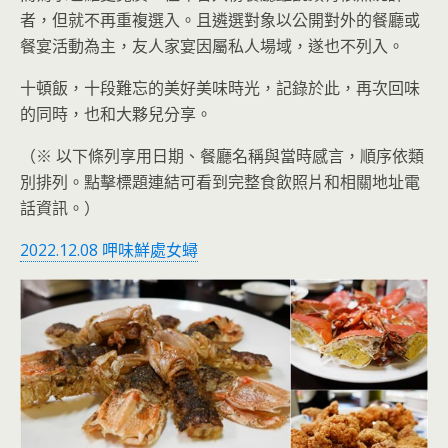
者，但就不再重複選入。且遴選對象以公開對外的餐廳或
餐宴活動為主，友人家宴因屬私人場域，遂也不列入。
十頓飯，十段難忘的美好美味時光，記錄於此，再次回味
的同時，也和大夥兒分享。
（※ 以下條列享用日期、餐廳名稱與當時感言，順序依類
別排列。點擊標題連結可看到完整食飲照片和相關地址電
話資訊。）
2022.12.08 呷味鮮處女蟳