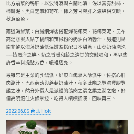
比方前菜的鴨肝，以波特酒與白蘭地漬，佐以富有甜柿、
柿餅泥、黑白芝麻和菊花，柿之芳甘與肝之濃綿相交映，
秋意盈盈。
兩道海鮮菜：白鰻網烤後搭配烤花椰菜、花椰菜泥、昆布
高湯蒸蛋與點了橘醋和辣椒粉的奶油白酒醬汁，另道則是
南非鮑以海藻奶油低溫嫩煮搭配日本甜蔥、山葵奶油泡泡
──皆屬海之鮮、奶之香暖和蔬之清甘的交融唱和，再以些
許香辛料提點芳香，暖裡透亮。
最難忘是主菜的乳鴿派，屏東血鴿裹入酥派中，佐搭心肝
肉醬汁、巴西蘑菇與蘑菇奶油汁，秋冬此際之豐濃豐腴豐
饒之味，然分外懾人是派裡的鴿肉之滑之柔之潤之嫩，好
個高明絕佳火候掌控，吃得人嘖嘖讚嘆，回味再三。
2022.06.05 台北 Holt