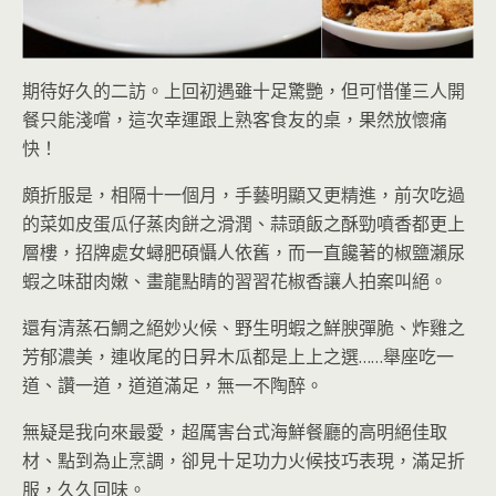
期待好久的二訪。上回初遇雖十足驚艷，但可惜僅三人開
餐只能淺嚐，這次幸運跟上熟客食友的桌，果然放懷痛
快！
頗折服是，相隔十一個月，手藝明顯又更精進，前次吃過
的菜如皮蛋瓜仔蒸肉餅之滑潤、蒜頭飯之酥勁噴香都更上
層樓，招牌處女蟳肥碩懾人依舊，而一直饞著的椒鹽瀨尿
蝦之味甜肉嫩、畫龍點睛的習習花椒香讓人拍案叫絕。
還有清蒸石鯛之絕妙火候、野生明蝦之鮮腴彈脆、炸雞之
芳郁濃美，連收尾的日昇木瓜都是上上之選……舉座吃一
道、讚一道，道道滿足，無一不陶醉。
無疑是我向來最愛，超厲害台式海鮮餐廳的高明絕佳取
材、點到為止烹調，卻見十足功力火候技巧表現，滿足折
服，久久回味。