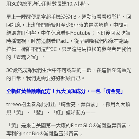
用3C的總平均使用時數長達10.7小時。
早上一睡醒便是拿起手機滑滑FB，通勤時看看短影片、回
回訊息，上班後開始緊盯至少8小時的電腦螢幕，中間可
能還會盯個盤，中午休息看個Youtube；下班後回家吃飯
時播電視、睡前追劇看iPad…，從早到晚我們都像在跑馬
拉松一樣離不開這些3C，只是這場馬拉松的參與者是我們
的「靈魂之窗」。
3C儼然成為我們生活中不可或缺的一環，在這個充滿藍光
的日常，我們更需要好好照顧自己。
全新紅黃藍護晰配方！九大頂規成分，一包「睛金亮」
trreeo樹重奏為此推出「睛金亮．葉黃素」，採用九大頂
規「黃」、「藍」、「紅」護晰配方——
「黃」是來自美國第一大廠的FloraGLO®游離型葉黃素、
專利的innoBio®游離型玉米黃素；