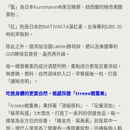
「藍」為日本Kuromanin®黑豆睛華、紐西蘭的睛亮黑醋
栗粉；
「紅」則是日本的NATIVASTA藻紅素、台灣專利GBE-20
枸杞萃取粉。
除此之外，還添加法國Lalmin酵母鋅、硒以及美國專利
GSR酵母芸香苷，晶亮再升級。
每一樣營養素的成分清楚列明，重點成分更是足量添加，
無香精、香料，自然滋味好入口，早餐飯後一包，打造
「護晰亮明」。
吃進身體的更要自然，植感保健「trreeo樹重奏」
「trreeo樹重奏」秉持著「頂級原料」、「足量添加」、
「植萃有感」3大理念，打造了一系列的保健食品，每一
樣皆為全方位的保養，「睛金亮．葉黃素」就是其中一
個。現代人常常為了健康吞一堆膠囊錠劑，彷彿每個人都