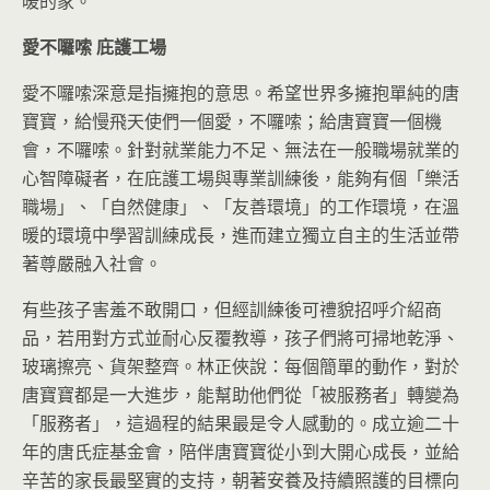
暖的家。
愛不囉嗦
庇護工場
愛不囉嗦深意是指擁抱的意思。希望世界多擁抱單純的唐
寶寶，給慢飛天使們一個愛，不囉嗦；給唐寶寶一個機
會，不囉嗦。針對就業能力不足、無法在一般職場就業的
心智障礙者，在庇護工場與專業訓練後，能夠有個「樂活
職場」、「自然健康」、「友善環境」的工作環境，在溫
暖的環境中學習訓練成長，進而建立獨立自主的生活並帶
著尊嚴融入社會。
有些孩子害羞不敢開口，但經訓練後可禮貌招呼介紹商
品，若用對方式並耐心反覆教導，孩子們將可掃地乾淨、
玻璃擦亮、貨架整齊。林正俠說：每個簡單的動作，對於
唐寶寶都是一大進步，能幫助他們從「被服務者」轉變為
「服務者」，這過程的結果最是令人感動的。成立逾二十
年的唐氏症基金會，陪伴唐寶寶從小到大開心成長，並給
辛苦的家長最堅實的支持，朝著安養及持續照護的目標向