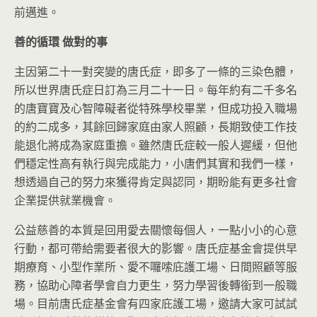
前邁進。
善的循環
做對的事
主因第二十一對突變的唐氏症，即多了一條的三染色體，
所以世界唐氏症日訂為三月二十一日。每年約有二千多名
的唐寶寶及心智障礙者從特殊學校畢業，但成功投入職場
的約二成多，其餘回歸家庭由家人照顧，長期致使工作技
能退化將成為家庭重擔。雖然唐氏症較一般人遲緩，但他
們穩定性高有執行與完成能力，小唐們其實和我們一樣，
想透過自己的努力來獲得肯定與認同，期盼能有更多社會
企業提供就業機會。
公益慈善的本質是回用愛去關懷每個人，一點小小的心意
行動，都可帶給需要者很大的影響。唐氏症基金會提供早
期療育、小型作業所、愛不囉嗦庇護工場、日間照顧等服
務，協助心障者學會自力更生，努力學習後轉銜到一般職
場。目前唐氏症基金會有四家庇護工場，邀請大家可試試