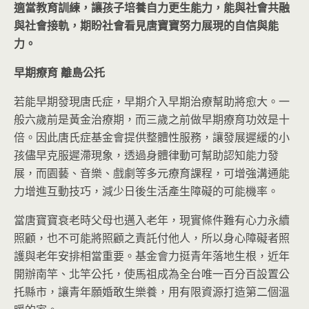
適當教育訓練，讓孩子培養自力更生能力，能與社會共融
與社會接軌，期盼社會看見唐寶寶努力展現的自信與能
力。
早期療育
離島公托
若能早期發現唐氏症，早期介入早期治療幫助將愈大。一
般六歲前是黃金治療期，而三歲之前做早期療育功效是十
倍。因此唐氏症基金會提供整體性服務，讓發展遲緩的小
孩儘早克服遲滯現象，透過身體律動可幫助認知能力發
展，而園藝、音樂、戲劇等多元療育課程，可增強溝通能
力增進互動技巧，減少日後生活產生障礙的可能機率。
當唐寶寶衰老時父母也邁入老年，現實條件難有心力永續
照顧，也不可能將照顧之責託付他人，所以身心障礙者照
護與老年安排相當重要。基金會力挺青年落地生根，近年
開辦南竿、北竿公托，使馬祖成為全台唯一百分百設置公
托縣市，讓青年願婚敢生樂養，用有限資源打造第二個溫