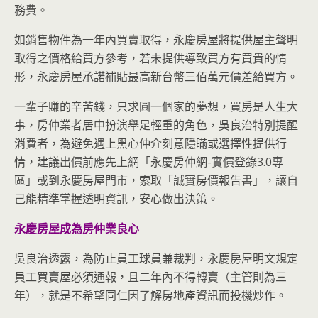
務費。
如銷售物件為一年內買賣取得，永慶房屋將提供屋主聲明
取得之價格給買方參考，若未提供導致買方有買貴的情
形，永慶房屋承諾補貼最高新台幣三佰萬元價差給買方。
一輩子賺的辛苦錢，只求圓一個家的夢想，買房是人生大
事，房仲業者居中扮演舉足輕重的角色，吳良治特別提醒
消費者，為避免遇上黑心仲介刻意隱瞞或選擇性提供行
情，建議出價前應先上網「永慶房仲網-實價登錄3.0專
區」或到永慶房屋門市，索取「誠實房價報告書」，讓自
己能精準掌握透明資訊，安心做出決策。
永慶房屋成為房仲業良心
吳良治透露，為防止員工球員兼裁判，永慶房屋明文規定
員工買賣屋必須通報，且二年內不得轉賣（主管則為三
年），就是不希望同仁因了解房地產資訊而投機炒作。