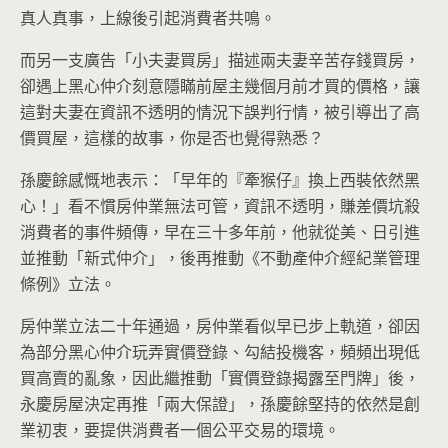
真人真事，上線後引起消費者共鳴。
而另一支廣告「小夫妻買房」描述兩夫妻辛苦存錢買房，
卻遇上黑心仲介刻意隱瞞前屋主幾個月前才買的價格，讓
這對夫妻在資訊不透明的情況下誤判行情，被引導出了高
價買屋，這樣的故事，你是否也覺得熟悉？
孫慶餘感慨地表示：「早年的『牽猴仔』換上西裝依然黑
心！」看不慣房仲業無法可管，資訊不透明，賺差價坑殺
消費者的事件頻傳，早在三十多年前，他就從美、日引進
並推動「新式仲介」，後再推動《不動產仲介經紀業管理
條例》立法。
房仲業立法二十年通過，房仲業看似早已步上軌道，卻因
為部分黑心仲介玩弄實價登錄、勾結投機客，頻頻出現低
買高賣的亂象，因此繼推動「實價登錄揭露至門牌」後，
永慶房屋決定再推「兩大保證」，孫慶餘堅持的依然是創
業初衷，要提供消費者一個公平交易的環境。