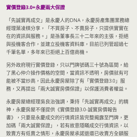
實價登錄3.0+永慶兩大保證
「先誠實再成交」是永慶人的DNA，永慶房產集團業務總
經理葉凌棋分享，「不買房子、不賣房子，只提供實實在
在的資訊與服務。」是孫董事長三十二年來的主張，拒絕
與投機客合作，並建立投機客資料庫，目前已列管超過七
千筆名單，多年來已拒絕上百億商機。
另外政府現行實價登錄，只以門牌號碼三十號為區間，給
了黑心仲介操作價格的空間，當資訊不透明，房價就有可
能被不當炒高，因此永慶房屋除了有「實價登錄3.0」服
務，又再提出「兩大誠實房價保證」以保護消費者權益。
永慶房屋總經理吳良治強調，秉持「先誠實再成交」的精
神，永慶房屋不僅提供《實價登錄3.0-誠實房價報告
書》，只要是永慶成交的行情資訊皆完整揭露至門牌，更
加碼「兩大誠實保證」，若有故意隱瞞成交行情資訊，以
致賣方有低賣之情形，永慶房屋承諾退還已收賣方全額服