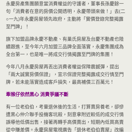
永慶房產集團願意當消費權益的守護者，董事長孫慶餘一
句「消費者在意的房價公開透明，永慶帶頭來做！」去(二
○一九)年永慶房屋領先政府，主動將「實價登錄完整揭露
至門牌」！
旗下加盟品牌永慶不動產、有巢氏房屋及台慶不動產也陸
續跟進，至今年六月加盟三品牌全面落實，永慶集團成為
全台第一，也是唯一將成交行情揭露至門牌的集團！
今年八月永慶房屋再丟出消費者權益保障震撼彈，提出
「兩大誠實房價保證」，宣示保證完整揭露成交行情至門
牌，若未能落實造成客戶損失，最高補償三百萬元！
牽猴仔依然黑心
消費爭議不斷
有一位老伯伯，考量退休後的生活，打算賣房養老，卻慘
遭黑心仲介聯手投機客坑殺，刻意拿附近較低的成交行情
誤導他低價出售，接著再轉手高價賣出，短期內低買高賣
從中賺差價。永慶房屋電視廣告「退休老伯伯賣屋」改編