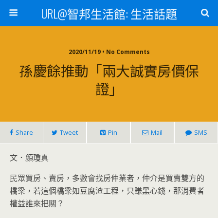
URL@智邦生活館: 生活話題
2020/11/19 • No Comments
孫慶餘推動「兩大誠實房價保
證」
Share
Tweet
Pin
Mail
SMS
文．顏瓊真
民眾買房、賣房，多數會找房仲業者，仲介是買賣雙方的
橋梁，若這個橋梁如豆腐渣工程，只賺黑心錢，那消費者
權益誰來把關？