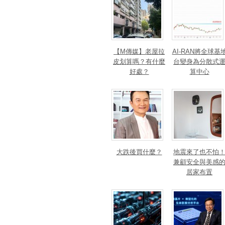
【M傳媒】老屋拉
AI-RAN將全球基
皮划算嗎？有什麼
台變身為分散式
好處？
算中心
大跌後買什麼？
地震來了也不怕
兼顧安全與美感
居家布置