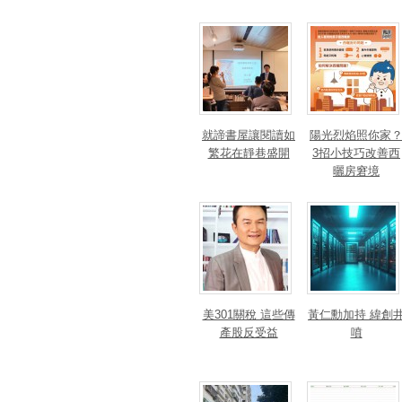
就諦書屋讓閱讀如
陽光烈焰照你家
繁花在靜巷盛開
3招小技巧改善西
曬房窘境
美301關稅 這些傳
黃仁勳加持 緯創
產股反受益
噴