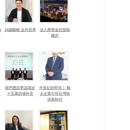
地
14歲離鄉 走向世界
法人壓寶金控股除
運
權息
！
我們應該更認識近
半世紀的堅持！ 毅
的
十五萬的僑外生
太企業引領台灣衛
浴新時代