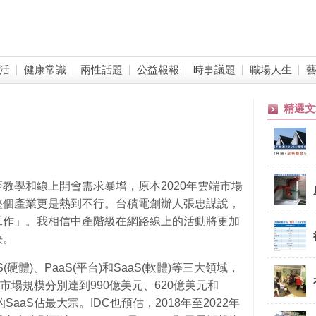
活
健康常識
兩性話題
公益報報
時事議題
職場人生
精選文
教學和線上開會需求暴增，原本2020年雲端市場
整個產業更是熱到不行。台積電創辦人張忠謀說，
工作」。我相信中產階級在網路線上的活動將更加
決。
硬體)、PaaS(平台)和SaaS(軟體)等三大領域，
市場規模分別達到990億美元、620億美元和
aaS佔最大宗。IDC也預估，2018年至2022年