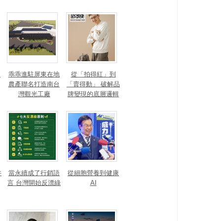
？
乖乖進駐屏東在地
從「拍得紅」到
農產聯名打造南台
「賣得動」 破解品
灣觀光工廠
牌變現的底層邏輯
井
當永續成了行銷語
從細胞營養到健康
言 台灣開始反漂綠
AI