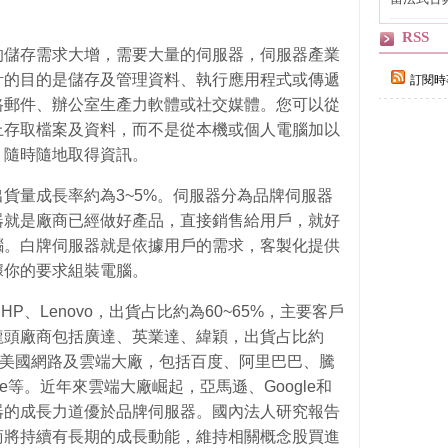
自己
RSS
的儲存需求大增，需要大量的伺服器，伺服器產業
計的目的是儲存及管理資料、執行應用程式或傳遞
訂閱時
路郵件、辦公室生產力軟體或社交媒體。您可以從
上存取檔案及資料，而不是從本機或個人電腦加以
，隨時隨地取得資訊。
貨量成長率約為3~5%。伺服器分為品牌伺服器
器就是廠商已經做好產品，直接銷售給用戶，就好
腦。白牌伺服器就是依據用戶的需求，客製化提供
據你的要求組裝電腦。
HP、Lenovo，出貨占比約為60~65%，主要客戶
龍頭廠商包括廣達、英業達、緯穎，出貨占比約
陸和美國網路及雲端大廠，包括百度、阿里巴巴、騰
e等。近年來雲端大廠崛起，亞馬遜、Google和
器的成長力道優於品牌伺服器。國內法人研究報告
商將持續有長期的成長動能，維持相關概念股買進