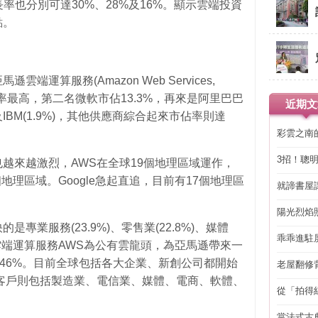
合成長率也分別可達30%、28%及16%。顯示雲端投資
點。
運算服務(Amazon Web Services,
佔率最高，第二名微軟市佔13.3%，再來是阿里巴巴
近期文
%)以及IBM(1.9%)，其他供應商綜合起來市佔率則達
彩雲之南
3招！聰
越來越激烈，AWS在全球19個地理區域運作，
省下「二
6個地理區域。Google急起直追，目前有17個地理區
就諦書屋
陽光烈焰
專業服務(23.9%)、零售業(22.8%)、媒體
乖乖進駐
。亞馬遜雲端運算服務AWS為公有雲龍頭，為亞馬遜帶來一
過46%。目前全球包括各大企業、新創公司都開始
老屋翻修
得見的精
客戶則包括製造業、電信業、媒體、電商、軟體、
從「拍得
輯
當法式古