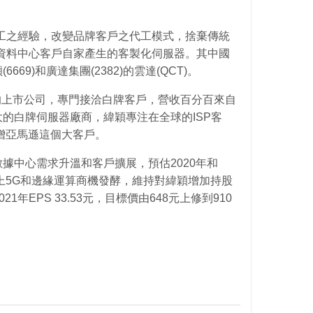
工之經驗，改變品牌客戶之代工模式，捨棄傳統
資料中心客戶自家產生的客製化伺服器。其中國
69)和廣達集團(2382)的雲達(QCT)。
來的上市公司，專門接洽白牌客戶，營收百分百來自
的白牌伺服器廠商，緯穎專注在全球的ISP客
新增亞馬遜這個大客戶。
據中心需求升溫和客戶擴展，預估2020年和
加上5G和邊緣運算商機發酵，維持對緯穎增加持股
2021年EPS 33.53元，目標價由648元上修到910