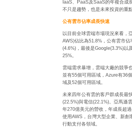
IaaS、PaaS及SaaS的年複
不只是趨勢，也是未來投資的重
公有雲市佔率成長快速
以目前全球雲端市場現況來看，亞馬遜雲端
AWS)佔比為51.8%，公有雲市
(4.6%)，最後是Google(3.3
25%。
雲端需求暴增，雲端大廠的競爭也
並有55個可用區域，Azure有3
域及52個可用區域。
未來四年公有雲的客戶群成長最快的是
(22.5%)與電信(22.1%)
年270億美元的營收，年成長超
使用AWS，台灣大型企業、新創
行動支付各領域。