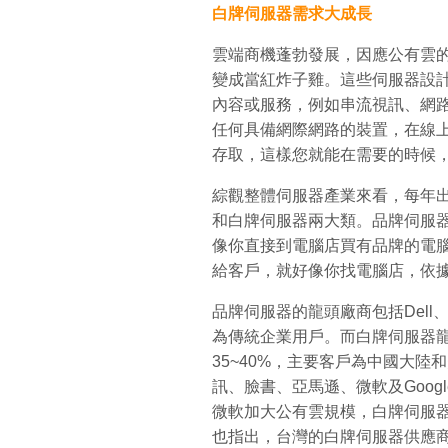
白牌伺服器需求大成長
雲端商機蓬勃發展，因應公有雲
變成當紅炸子雞。這些伺服器設
內容或服務，例如串流視訊、網
任何具備網際網路的裝置，在線
存取，這樣您就能在需要的時候
綜觀整體伺服器產業來看，每年出
和白牌伺服器兩大類。品牌伺服
像你直接到電腦店買有品牌的電
給客戶，就好像你找電腦店，依
品牌伺服器的龍頭廠商包括Dell、
為傳統企業用戶。而白牌伺服器
35~40%，主要客戶為中國大
訊、臉書、亞馬遜、微軟及Googl
微軟加大公有雲規模，白牌伺服
也指出，台灣的白牌伺服器供應