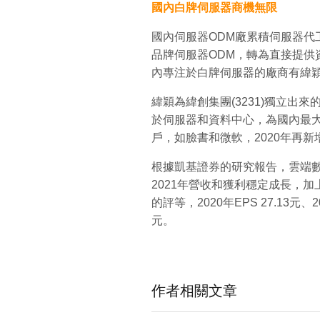
國內白牌伺服器商機無限
國內伺服器ODM廠累積伺服器代
品牌伺服器ODM，轉為直接提供
內專注於白牌伺服器的廠商有緯穎(66
緯穎為緯創集團(3231)獨立出
於伺服器和資料中心，為國內最大
戶，如臉書和微軟，2020年再
根據凱基證券的研究報告，雲端數
2021年營收和獲利穩定成長，
的評等，2020年EPS 27.13元、
元。
作者相關文章