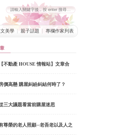
藝文美學
親子話題
專欄作家列表
章
【不動產 HOUSE 情報站】文章合
併公告
房價高懸 購屋糾紛糾結何時了？
從三大議題看當前購屋迷思
有尊榮的老人照顧─老吾老以及人之
老