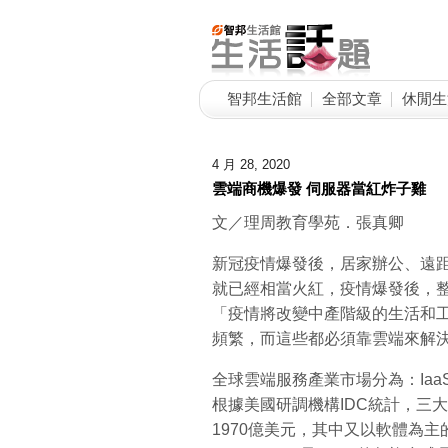
智邦生活館
全部文章
休閒生
4 月 28, 2020
雲端商機爆發 伺服器當紅炸子雞
文／理周教育學苑．張真卿
新冠疫情爆發後，居家辦公、遠距
就已經相當火紅，疫情爆發後，
「疫情將改變中產階級的生活和
頻繁，而這些都必須靠雲端來解
全球雲端服務產業市場分為：IaaS(
根據美國研調機構IDC統計，三大
1970億美元，其中又以軟體為主的S