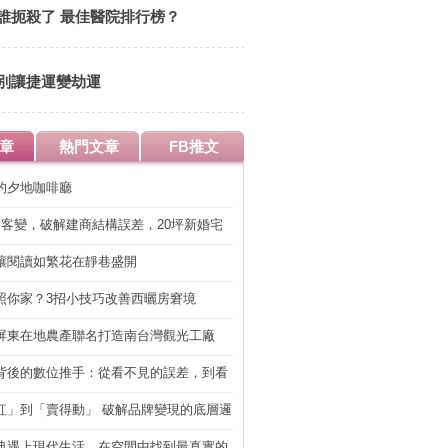
誰扼殺了 最佳醫院排行榜？
別讓捷運變劫運
章
熱門文章
FB推文
的夕地咖啡廳
明客變，破解建商結構誤差，20坪新婚宅
工」的冤枉錢
讓閱讀如繁花在靜巷盛開
照你家？3招小技巧改善西曬房窘境
屏東在地農產聯名打造南台灣觀光工廠
背後的數位推手：從看不見的誤差，到看
準改造
紅」到「賣得動」 破解品牌變現的底層邏
典遇上現代生活，在空間中找到最真實的