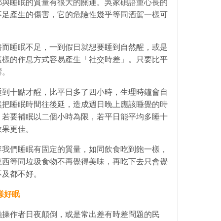
都與睡眠的質量有很大的關連。吳家碩語重心長的
不足產生的傷害，它的危險性幾乎等同酒駕一樣可
書而睡眠不足，一到假日就想要睡到自然醒，或是
這樣的作息方式容易產生「社交時差」。只要比平
響。
睡到十點才醒，比平日多了四小時，生理時鐘會自
然把睡眠時間往後延，造成週日晚上應該睡覺的時
，若要補眠以二個小時為限，若平日能平均多睡十
效果更佳。
容我們睡眠有固定的質量，如同飲食吃到飽一樣，
東西等同垃圾食物不再覺得美味，再吃下去只會覺
不及都不好。
樣好眠
融操作者日夜顛倒，或是常出差有時差問題的民