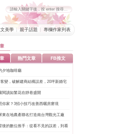
藝文美學
親子話題
專欄作家列表
章
章
熱門文章
FB推文
的夕地咖啡廳
明客變，破解建商結構誤差，20坪新婚宅
工」的冤枉錢
讓閱讀如繁花在靜巷盛開
照你家？3招小技巧改善西曬房窘境
屏東在地農產聯名打造南台灣觀光工廠
背後的數位推手：從看不見的誤差，到看
準改造