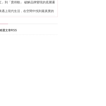
紅」到「賣得動」 破解品牌變現的底層邏
典遇上現代生活，在空間中找到最真實的
精選文章RSS