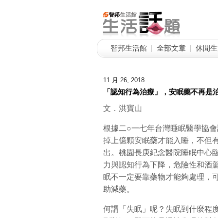
智邦生活館
全部文章
休閒生
11 月 26, 2018
「認知行為治療」，安眠藥不再是
文．洪寶山
根據二○一七年台灣睡眠醫學協
掉上億顆安眠藥才能入睡，不但
出。桃園長庚紀念醫院睡眠中心
力與認知行為下降，危險性和酒
眠不一定要靠藥物才能夠處理，
助減藥。
何謂「失眠」呢？失眠到什麼程