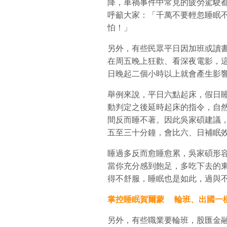
降，車禍事件中常見的疲勞駕駛
呼籲大家：「千萬不要輕忽睡眠
怕！」
另外，有些民眾平日因加班或讀
在周五晚上狂歡、看深夜電影，
日晚起二個小時以上就會產生影
舉例來說，平日六點起床，假日
動判定之後延時起床的指令，自
間反而睡不著。因此吳家碩建議
五至三十分鐘，會比六、日補眠
睡過多反而愈睡愈累，吳家碩形
當你充分感到飽足，多吃下去的
得不舒服，睡眠也是如此，過與
掌控睡眠賀爾蒙 輪班、出國一
另外，有些職業要輪班，股匯金