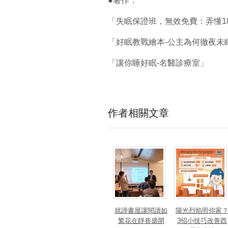
●著作：
「失眠保證班，無效免費：弄懂1
「好眠教戰繪本-公主為何徹夜未
「讓你睡好眠-名醫診療室」
作者相關文章
就諦書屋讓閱讀如
陽光烈焰照你家
繁花在靜巷盛開
3招小技巧改善西