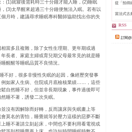
(1)就寢後需耗時三十分鐘才能入睡，(2)睡眠
從「拍得
輯
，(3)太早醒來超過三十分鐘便無法入眠。若有以
當法式古
三個月時，建議尋求睡眠專科醫師協助找出你的失
自己
RSS
訂閱@
因相當多且複雜，除了女性生理期、更年期或過
，年長者、家庭主婦或育兒期父母最常見的就是睡
睡睡醒醒等睡眠品質不良情況。
己睡不好，很多非慢性失眠的起因，像經歷突發事
，例如家人生病、住院或月底檢核業績……，這些
放鬆自然睡不好，但並非長期現象，事件過後即可
仍然睡不著，誘發二次失眠。
力並沒有因解除而好轉，反而讓床與失眠畫上等
就會莫名的害怕，睡覺就等於壓力這樣的惡夢不斷
床上睡不著請立刻起床，中間也不要利用看電視或
放鬆等到想睡覺再上床，也許短時間睡眠時數不