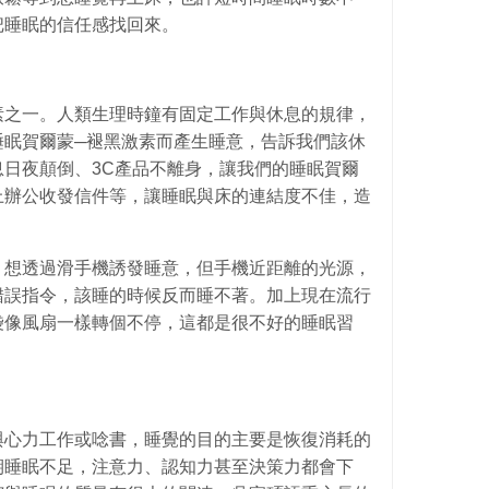
把睡眠的信任感找回來。
素之一。人類生理時鐘有固定工作與休息的規律，
睡眠賀爾蒙─褪黑激素而產生睡意，告訴我們該休
日夜顛倒、3C產品不離身，讓我們的睡眠賀爾
上辦公收發信件等，讓睡眠與床的連結度不佳，造
，想透過滑手機誘發睡意，但手機近距離的光源，
錯誤指令，該睡的時候反而睡不著。加上現在流行
袋像風扇一樣轉個不停，這都是很不好的睡眠習
與心力工作或唸書，睡覺的目的主要是恢復消耗的
期睡眠不足，注意力、認知力甚至決策力都會下