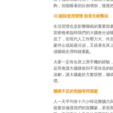
夠，但能睡著的比例增加，慢慢
3C錯誤使用習慣 助長失眠幫凶
生活習慣也是影響睡眠的重要因
當夜晚來臨時我們的大腦會分泌
息了，但現代人工作壓力大、作息
蒙停止或延緩分泌，又或者在床
成睡眠生理時鐘紊亂。
大家一定有在床上滑手機的經驗
反而會讓大腦接收到不需休息的
追劇，讓大腦處於亢奮狀態，腦
慣。
睡眠不足的危險等同酒駕
人一天平均有十六小時花費腦力
能量並修護我們的賀爾蒙，若長