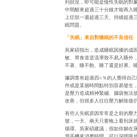
列狀況，即可能是慢性失眠的對象：
中間醒來超過三十分鐘才能再入睡
上症狀一週超過三天、持續超過
眠問題。
「失眠」來自對睡眠的不良信任
吳家碩指出，造成睡眠因擾的成
敏、胃食道逆流導致不易入睡外
不著、睡不飽、睡了還是好累、
據調查有超過四○％的人覺得自
件或是某個時間點特別容易發生
是壓力造成精神緊繃、腦袋無法
改善，但很多人往往壓力解除後
有些人失眠原因常常是之前的壓
號，一天、兩天只要晚上看到床
循環。吳家碩建議，假如你躺在
滑手機來消磨時間，可以深呼吸