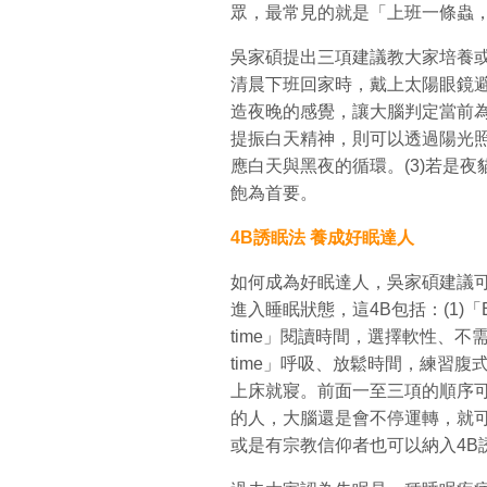
眾，最常見的就是「上班一條蟲
吳家碩提出三項建議教大家培養或
清晨下班回家時，戴上太陽眼鏡
造夜晚的感覺，讓大腦判定當前為
提振白天精神，則可以透過陽光
應白天與黑夜的循環。(3)若是
飽為首要。
4B誘眠法 養成好眠達人
如何成為好眠達人，吳家碩建議可
進入睡眠狀態，這4B包括：(1)「Ba
time」閱讀時間，選擇軟性、不需
time」呼吸、放鬆時間，練習腹式呼
上床就寢。前面一至三項的順序
的人，大腦還是會不停運轉，就
或是有宗教信仰者也可以納入4B