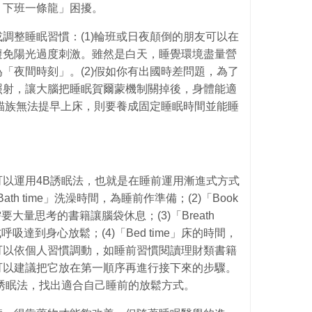
，下班一條龍」困擾。
調整睡眠習慣：(1)輪班或日夜顛倒的朋友可以在
避免陽光過度刺激。雖然是白天，睡覺環境盡量營
「夜間時刻」。(2)假如你有出國時差問題，為了
照射，讓大腦把睡眠賀爾蒙機制關掉後，身體能適
夜貓族無法提早上床，則要養成固定睡眠時間並能睡
以運用4B誘眠法，也就是在睡前運用漸進式方式
th time」洗澡時間，為睡前作準備；(2)「Book
要大量思考的書籍讓腦袋休息；(3)「Breath
吸達到身心放鬆；(4)「Bed time」床的時間，
可以依個人習慣調動，如睡前習慣閱讀理財類書籍
可以建議把它放在第一順序再進行接下來的步驟。
誘眠法，找出適合自己睡前的放鬆方式。