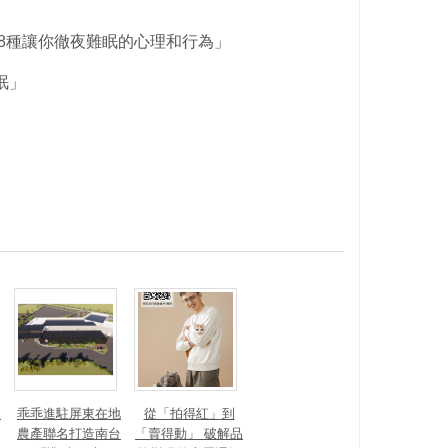
8種讓你徹夜難眠的心理和行為」
眠」
？
乖乖進駐屏東在地
從「拍得紅」到
農產聯名打造南台
「賣得動」 破解品