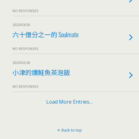
NO RESPONSES
2023/03/20
六十億分之一的 Soulmate
NO RESPONSES
2023/02/28
小津的燻鮭魚茶泡飯
NO RESPONSES
Load More Entries…
Back to top