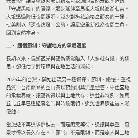
光害條件讓夏季銀河成為穩定可觀測的自然景觀。這份
「守護黑暗」的實踐，逐步延伸至馬祖大坵與澎湖七美。
大坵透過降低夜間照明，減少對梅花鹿棲息節奏的干擾；
七美則以「深夜熄燈」公約，讓星空重新成為夜間主角，
回到自然本身。
二、 緩慢節制：守護地方的承載溫度
長期以來，偏鄉觀光與藝術祭常陷入「人多就有錢」的迷
思，卻低估了對環境與在地生活的消耗。
2026年的台灣，開始出現另一種選擇，節制、緩慢、重視
品質。台南龍崎的空山祭以預約制與流量控管，守住堊地
的承載界線，讓藝術得以與土地共存。這並非特例，如馬
丘比丘早已透過實名制與時段限額，避免世界遺產被人潮
侵蝕。
當旅遊不再追求擠進去，而是願意等待、退讓與尊重，風
景才得以長久存在。「節制」不是限制，而是旅人與土地