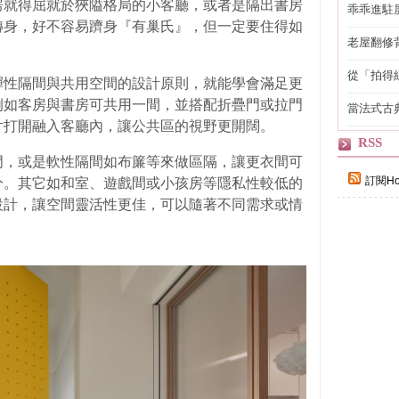
房就得屈就於狹隘格局的小客廳，或者是隔出書房
乖乖進駐
轉身，好不容易躋身『有巢氏』，但一定要住得如
老屋翻修
得見的精
從「拍得
彈性隔間與共用空間的設計原則，就能學會滿足更
輯
例如客房與書房可共用一間，並搭配折疊門或拉門
當法式古
自己
片打開融入客廳內，讓公共區的視野更開闊。
RSS
門，或是軟性隔間如布簾等來做區隔，讓更衣間可
訂閱Ho
分。其它如和室、遊戲間或小孩房等隱私性較低的
設計，讓空間靈活性更佳，可以隨著不同需求或情