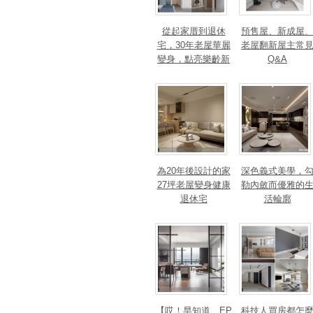
從起家厝到退休
預售屋、新成屋
宅，30年老屋華麗
老屋翻新屋主常
變身，點亮樂齡新
Q&A
篇章！斬獲美、
法、英指標設計大
獎！
為20年後設計的家
深色義式美學，
27坪老屋變身健康
勒內斂而優雅的
退休宅
活輪廓
【哎！早知道…EP
科技人買房都怎