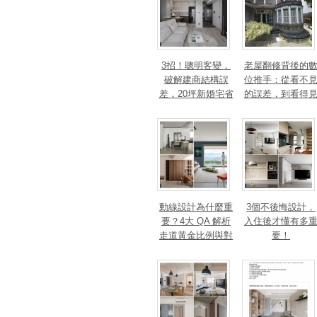
3招！聰明客變，
老屋翻修背後的
破解建商結構誤
位推手：從看不
差，20坪新婚宅省
的誤差，到看得
下「二工」的冤枉
的精準改造
錢
動線設計為什麼重
3個不後悔設計，
要？4大 QA 解析
入住後才懂有多
走道黃金比例與對
要！
身心靈的影響