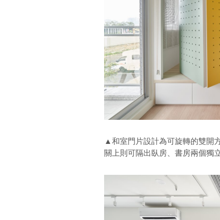
▲和室門片設計為可旋轉的雙開
關上則可隔出臥房、書房兩個獨