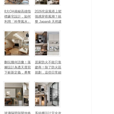
、
8大QA揭秘高雄指
2026侘寂風搭上鬆
見
標豪宅設計，如何
弛感穿搭風潮？統
利用「科學風水」
整 Japandi 天然建
打造聚氣招財的能
材、配色法則，還
量磁場？
有風靡全球的軟裝
家具推薦
勾
翻玩幾何語彙！落
居家防火不能只靠
生
腳設計為透天厝寫
建商！除了防火區
下嶄新定義，勇奪
規劃，這些日常細
2025 美國 IDA、TI
節你做到了嗎？
TAN 國際大獎
麼
玻璃隔間與開放格
系統櫃設計完全攻