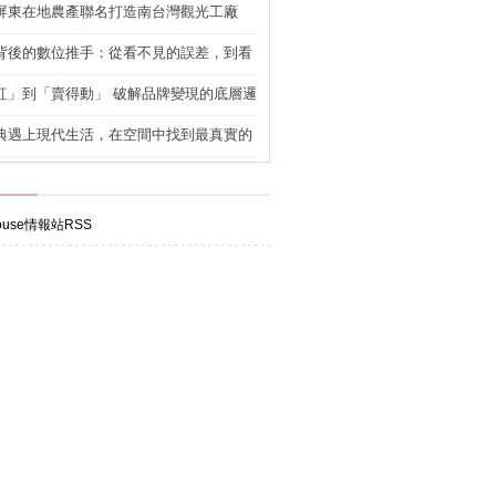
屏東在地農產聯名打造南台灣觀光工廠
背後的數位推手：從看不見的誤差，到看
準改造
紅」到「賣得動」 破解品牌變現的底層邏
典遇上現代生活，在空間中找到最真實的
use情報站RSS