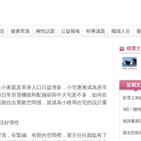
活
健康常識
兩性話題
公益報報
時事議題
職場人生
精選文
近期文
上小家庭及單身人口日益增多，小宅逐漸成為房市
但日常所需機能和配備卻與中大宅差不多，如何在
彩雲之南
還能住出寬敞空間感，就成為小格局住宅的設計重
3招！聰
省下「二
就諦書屋
活好彈性
陽光烈焰
窘境，在緊繃、有限的空間裡，屋主往往面臨有了