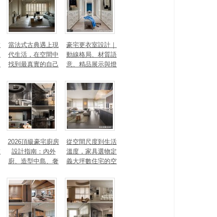
數
當法式古典遇上現
豪宅更衣室設計｜
見
代生活，在空間中
動線格局、材質語
見
找到最真實的自己
意、精品展示與燈
光智能4 大關鍵，
打造高訂生活儀式
感
2026頂級豪宅廚房
從空間尺度到生活
重
設計指南：內外
溫度，家具選物定
廚、造型中島、奢
義大坪數住宅的空
石塗料、AI智能，
間性格
讓廚房從空間配角
變主角！