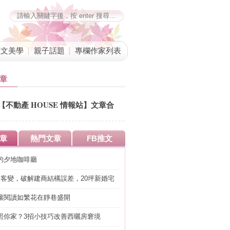
藝文美學
親子話題
專欄作家列表
章
【不動產 HOUSE 情報站】文章合
併公告
章
熱門文章
FB推文
的夕地咖啡廳
明客變，破解建商結構誤差，20坪新婚宅
工」的冤枉錢
讓閱讀如繁花在靜巷盛開
照你家？3招小技巧改善西曬房窘境