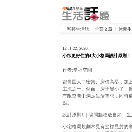
智邦生活館
全部文章
休閒生
12 月 22, 2020
小卻更好住的4大小格局設計原則！
作者:幸福空間
都會區人口密集、房價高昂，加
主流之一。然而，房子變小了，
有限空間中滿足生活需求，同時
點。
設計原則1｜隔間牆收放自如，生
小宅格局規劃常見有捉襟見肘的