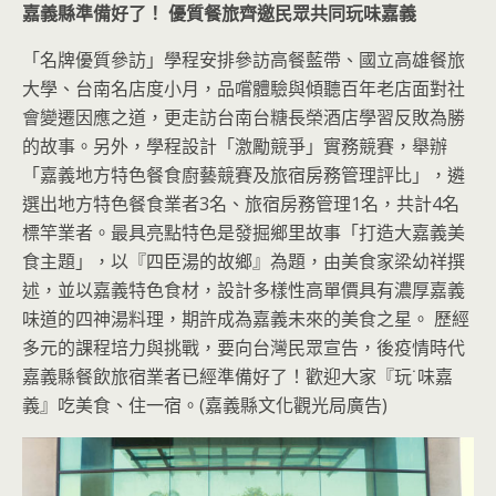
嘉義縣準備好了！
優質餐旅齊邀民眾共同玩味嘉義
「名牌優質參訪」學程安排參訪高餐藍帶、國立高雄餐旅
大學、台南名店度小月，品嚐體驗與傾聽百年老店面對社
會變遷因應之道，更走訪台南台糖長榮酒店學習反敗為勝
的故事。另外，學程設計「激勵競爭」實務競賽，舉辦
「嘉義地方特色餐食廚藝競賽及旅宿房務管理評比」，遴
選出地方特色餐食業者3名、旅宿房務管理1名，共計4名
標竿業者。最具亮點特色是發掘鄉里故事「打造大嘉義美
食主題」，以『四臣湯的故鄉』為題，由美食家梁幼祥撰
述，並以嘉義特色食材，設計多樣性高單價具有濃厚嘉義
味道的四神湯料理，期許成為嘉義未來的美食之星。 歷經
多元的課程培力與挑戰，要向台灣民眾宣告，後疫情時代
嘉義縣餐飲旅宿業者已經準備好了！歡迎大家『玩˙味嘉
義』吃美食、住一宿。(嘉義縣文化觀光局廣告)