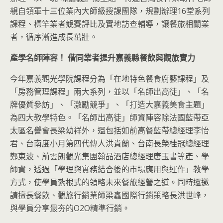
親自領軍十三位業內大師級授課團隊，規劃辦理16堂系列
課程、標竿業者競賽評比及實地訪查輔導，讓餐旅相關業
者，循序漸進成長茁壯。
產學名師陣容！
偕同業者提升嘉義縣餐飲與觀旅實力
今年嘉義觀光學院課程分為「在地特色餐食廚藝課程」及
「房務管理課程」兩大系列，並以「名師出高徒」、「名
牌優質參訪」、「激勵競爭」、「打造大嘉義美食主題」
為四大教學特色。「名師出高徒」師資陣容除法國藍帶亞
太區名譽會長梁幼祥外，還包括如前高餐藍帶總經理李怡
君、台南度小月第四代傳人洪貴蘭、台南長榮桂冠總經理
鄭東波、前雲朗觀光集團翰品酒店總經理唐玉書等產、學
師資，透過「學理與實務結合後的市場應用與運作」教學
方式，使學員紮根式的領略未來餐旅經營之道。同時還邀
請擅長餐飲、觀旅行銷業師梁鑫國際行銷策略長洪世峰，
與學員分享最夯的O2O精準行銷。