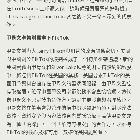
收盤價計算，一個月時間增值44.4%，這是繼4月10日川普
在Truth Social上呼籲大家「這時候是買股票的好時機」
(This is a great time to buy!)之後，又一令人深刻的代表
作。
甲骨文率美財團拿下TikTok
甲骨文創辦人Larry Ellison與川普的政治關係密切，美國
與中國關於TikTok的談判達成了一個初步框架協議，新的
美國實體由甲骨文和Silver Lake領導的財團持股約80%股
份，將控制TikTok在美國的業務，美國要求TikTok的美
國用戶資料會儲存在甲骨文的雲端伺服器，由甲骨文監控
存取權限，確保中國母公司字節跳動不會直接接觸。這代
表甲骨文不只是技術合作方，還是主要股東與治理核心。
甲骨文將在董事會與管理結構中扮演關鍵角色，對演算法
審核、資料安全與內容稽核有實質話語權。這使甲骨文成
為一種「橋樑」，一個「華府可接受」的合作方，既維持
TikTok的核心技術可用，又確保美國能監督。