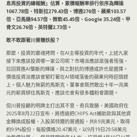
息再投資的總報酬」估算，累積報酬率排行依序為輝達
1067.78
倍、特斯拉279.43
倍、博通276
倍、蘋果103.57
倍、亞馬遜94.57
倍、微軟45.45
倍、Google 35.24
倍、甲
骨文26.76
倍、英特爾2.73
倍。
敢不敢跟著川普賺妖股？
那麼，投資的靈魂拷問，在AI主導投資的年代，上述九家
接下來應該投資哪一家公司呢？市場派應該是強者恆強，
拉回買進AI壟斷的輝達，與之對抗的博通或許也是選擇。
價值投資派應該會緊盯著在AI領域落後的蘋果何時迎頭趕
上。個人魅力無窮的馬斯克，董事會既然敢出十年一兆美
元的薪資綁住馬斯克，應該也會有很多鐵粉會跟隨。
但川普投顧的明牌主打出其不意、奇兵致勝，美國政府在
2025年8月22日宣布，將透過把CHIPS Act補助款與其他資
金轉換成股權，入股英特爾的普通股，共8.9兆美元，取得
約9.9%股份，每股價格20.47美元，以9月19日29.58美元