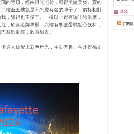
玻璃的穹頂，經由燈光照射，顯得美輪美奐。賣的
自己
，二樓至五樓就是不怎麼有名的牌子了，價格相對
RSS
的我，覺得也不便宜。一樓以上都有咖啡館供應，
訂閱國
人往，欣賞名牌專櫃。六樓有餐廳蛋糕點心飲料，
到巴黎歌劇院，欣賞街景。
，卡通人物配上彩色燈光，生動有趣。在此祝福文