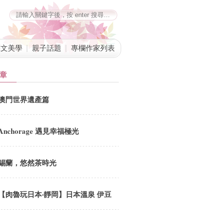
藝文美學
親子話題
專欄作家列表
章
澳門世界遺產篇
Anchorage 遇見幸福極光
錫蘭，悠然茶時光
【肉魯玩日本‧靜岡】日本溫泉 伊豆
富士．山城溫泉會館 採用新鮮在地