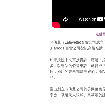
老佛爺
老佛爺（Lafayette)百貨公
(Harrods)百貨公司都以高級
如果按照中文直接音譯，應是「
多，以粵語的發音來譯，就變成
后，她用的東西都是最好的，所
品。
當出創立老佛爺公司的是兩位表兄
宗旨，吸引衆人眼球。其華麗的