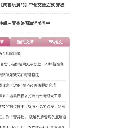
食材 豐富多元的懷石宴席料理
【肉魯玩澳門】中葡交匯之旅 穿梭
時空隧道 徜徉歐陸異國風情 來趟馬
卡龍繽紛之旅吧
沖繩～置身悠閒海洋美景中
章
熱門文章
FB推文
的夕地咖啡廳
明客變，破解建商結構誤差，20坪新婚宅
工」的冤枉錢
讓閱讀如繁花在靜巷盛開
照你家？3招小技巧改善西曬房窘境
屏東在地農產聯名打造南台灣觀光工廠
背後的數位推手：從看不見的誤差，到看
準改造
紅」到「賣得動」 破解品牌變現的底層邏
典遇上現代生活，在空間中找到最真實的