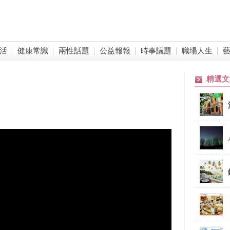
活
健康常識
兩性話題
公益報報
時事議題
職場人生
精選文