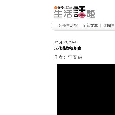
智邦生活館
全部文章
休閒生
12 月 23, 2024
老佛爺聖誕櫥窗
作者： 李 安 納