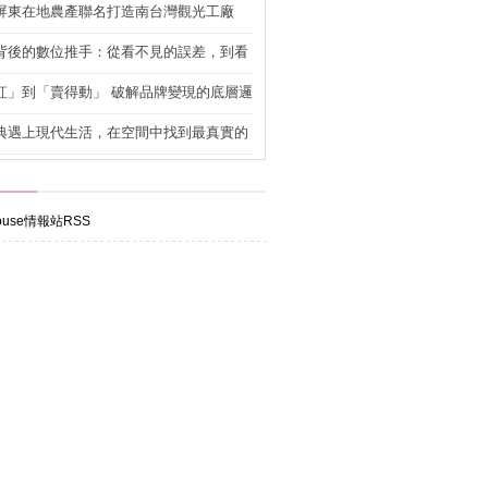
屏東在地農產聯名打造南台灣觀光工廠
背後的數位推手：從看不見的誤差，到看
準改造
紅」到「賣得動」 破解品牌變現的底層邏
典遇上現代生活，在空間中找到最真實的
use情報站RSS