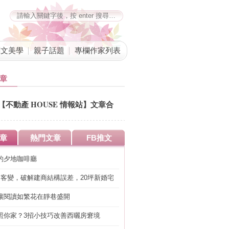
藝文美學
親子話題
專欄作家列表
章
【不動產 HOUSE 情報站】文章合
併公告
章
熱門文章
FB推文
的夕地咖啡廳
明客變，破解建商結構誤差，20坪新婚宅
工」的冤枉錢
讓閱讀如繁花在靜巷盛開
照你家？3招小技巧改善西曬房窘境