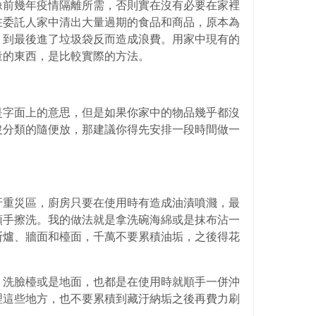
像前幾年疫情隔離所需，否則實在沒有必要在家裡
在委託人家中清出大量過期的食品和商品，原本為
，到最後進了垃圾袋反而造成浪費。用家中現有的
量的東西，是比較實際的方法。
是字面上的意思，但是如果你家中的物品幾乎都沒
沒分類的隨便放，那建議你得先安排一段時間做一
汙重災區，廚房只要在使用時有造成油漬噴濺，最
順手擦洗。我的做法就是拿洗碗海綿或是抹布沾一
斯爐、牆面和檯面，千萬不要累積油垢，之後得花
、洗臉檯或是地面，也都是在使用時就順手一併沖
理這些地方，也不要累積到藏汙納垢之後再費力刷