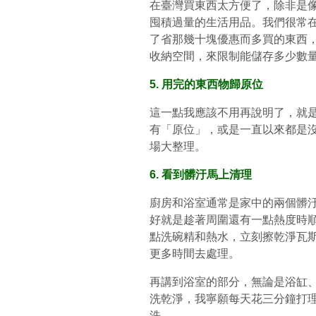
在臺灣買東西太方便了，除非是
囤積過量的生活用品。我們很常
了省那幾十塊優惠而多買的東西
收納空間，來限制能儲存多少數
5. 用完的東西物歸原位
這一點我應該不用再說明了，就
有「原位」，或是一直以來都是
場大整理。
6. 看到髒汙馬上清理
廚房和浴室通常是家中的兩個髒
好就是趁著周圍還有一點熱度時
點洗碗精和熱水，立刻擦乾淨瓦
更多時間去處理。
再講到浴室的部分，無論是浴缸
洗乾淨，我寧願每天花三分鐘打
洗。