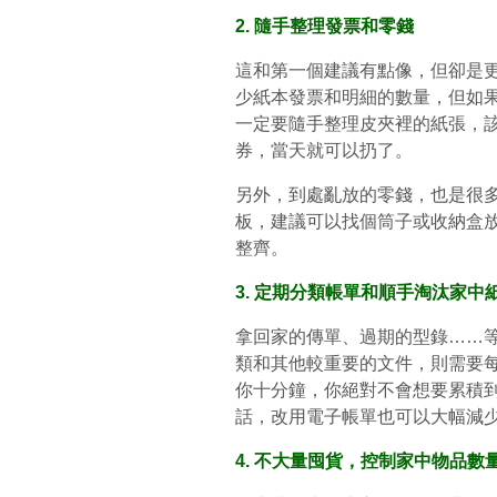
2. 隨手整理發票和零錢
這和第一個建議有點像，但卻是
少紙本發票和明細的數量，但如
一定要隨手整理皮夾裡的紙張，
券，當天就可以扔了。
另外，到處亂放的零錢，也是很
板，建議可以找個筒子或收納盒
整齊。
3. 定期分類帳單和順手淘汰家中
拿回家的傳單、過期的型錄……
類和其他較重要的文件，則需要
你十分鐘，你絕對不會想要累積
話，改用電子帳單也可以大幅減
4. 不大量囤貨，控制家中物品數