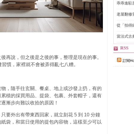
乖乖進駐
老屋翻修
得見的精
從「拍得
輯
當法式古
自己
RSS
之後再說，但之後是之後的事，整理是現在的事。
訂閱Ho
鍵習慣，家裡就不會被弄得亂七八糟。
衣
物，隨手往玄關、餐桌、地上或沙發上扔，有的
日累積的採買用品、提袋、包裹、外套帽子，還有
家逐漸步向難以收拾的原因！
只要外出有帶東西回家，就立刻花 5 到 10 分鐘
的紙袋，和當日使用的提包內容物，這樣至少可以