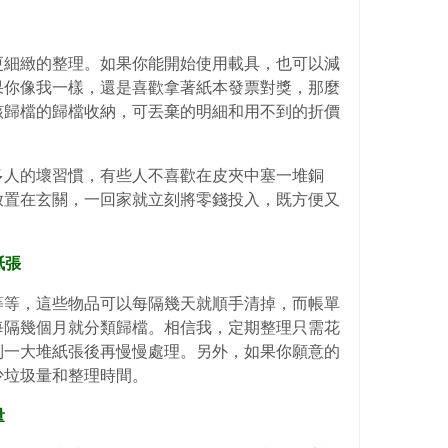
更細緻的整理。如果你能開始使用載具，也可以減
果你像我一樣，還是喜歡拿著紙本發票對獎，那麼
該歸檔的歸檔收納，可丟棄的明細和用不到的折價
多人的壞習慣，有些人不喜歡在皮夾中塞一堆銅
放置在玄關，一回家就立刻將零錢投入，既方便又
紙張
等等，這些物品可以每隔幾天就順手清掉，而帳單
每隔幾個月就分類歸檔。相信我，定期整理只需花
到一大堆紙張後再慢慢處理。另外，如果你願意的
少垃圾量和整理時間。
量