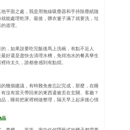
其他平面之處，我是用無線吸塵器和手持除塵紙隨
時就能處理乾淨。最後，髒衣簍子滿了就要洗，垃
樣的道理。
看的，如果說要吃完飯後馬上洗碗，有點不近人
是最好還是盡快去清理水槽，免得泡水的餐具孳生
房裡待太久，誰都會感到有點煩。
面的幾個建議，有時難免會忘記完成，那麼，在睡
，有沒有當天帶回來的東西還被丟在玄關、客廳？
物品，睡前把家裡稍做整理，隔天早上起床後心情
物品
室、書櫃……等等，家中任何隱蔽式的櫃子都需要