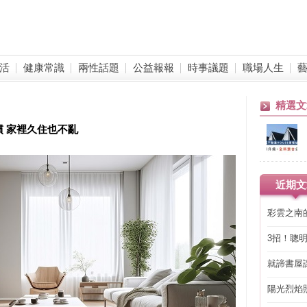
活
健康常識
兩性話題
公益報報
時事議題
職場人生
精選文
慣 家裡久住也不亂
近期文
彩雲之南
3招！聰
省下「二
就諦書屋
陽光烈焰