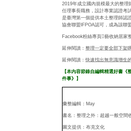
2019年成立國內規模最大的整理
任理事長職務，設計專業認證考
是臺灣第一個提供本土整理師認證
協會聯盟IFPOA認可，成為該
Facebook粉絲專頁藝收納居家
延伸閱讀：
整理一定要全部下架
延伸閱讀：
快速找出無意識增生
【本內容節錄自編輯精選好書《整
件事》】
彙整編輯：May
書名：整理之外：超越一般空間收
圖文提供：布克文化