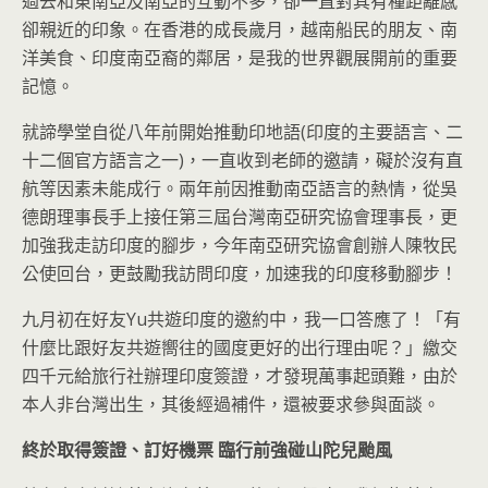
過去和東南亞及南亞的互動不多，卻一直對其有種距離感
卻親近的印象。在香港的成長歲月，越南船民的朋友、南
洋美食、印度南亞裔的鄰居，是我的世界觀展開前的重要
記憶。
就諦學堂自從八年前開始推動印地語(印度的主要語言、二
十二個官方語言之一)，一直收到老師的邀請，礙於沒有直
航等因素未能成行。兩年前因推動南亞語言的熱情，從吳
德朗理事長手上接任第三屆台灣南亞研究協會理事長，更
加強我走訪印度的腳步，今年南亞研究協會創辦人陳牧民
公使回台，更鼓勵我訪問印度，加速我的印度移動腳步！
九月初在好友Yu共遊印度的邀約中，我一口答應了！「有
什麼比跟好友共遊嚮往的國度更好的出行理由呢？」繳交
四千元給旅行社辦理印度簽證，才發現萬事起頭難，由於
本人非台灣出生，其後經過補件，還被要求參與面談。
終於取得簽證、訂好機票
臨行前強碰山陀兒颱風