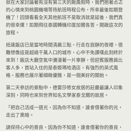
就在大家討論著有沒有第三天的颱風假時，我們抱著忐忑
的心情來到桃園機場等待航班時程公布，所幸最後如期登
機了！回頭看看全天其他航班不是取消就是延後，我們真
的很幸運！如期飛往泰國轉機印度加爾各答，開啟這次的
旅程。
抵達飯店已是當地時間清晨三點，行走在寂靜的夜裡，很
難想像這是超過千萬人口的城市，心中不免讚嘆此刻終於
來到！飯店大廳空氣中瀰漫著一片寧靜，但迎賓服務員比
客人多，首站入住的是泰姬瑪哈酒店，有強烈的英式風
格，服務也展示著細緻優雅，是一個美好的開始。
第二天參訪的景點中，德雷莎修女故居的莊嚴最讓人印象
深刻，同時也來到世界知名文學家泰戈爾的故居。
「把自己活成一道光，因為你不知道，誰會借著你的光，
走出了黑暗。
請保持心中的善良，因為你不知道，誰會借著你的善良，