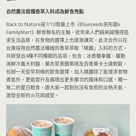
自然農法栽種香草入料成為鮮食亮點
Back to Nature是7/13限量上市《Blueseeds芙彤園x
FamilyMart》鮮食聯名的主軸，近年來人們越來越懂得追
求生活品質，在食物的選擇上也逐漸講究，此次合作以在
台東採用自然農法種植的香草萃取「精露」入料的方式，
共研發出4種不同種類的品項，包含：冰香蘭拿鐵、羅勒
海鮮冷義大利麵、薰衣草黑醋栗塔及百香果卡士達軟歐，
包辦一天從早到晚的飲食選擇，加入精露除了能增添食物
香氣外，更能提升及展現出更多層次的風味和口感，獨一
無二的夏日輕食，跟大家一起對抗沒有食慾的炎熱天氣，
激發全新的火花與感受。