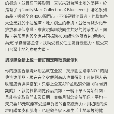
的概念，並且認同芙彤園一直以來對台灣土地的堅持，於
是有了《FamilyMart Collection X Blueseeds》聯名系列
商品，透過全台4000間門市，不僅是對消費者，也增加各
大企業對於小農經濟、地方創生的參與，並倡導減少化學
排放和環保意識，來實現與環境同生共好的純淨生活。同
時，芙彤園也與全家共同捐贈4000組洗沐隨身包(價值40
萬元)予勵馨基金會，扶助受暴女性朋友舒緩壓力、感受來
自台灣土地的療癒力量。
週期購全新上線一鍵訂閱定時取貨超便利
你的療癒香氛洗沐用品就在全家！芙彤園回購率NO.1的經
典洗沐用品，現在在全家便利商店也買得到！可依個人品
味和膚質選擇搭配，只要上全家APP並點選分類《Fami週
期購》，就能輕鬆瀏覽商品資訊，一鍵下單即開始訂閱，
且能指定取貨門市及日期，並每月幫您定時配送，平均一
天只要13元就能享受最無負擔的自然洗淨力，用植物的純
粹呵護頭皮和肌膚，也照顧全家人和生活土地環境的健