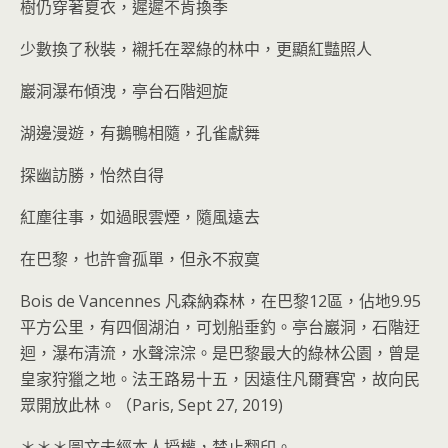
樹仍穿著夏衣，遲遲不肯換季
少數換了秋裝，襯托在翠綠的林中，更顯紅豔照人
巖洞瀑布傾洩，亭台石階迴旋
湖邊漫遊，有鵝鴨相隨，孔雀獻舞
探幽訪勝，怡然自得
紅塵往事，如過眼雲煙，隨風遠去
在巴黎，也許會孤單，但永不寂寞
Bois de Vancennes 凡森納森林，在巴黎12區，佔地9.95
平方公里，有四個湖泊，可划船垂釣。亭台巖洞，石階迂
迴，瀑布清流，水聲淙淙。是巴黎最大的綠林公園，曾是
皇家狩獵之地。法王路易十五，因遠住凡爾賽宮，故向民
眾開放此林。（Paris, Sept 27, 2019)
＊＊＊圖文未經本人授權，禁止翻印。