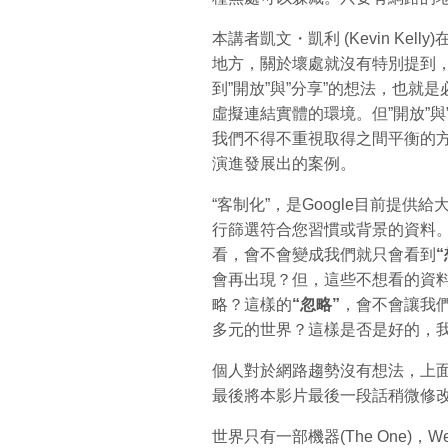
本講者凱文・凱利 (Kevin Ke
地方，關於壞處就沒有特別提到
到”開放”與”分享”的想法，也
虛擬連結實體的環境。但”開放”與
我們不得不重視取得之間平衡的方
演進發展出的案例。
“客制化”，是Google目前提
行篩選符合您習慣或背景的資料。
看，會不會變成我們就只會看到
“
會再出現？但，這些不想看的資
略？這樣的
“忽略”
，會不會讓我
多元的世界？這樣是否是好的，
個人對於網路趨勢沒有想法，上
最後將本影片最後一段話稍微修
世界只有一部機器(The One)，