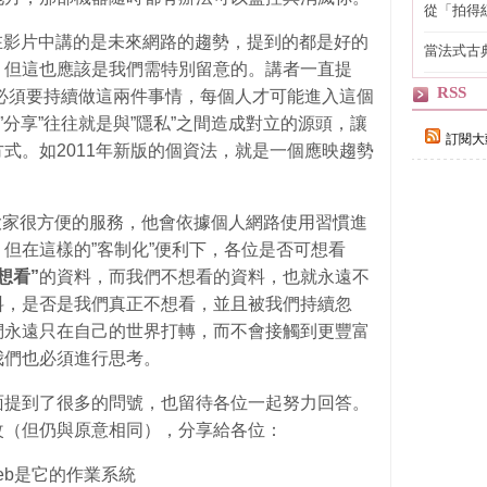
從「拍得
輯
lly)在影片中講的是未來網路的趨勢，提到的都是好的
當法式古
，但這也應該是我們需特別留意的。講者一直提
自己
RSS
就是必須要持續做這兩件事情，每個人才可能進入這個
”分享”往往就是與”隱私”之間造成對立的源頭，讓
訂閱大
式。如2011年新版的個資法，就是一個應映趨勢
供給大家很方便的服務，他會依據個人網路使用習慣進
但在這樣的”客制化”便利下，各位是否可想看
想看”
的資料，而我們不想看的資料，也就永遠不
料，是否是我們真正不想看，並且被我們持續忽
們永遠只在自己的世界打轉，而不會接觸到更豐富
我們也必須進行思考。
面提到了很多的問號，也留待各位一起努力回答。
改（但仍與原意相同），分享給各位：
Web是它的作業系統