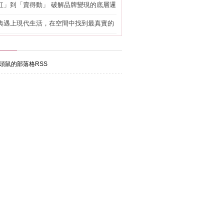
紅」到「賣得動」 破解品牌變現的底層邏
典遇上現代生活，在空間中找到最真實的
頭鼠的部落格RSS