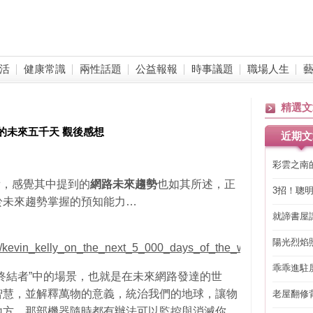
活
健康常識
兩性話題
公益報報
時事議題
職場人生
精選文
路世界的未來五千天 觀後感想
近期文
彩雲之南
看，感覺其中提到的
網路未來趨勢
也如其所述，正
3招！聰
於未來趨勢掌握的預知能力…
省下「二
就諦書屋
陽光烈焰
en/kevin_kelly_on_the_next_5_000_days_of_the_web.html
乖乖進駐
終結者”中的場景，也就是在未來網路發達的世
智慧，並解釋萬物的意義，統治我們的地球，讓物
老屋翻修
得見的精
地方，那部機器隨時都有辦法可以監控與消滅你。