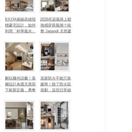
、
8大QA揭秘高雄指
2026侘寂風搭上鬆
見
標豪宅設計，如何
弛感穿搭風潮？統
利用「科學風水」
整 Japandi 天然建
打造聚氣招財的能
材、配色法則，還
量磁場？
有風靡全球的軟裝
家具推薦
勾
翻玩幾何語彙！落
居家防火不能只靠
生
腳設計為透天厝寫
建商！除了防火區
下嶄新定義，勇奪
規劃，這些日常細
2025 美國 IDA、TI
節你做到了嗎？
TAN 國際大獎