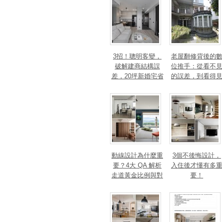
3招！聰明客變，
老屋翻修背後的
破解建商結構誤
位推手：從看不
差，20坪新婚宅省
的誤差，到看得
下「二工」的冤枉
的精準改造
錢
動線設計為什麼重
3個不後悔設計，
要？4大 QA 解析
入住後才懂有多
走道黃金比例與對
要！
身心靈的影響