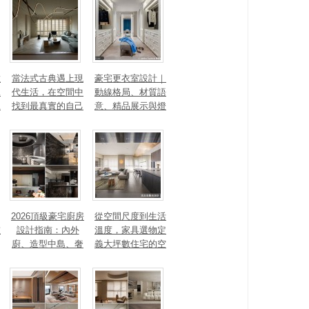
數
當法式古典遇上現
豪宅更衣室設計｜
見
代生活，在空間中
動線格局、材質語
見
找到最真實的自己
意、精品展示與燈
光智能4 大關鍵，
打造高訂生活儀式
感
2026頂級豪宅廚房
從空間尺度到生活
重
設計指南：內外
溫度，家具選物定
廚、造型中島、奢
義大坪數住宅的空
石塗料、AI智能，
間性格
讓廚房從空間配角
變主角！