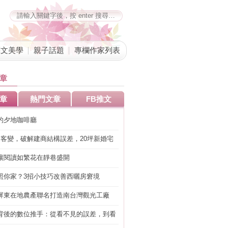
藝文美學
親子話題
專欄作家列表
章
章
熱門文章
FB推文
的夕地咖啡廳
明客變，破解建商結構誤差，20坪新婚宅
工」的冤枉錢
讓閱讀如繁花在靜巷盛開
照你家？3招小技巧改善西曬房窘境
屏東在地農產聯名打造南台灣觀光工廠
背後的數位推手：從看不見的誤差，到看
準改造