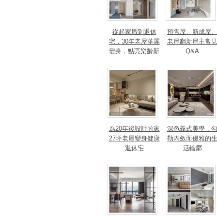
從起家厝到退休
預售屋、新成屋
宅，30年老屋華麗
老屋翻新屋主常
變身，點亮樂齡新
Q&A
篇章！斬獲美、
法、英指標設計大
獎！
為20年後設計的家
深色義式美學，
27坪老屋變身健康
勒內斂而優雅的
退休宅
活輪廓