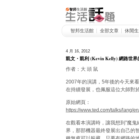
智邦生活館
全部文章
休閒生
4 月 16, 2012
凱文・凱利 (Kevin Kelly) 網
作者：大 頭 鼠
2007年的演講，5年後的今天來
在持續發展，也佩服這位大師對
原始網頁：
https://www.ted.com/talks/lang/
在觀看本演講時，讓我想到”魔鬼
界，那部機器最終發展出自己的
種無處可以躲藏。只要有網路的