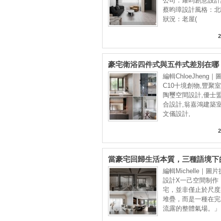
公司：耀昀創意設計
蔡昀璋設計風格：北
狀況：老屋(
2
豪宅衛浴四件式與五件式差別在哪
台、地暖系統與景觀浴缸，7 大關
編輯ChloeJheng
級居家 SPA
C10十境創物,豐聚
陶璽空間設計,優士盟
合設計,翁嘉鴻建築室
文儀設計,
2
當豪宅回歸生活本質，三種語境下
計樣貌
編輯Michelle｜圖
設計X一己空間制作
宅，並非僅止於尺度
堆疊，而是一種在完
流露的整體氣場。」