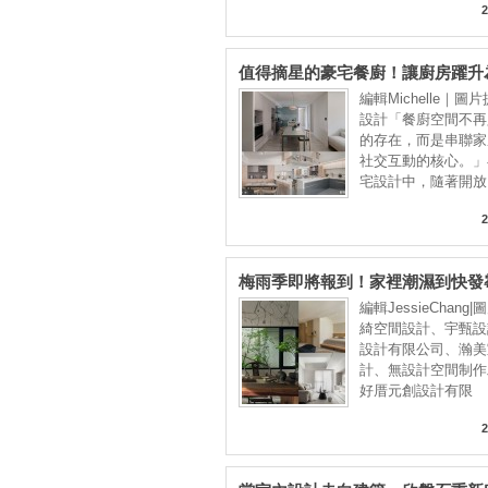
2
值得摘星的豪宅餐廚！讓廚房躍升
「社交中心」
編輯Michelle｜圖
設計「餐廚空間不再
的存在，而是串聯家
社交互動的核心。」
宅設計中，隨著開放
2
梅雨季即將報到！家裡潮濕到快發
ＱＡ教你居家防潮、除濕小妙招
編輯JessieChang
綺空間設計、宇甄設
設計有限公司、瀚美
計、無設計空間制作
好厝元創設計有限
2