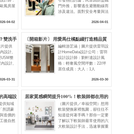
設計師：
引發熱烈討論，民眾因防盜鐵
歐風房屋
門外推，影響逃生避難動線而
涉及違法。面對安全考量與法
規
026-04-02
2026-04-01
？雙洗手
〔開箱影片〕 用愛馬仕橘點綴打造精品質
鍵打造頂
感，22 坪也能住出精品感的輕奢小宅！
｜圖片提供
編輯游芷涵｜圖片提供雷羽設
室內設計,
計HomeData設計公司：雷羽
USM整
設計設計師：劉軒達設計風
內設計,
格：輕奢風空間坪數：22/坪
居住成員：大人：1人
026-03-31
2026-03-30
的高端設
居家質感瞬間提升100%！軟裝師都在用的
六大風格升級秘訣
片提供知域
（圖片提供／幸福空間）想用
「所謂豪
軟裝變換家裡氛圍，卻往往不
與造價的
知道從何著手嗎？那你一定要
工後自然
了解以下軟裝師最常使用的六
大軟裝設計手法，迅速掌握重