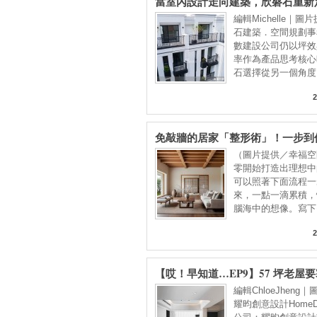
當室內設計走向建築，欣磐石重新
空間與生活
編輯Michelle｜圖
石建築．空間規劃事
數建設公司仍以坪效
率作為產品思考核心
石選擇從另一個角度
2
免敲牆的居家「整形術」！一步到
流程
（圖片提供／幸福空
零開始打造出理想中
可以照著下面流程一
來，一點一滴累積，
腦海中的想像。寫下
出
2
【哎！早知道…EP9】57 坪老屋
五房？格局砍掉重練、房間一採光
編輯ChloeJheng
排，理想格局直接到手
耀昀創意設計HomeD