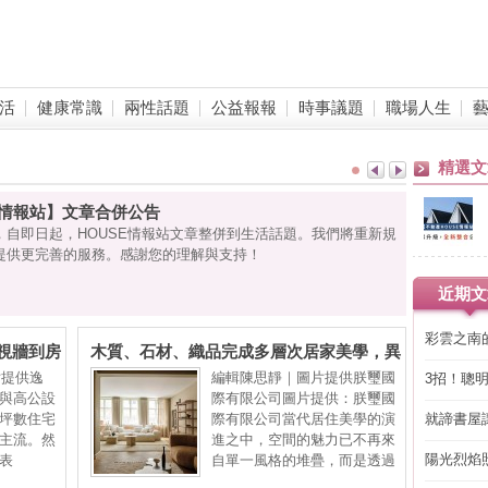
活
健康常識
兩性話題
公益報報
時事議題
職場人生
精選文
E 情報站】文章合併公告
，自即日起，HOUSE情報站文章整併到生活話題。我們將重新規
提供更完善的服務。感謝您的理解與支持！
近期文
彩雲之南
視牆到房
木質、石材、織品完成多層次居家美學，異
家瞬間變
材質混搭高質感的空間靈魂
圖片提供逸
編輯陳思靜｜圖片提供朕璽國
3招！聰
與高公設
際有限公司圖片提供：朕璽國
省下「二
坪數住宅
際有限公司當代居住美學的演
就諦書屋
主流。然
進之中，空間的魅力已不再來
陽光烈焰
表
自單一風格的堆疊，而是透過