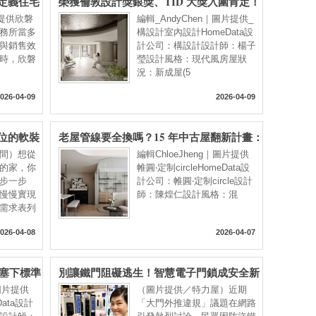
定義住宅
榮獲倫敦設計獎銀獎、TID 大獎入圍肯定！
開箱 50 坪大隱於市的醫美綠洲，構設計以
片提供欣磐
編輯_AndyChen｜圖片提供_
「風與水」打造沉靜空間
務所當多
構設計室內設計HomeData設
與銷售效
計公司：構設計設計師：楊子
時，欣磐
瑩設計風格：現代風房屋狀
況：新成屋(5
026-04-09
2026-04-09
位的軟裝
老屋管線要全換嗎？15 年中古屋翻新計畫：
從格局微調到軟裝選物，預算內擁抱理想混
間）想從
編輯ChloeJheng｜圖片提供
搭宅
的家，你
帷圓‧定制circleHomeData設
步一步
計公司：帷圓‧定制circle設計
慢慢實現
師：陳煌仁設計風格：混
需求表列
026-04-08
2026-04-07
要塞下標準
別讓鐵門阻礙逃生！智慧電子門鎖成安全新
面環型編
標配
｜圖片提供
（圖片提供／特力屋）近期
ata設計
「大門外推違規」議題在網路