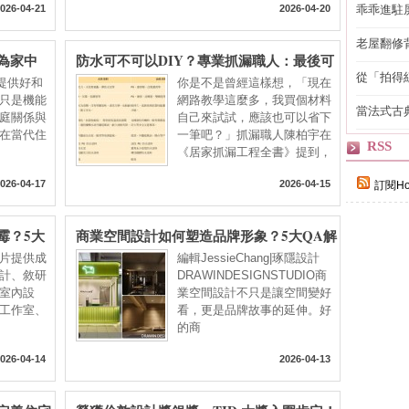
026-04-21
2026-04-20
乖乖進駐
老屋翻修
為家中
防水可不可以DIY？專業抓漏職人：最後可
得見的精
能花更多錢！
從「拍得
片提供好和
你是不是曾經這樣想，「現在
輯
只是機能
網路教學這麼多，我買個材料
當法式古
庭關係與
自己來試試，應該也可以省下
自己
在當代住
一筆吧？」抓漏職人陳柏宇在
RSS
《居家抓漏工程全書》提到，
026-04-17
2026-04-15
訂閱Ho
霉？5大
商業空間設計如何塑造品牌形象？5大QA解
析連鎖手搖、高端日料與餐酒館的空間敘事
|圖片提供成
編輯JessieChang|琢隱設計
力
計、敘研
DRAWINDESIGNSTUDIO商
室內設
業空間設計不只是讓空間變好
工作室、
看，更是品牌故事的延伸。好
的商
026-04-14
2026-04-13