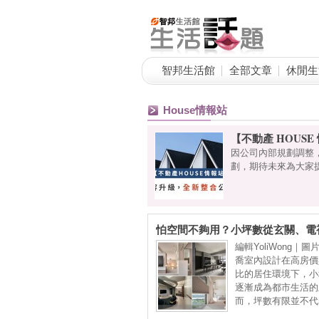
智邦生活館
全部文章
休閒生
House情報站
【不動產 HOUS
因公司內部規劃調整
劃，期待未來為大家
怕空間不夠用？小坪數從玄關、電
間收納的創意設計巧思，7大QA讓
編輯YoliWong｜
大！
喬室內設計在高房價
比的居住環境下，小
逐漸成為都市生活的
而，坪數有限並不代