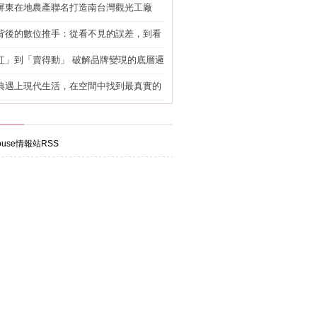
屏東在地農產聯名打造南台灣觀光工廠
背後的數位推手：從看不見的誤差，到看
準改造
紅」到「賣得動」 破解品牌變現的底層邏
典遇上現代生活，在空間中找到最真實的
use情報站RSS