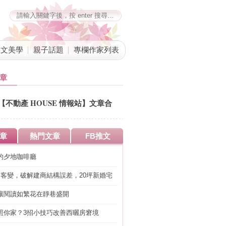
藝文美學
親子話題
專欄作家列表
章
【不動產 HOUSE 情報站】文章合
併公告
章
熱門文章
FB推文
的夕地咖啡廳
明客變，破解建商結構誤差，20坪新婚宅
工」的冤枉錢
讓閱讀如繁花在靜巷盛開
照你家？3招小技巧改善西曬房窘境