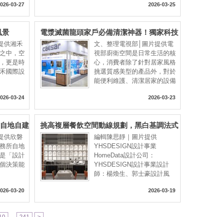
026-03-27
2026-03-25
風景
電漿滅菌龍頭家戶必備清潔神器！獨家科技
滅菌除味 廚房浴室公共空間都能應用
片提供湘禾
文、整理電視部│圖片提供電
之中，空
視部廚衛空間是日常生活的核
，更是時
心，消費者除了針對居家風格
禾國際設
挑選質感美型的產品外，對於
能便利維護、清潔居家的設備
026-03-24
2026-03-23
式自地自建
挑高複層餐飲空間動線規劃，黑白基調法式
的豪宅」
風的高端設計美學
片提供欣磐
編輯陳思靜｜圖片提供
務所自地
YHSDESIGN設計事業
是「設計
HomeData設計公司：
個決策能
YHSDESIGN設計事業設計
師：楊煥生、郭士豪設計風
格：
026-03-20
2026-03-19