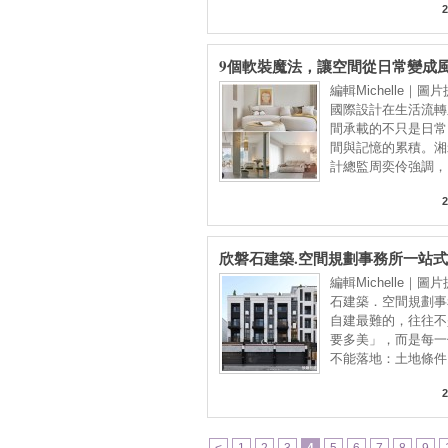
2
9個軟裝魔法，讓空間從日常變成
編輯Michelle｜圖
國際設計在生活流轉
間承載的不只是日常
間與記憶的累積。湘
計總監周奕伶強調，
2
欣磐石建築.空間規劃事務所一站
整合：從土地到入住，把「你心中
編輯Michelle｜圖
住得更安心
石建築．空間規劃事
自建最難的，往往不
要多美」，而是每一
不能落地：土地條件
2