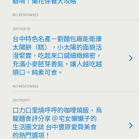
驗唷！蘭花保養大攻略
NO RESPONSES
2017/02/18
台中特色名產－劉麵包廠能衛康
太陽餅（糕），小太陽的面貌活
潑緊實，吃起來口感細緻綿密，
充滿小麥胚芽香氣，讓人越吃越
順口。純素可食。
NO RESPONSES
2017/02/17
口力口里燒呼呼的咖哩燒飯、烏
龍麵食評分享 ＠宅女懶懶子的
生活圖文誌 台中豐原愛買美食
的熱門選項！