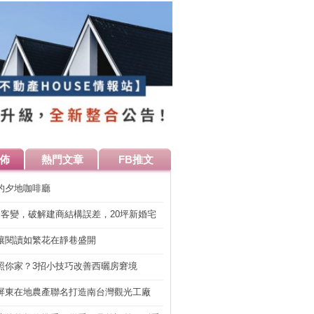
佈
熱門文章
FB推文
的夕地咖啡廳
明客變，破解建商結構誤差，20坪新婚宅
工」的冤枉錢
讓閱讀如繁花在靜巷盛開
照你家？3招小技巧改善西曬房窘境
屏東在地農產聯名打造南台灣觀光工廠