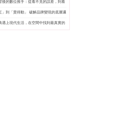
背後的數位推手：從看不見的誤差，到看
準改造
紅」到「賣得動」 破解品牌變現的底層邏
典遇上現代生活，在空間中找到最真實的