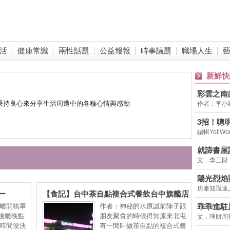
活
健康常識
兩性話題
公益報報
時事議題
職場人生
新鮮快
彩雲之南
秉持良心來分享生活周遭中的各種心情與感動
作者：李小
3招！聰
編輯Yoli
差，20
枉錢
就諦書屋
文．李三財
陽光烈焰
房產知識達
西曬房窘
ー
【食記】台中茶自點複合式餐飲台中旗艦店
 銀魂@關
@北屯蝴蝶橋&大坑 : 自己的快樂自己點?
離開執事
作者：神秘的水原誠前陣子跟
乖乖進駐
 東西尚可
環境舒適, 餐點種類多, 如果有插頭就更好
)之後離晚點
朋友聚會的時候得知原來北屯
文．理財周
台灣觀光
時間便決
了!
有一間叫做茶自點的複合式餐