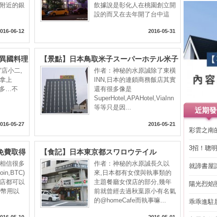
附近的銀
飲據說是彰化人在桃園創立開
設的而又在去年開了台中這
第...
016-06-12
2016-05-31
&異國料理
【景點】日本鳥取米子スーパーホテル米子
RS@西區向
站前(SUPER HOTEL YONAGO
店小二,
作者：神秘的水原誠除了東橫
味實在真功
EKIMAE)@中國地方-米子萬能町 : 溫馨舒
拿上
INN,日本的連鎖商務飯店其實
太多…不
適, 東西健康好吃又現代化的商務旅館
還有很多像是
SuperHotel,APAHotel,ViaInn
等等只是因...
近期發
016-05-27
2016-05-21
彩雲之南
3招！聰
免費取得
【食記】日本東京都スワロウテイル
省下「二
SWALLOWTAIL 執事喫茶@豐島東池袋-池
相信很多
作者：神秘的水原誠長久以
就諦書屋
OIN,
袋東口 : 環境舒適高雅, 不同與親民女僕的
in,BTC)
來,日本都有女僕與執事類的
H)?
店都可以
大小姐養成中心
主題餐廳女僕店的部分,幾年
陽光烈焰
特幣用以
前就曾經去過秋葉原小有名氣
的@homeCafe而執事嘛...
乖乖進駐
016-05-10
2016-05-01