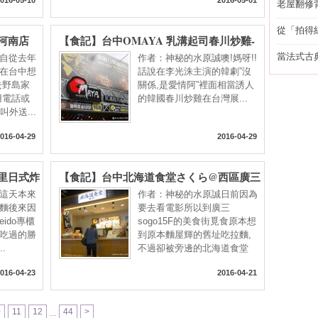
老屋翻修
得見的精
從「拍得
河南店
【食記】台中OMAYA 乳溝起司春川炒雞-
輯
日式平價大
台中崇德店@北區 : 噢媽呀還是麻藥瘋雞?
當法式古
自從去年
作者：神秘的水原誠噢!媽呀!!
價格尚可, 口味不差, 容易吃膩的李光洙愛情
自己
在台中想
話說在李光洙主演的韓劇”沒
去野島家
鍋
關係,是愛情阿”裡面相當誘人
用電話或
的韓國春川炒雞在台灣展...
外送...
016-04-29
2016-04-29
里日式炸
【食記】台中北海道食堂さくら@西區廣三
代-捷運
SOGO百貨-捷運BRT科博館 : 炸雞不錯, 飲
這天本來
作者：神秘的水原誠日前因為
屋風味,
料有誠意, 玉子燒偏甜…來自札幌的麵食品
麵後來因
要去看電影所以到廣三
ido專櫃
牌
sogo15F的美食街覓食原本想
吃過的勝
到原本麵屋輝的舊址吃拉麵,
.
不過卻被旁邊的北海道食堂
所...
016-04-23
2016-04-21
0
11
12
44
>
...