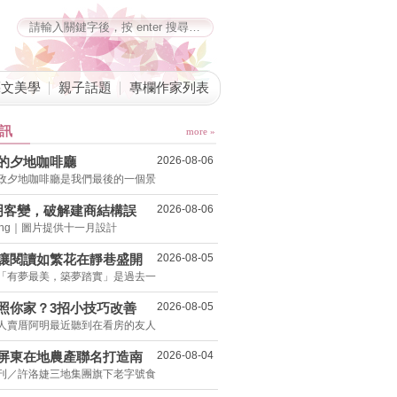
藝文美學
親子話題
專欄作家列表
訊
more »
的夕地咖啡廳
2026-08-06
政夕地咖啡廳是我們最後的一個景
明客變，破解建商結構誤
2026-08-06
Wong｜圖片提供十一月設計
坪新婚宅省下「二工」的冤
讓閱讀如繁花在靜巷盛開
2026-08-05
「有夢最美，築夢踏實」是過去一
照你家？3招小技巧改善
2026-08-05
人賣厝阿明最近聽到在看房的友人
境
屏東在地農產聯名打造南
2026-08-04
刊／許洛婕三地集團旗下老字號食
工廠