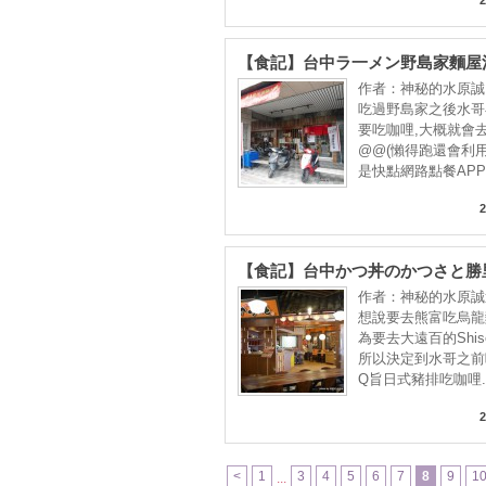
【食記】台中ラ一メン野島家麵屋
@@西屯逢甲夜市 : 翔拉麵降臨, 
作者：神秘的水原誠
份量, 高CP值吃起來更過癮!
吃過野島家之後水哥
要吃咖哩,大概就會
@@(懶得跑還會利
是快點網路點餐APP叫
2
【食記】台中かつ丼のかつさと勝
豬排＠西屯TOPCITY大遠百大食
作者：神秘的水原誠
BRT新光遠百 : 來自愛知縣的名古
想說要去熊富吃烏龍
有越級打怪的本錢?
為要去大遠百的Shise
所以決定到水哥之前
Q旨日式豬排吃咖哩..
2
<
1
3
4
5
6
7
8
9
1
...