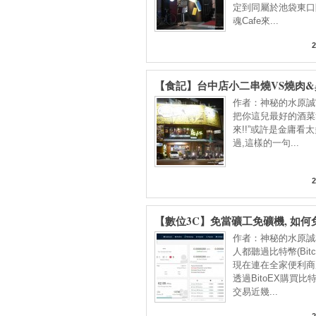
定到同屬於池袋東口
魂Cafe來...
2
【食記】台中店小二串燒VS燒肉
(忠明店) BBQ&CUISINE&BEE
作者：神秘的水原誠“
上市場&開原橋 : 大隱隱於市, 口
把你這兒最好的酒菜
夫, 晚餐時段也能心滿意足!!
來!!”或許是金庸看
過,這樣的一句...
2
【數位3C】免當礦工免礦機, 如何
比特幣(BITCOIN, BTC), 萊特幣
作者：神秘的水原誠
(LITECOIN, LTC), 狗幣(DOGEC
人都聽過比特幣(Bitco
DOGE)與以太坊(ETHEREUM, ET
現在連在全家便利商
透過BitoEX購買比
交易近幾...
2