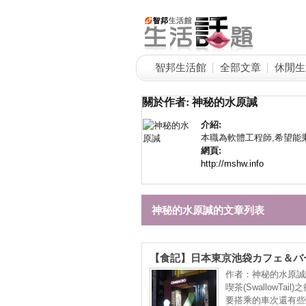
智邦生活館
全部文章
休閒生
關於作者: 神秘的水原諴
介紹:
本職為軟體工程師,希望能
網頁:
http://mshw.info
神秘的水原諴的文章列表
【食記】日本東京池袋カフェ＆バ
CHARACRO(キャラクロ) FEAT.
作者：神秘的水原誠
東地方-豊島區東池袋 : 價格平實,
喫茶(SwallowTail
的主題咖啡小酒館
要搭乘的車次還有些