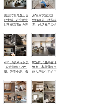
數
當法式古典遇上現
豪宅更衣室設計｜
見
代生活，在空間中
動線格局、材質語
見
找到最真實的自己
意、精品展示與燈
光智能4 大關鍵，
打造高訂生活儀式
感
2026頂級豪宅廚房
從空間尺度到生活
重
設計指南：內外
溫度，家具選物定
廚、造型中島、奢
義大坪數住宅的空
石塗料、AI智能，
間性格
讓廚房從空間配角
變主角！