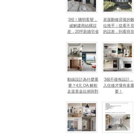
3招！聰明客變，
老屋翻修背後的
破解建商結構誤
位推手：從看不
差，20坪新婚宅省
的誤差，到看得
下「二工」的冤枉
的精準改造
錢
動線設計為什麼重
3個不後悔設計，
要？4大 QA 解析
入住後才懂有多
走道黃金比例與對
要！
身心靈的影響