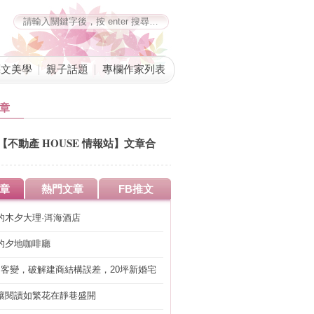
藝文美學
親子話題
專欄作家列表
章
【不動產 HOUSE 情報站】文章合
併公告
章
熱門文章
FB推文
的木夕大理·洱海酒店
的夕地咖啡廳
明客變，破解建商結構誤差，20坪新婚宅
工」的冤枉錢
讓閱讀如繁花在靜巷盛開