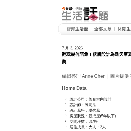
智邦生活館
全部文章
休閒生
7 月 3, 2026
翻玩幾何語彙！落腳設計為透天厝寫下嶄
獎
編輯整理 Anne Chen｜圖片提
Home Data
設計公司：落腳室內設計
設計師：陳明法
設計風格：現代風
房屋狀況：新成屋(5年以下)
空間坪數：31/坪
居住成員：大人：2人