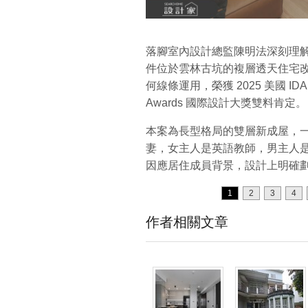
落腳室內設計總監陳明法深刻理
件位於雲林古坑的複層透天住宅
何線條運用，榮獲 2025 美國 IDA Inter
Awards 國際設計大獎雙料肯定。
本案為長型格局的雙層新成屋，
妻，女主人是英語教師，男主人
因應居住成員背景，設計上明確
1
2
3
4
作者相關文章