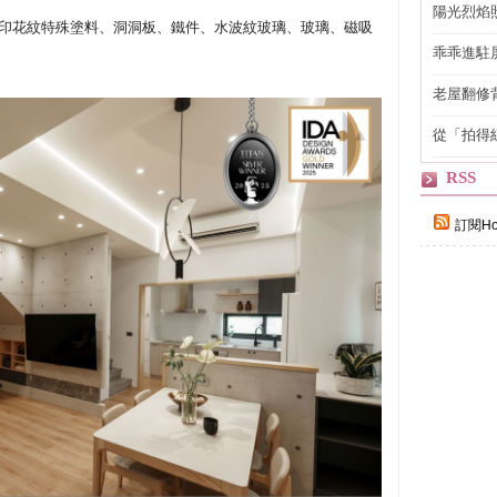
陽光烈焰
印花紋特殊塗料、洞洞板、鐵件、水波紋玻璃、玻璃、磁吸
乖乖進駐
老屋翻修
得見的精
從「拍得
輯
RSS
訂閱Ho