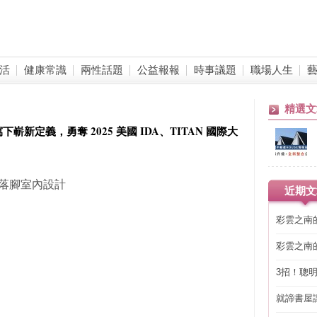
活
健康常識
兩性話題
公益報報
時事議題
職場人生
精選文
新定義，勇奪 2025 美國 IDA、TITAN 國際大
供 落腳室內設計
近期文
彩雲之南
彩雲之南
3招！聰
省下「二
就諦書屋