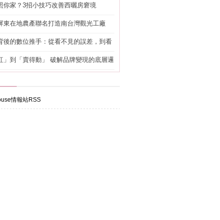
照你家？3招小技巧改善西曬房窘境
屏東在地農產聯名打造南台灣觀光工廠
背後的數位推手：從看不見的誤差，到看
準改造
紅」到「賣得動」 破解品牌變現的底層邏
use情報站RSS