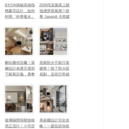
、
8大QA揭秘高雄指
2026侘寂風搭上鬆
見
標豪宅設計，如何
弛感穿搭風潮？統
利用「科學風水」
整 Japandi 天然建
打造聚氣招財的能
材、配色法則，還
量磁場？
有風靡全球的軟裝
家具推薦
勾
翻玩幾何語彙！落
居家防火不能只靠
生
腳設計為透天厝寫
建商！除了防火區
下嶄新定義，勇奪
規劃，這些日常細
2025 美國 IDA、TI
節你做到了嗎？
TAN 國際大獎
麼
玻璃隔間與開放格
系統櫃設計完全攻
頭
局正流行！小宅空
略！一篇告訴你收