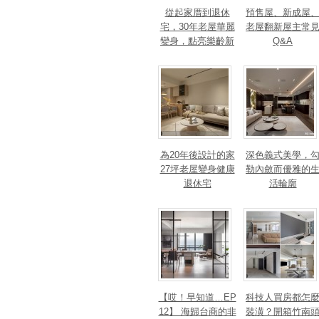
從起家厝到退休
預售屋、新成屋
宅，30年老屋華麗
老屋翻新屋主常
變身，點亮樂齡新
Q&A
篇章！斬獲美、
法、英指標設計大
獎！
為20年後設計的家
深色義式美學，
27坪老屋變身健康
勒內斂而優雅的
退休宅
活輪廓
【哎！早知道…EP
科技人買房都怎
12】 海歸台商的非
裝潢？開箱竹南