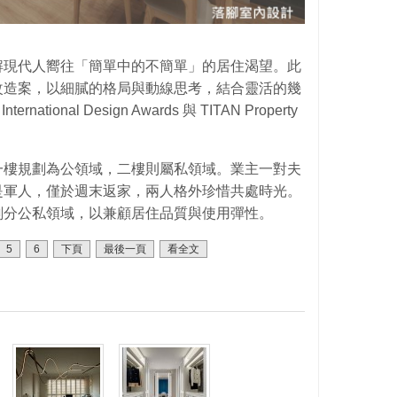
解現代人嚮往「簡單中的不簡單」的居住渴望。此
改造案，以細膩的格局與動線思考，結合靈活的幾
national Design Awards 與 TITAN Property
一樓規劃為公領域，二樓則屬私領域。業主一對夫
是軍人，僅於週末返家，兩人格外珍惜共處時光。
劃分公私領域，以兼顧居住品質與使用彈性。
5
6
下頁
最後一頁
看全文