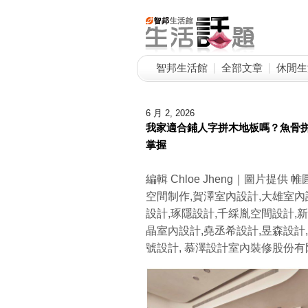
智邦生活館
全部文章
休閒生
6 月 2, 2026
我家適合鋪人字拼木地板嗎？魚骨
掌握
編輯 Chloe Jheng｜圖片提供
空間制作,賀澤室內設計,大雄室內
設計,琢隱設計,千綵胤空間設計,
晶室內設計,堯丞希設計,昱森設計
號設計, 慕澤設計室內裝修股份有