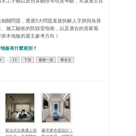
驗木工手藝以及預算翻倍等現實考驗，常讓屋主在
板相關問題，透過5大問題直接拆解人字拼與魚骨
算、施工驗收的防踩雷指南，以及適合的居家風
字拼木地板的屋主參考方向！
拼地板有什麼差別？
...
5
13
下頁
最後一頁
看全文
數
當法式古典遇上現
豪宅更衣室設計｜