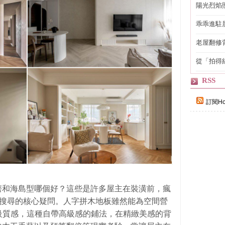
陽光烈焰
乖乖進駐
老屋翻修
得見的精
從「拍得
輯
RSS
訂閱Ho
磨和海島型哪個好？這些是許多屋主在裝潢前，瘋
Google 搜尋的核心疑問。人字拼木地板雖然能為空間營
風的高級質感，這種自帶高級感的鋪法，在精緻美感的背