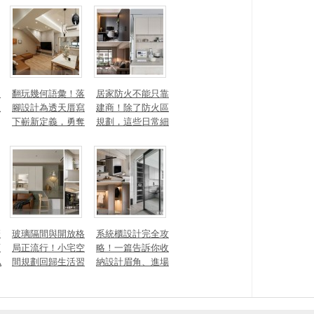
量磁場？
有風靡全球的軟裝
家具推薦
勾
翻玩幾何語彙！落
居家防火不能只靠
生
腳設計為透天厝寫
建商！除了防火區
下嶄新定義，勇奪
規劃，這些日常細
2025 美國 IDA、TI
節你做到了嗎？
TAN 國際大獎
麼
玻璃隔間與開放格
系統櫃設計完全攻
頭
局正流行！小宅空
略！一篇告訴你收
私
間規劃回歸生活習
納設計眉角、進場
一
慣才是關鍵
時間、木作櫃到底
差別在哪