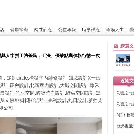
活
健康常識
兩性話題
公益報報
時事議題
職場人生
精選文
拼與人字拼工法差異，工法、優缺點與價格行情一次
 帷圓．定制circle,樺設室內裝修設計,知域設計X一己
近期文
設計,齊舍設計,北鷗室內設計,大琚空間設計,豫禾
新澄設計,竹村空間,馥築時尚設計,綺寓空間設計,黑
彩雲之南
,奧立佛X株株聯合設計,睿利設計,九日設計,參拾柒
彩雲之南
限公司
3招！聰
省下「二
就諦書屋