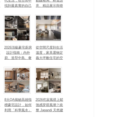
見
代生活，在空間中
動線格局、材質語
見
找到最真實的自己
意、精品展示與燈
光智能4 大關鍵，
打造高訂生活儀式
感
2026頂級豪宅廚房
從空間尺度到生活
重
設計指南：內外
溫度，家具選物定
廚、造型中島、奢
義大坪數住宅的空
石塗料、AI智能，
間性格
讓廚房從空間配角
變主角！
、
8大QA揭秘高雄指
2026侘寂風搭上鬆
見
標豪宅設計，如何
弛感穿搭風潮？統
利用「科學風水」
整 Japandi 天然建
打造聚氣招財的能
材、配色法則，還