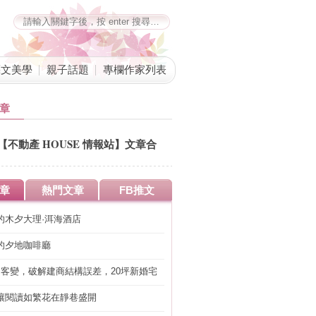
藝文美學
親子話題
專欄作家列表
章
【不動產 HOUSE 情報站】文章合
併公告
章
熱門文章
FB推文
的木夕大理·洱海酒店
的夕地咖啡廳
明客變，破解建商結構誤差，20坪新婚宅
工」的冤枉錢
讓閱讀如繁花在靜巷盛開