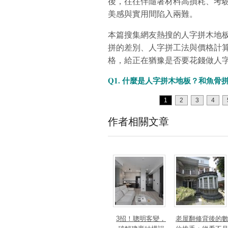
後，往往伴隨著材料高損耗、考
美感與實用間陷入兩難。
本篇搜集網友熱搜的人字拼木地
拼的差別、人字拼工法與價格計
格，給正在猶豫是否要花錢做人
Q1. 什麼是人字拼木地板？和魚骨
1
2
3
4
作者相關文章
3招！聰明客變，
老屋翻修背後的