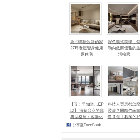
法、英指標設計大
獎！
為20年後設計的家
深色義式美學，
27坪老屋變身健康
勒內斂而優雅的
退休宅
活輪廓
【哎！早知道…EP
科技人買房都怎
12】 海歸台商的非
裝潢？開箱竹南
典型格局：客廳化
份 3 個工程師的
身面海創作空間，
宅，跨世代需求
分享至FaceBook
洄游式動線完美擁
次滿足
抱百萬窗景