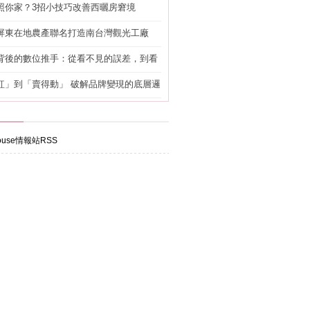
照你家？3招小技巧改善西曬房窘境
屏東在地農產聯名打造南台灣觀光工廠
背後的數位推手：從看不見的誤差，到看
準改造
紅」到「賣得動」 破解品牌變現的底層邏
use情報站RSS