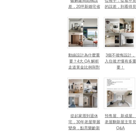
破解建商結構誤
位推手：從看不
差，20坪新婚宅省
的誤差，到看得
下「二工」的冤枉
的精準改造
錢
動線設計為什麼重
3個不後悔設計，
要？4大 QA 解析
入住後才懂有多
走道黃金比例與對
要！
身心靈的影響
從起家厝到退休
預售屋、新成屋
宅，30年老屋華麗
老屋翻新屋主常
變身，點亮樂齡新
Q&A
篇章！斬獲美、