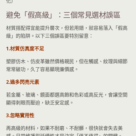
化）
避免「假高級」：三個常見選材誤區
材質搭配得宜能提升層次，但若用錯，就容易落入「假高
級」的陷阱。以下三個誤區要特別留意：
1.材質仿真度不足
塑膠仿木、仿皮革雖然價格親民，但在觸感、紋理與細節
常常破功，久了容易顯現廉價感。
2.過多閃亮元素
若金屬、玻璃、鏡面都選高飽和色彩或高反光，會讓空間
顯得刺眼而壓迫，缺乏安定感。
3.忽略實用性
再高級的材料，如果不耐磨、不耐髒，很快就會失去美
感。日常維護與延續性才是決定「值不值得」的關鍵。