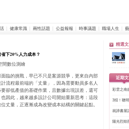
活
健康常識
兩性話題
公益報報
時事議題
職場人生
精選文
省下20%人力成本？
立方空間數位測繪
司面臨的挑戰，早已不只是案源競爭，更來自內部
近期文
設計流程最前端的「丈量」，因為需要動員多名人
彩雲之南
必要卻低產值的基礎作業，且數據出現誤差，還可
，也因此，越來越多設計公司開始重新思考：這段
3招！聰
數位丈量，正逐漸成為改變成本結構的關鍵起點。
省下「二
就諦書屋
陽光烈焰