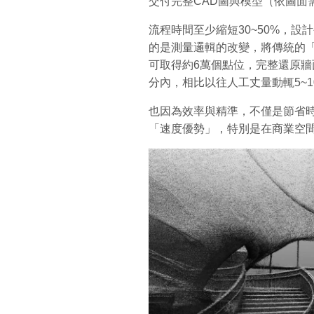
交付完整CAD圖與模型（依圖面
流程時間至少縮短30~50%，
的是測量邏輯的改變，將傳統的
可取得約6萬個點位，完整還原牆
分內，相比以往人工丈量動輒5~
也因為效率與精準，不僅是節省
「速度優勢」，特別是在商業空