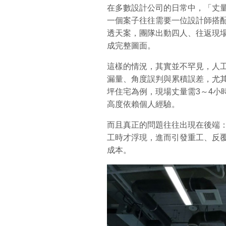
在多數設計公司的日常中，「丈
一個案子往往需要一位設計師搭配
透天案，團隊出動四人、往返現
成完整圖面。
這樣的情況，其實並不罕見，人
漏量、角度誤判與累積誤差，尤其
坪住宅為例，現場丈量需3～4小
高度依賴個人經驗。
而且真正的問題往往出現在後端
工時才浮現，進而引發重工、反
成本。