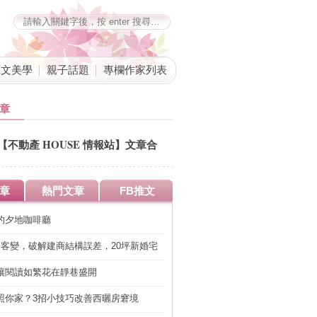
藝文美學
親子話題
專欄作家列表
章
【不動產 HOUSE 情報站】文章合
併公告
章
熱門文章
FB推文
的夕地咖啡廳
明客變，破解建商結構誤差，20坪新婚宅
工」的冤枉錢
讓閱讀如繁花在靜巷盛開
照你家？3招小技巧改善西曬房窘境