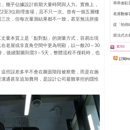
乖乖進駐
量」幾乎佔據設計前期大量時間與人力。實務上，
2至3位助理進場，且不只一次。曾有一個五層樓
老屋翻修
場三次，但每次量測結果都不一致，甚至無法拼接
得見的精
從「拍得
輯
當法式古
工丈量本質上是「點對點」的測量方式，容易出現
自己
在老屋或非直角空間中更為明顯，以一般20～30
RSS
時，後續製圖則需3～5天，整體流程不僅耗時，也
訂閱Ho
：這些誤差多半不會在圖面階段被察覺，而是在施
覆溝通甚至追加費用，是設計公司最難掌控的隱性