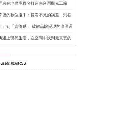
屏東在地農產聯名打造南台灣觀光工廠
背後的數位推手：從看不見的誤差，到看
準改造
紅」到「賣得動」 破解品牌變現的底層邏
典遇上現代生活，在空間中找到最真實的
use情報站RSS