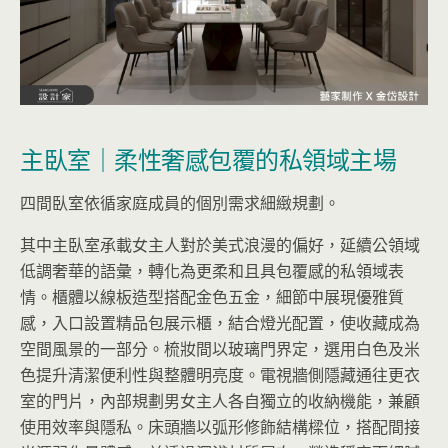
主臥室｜柔性奢感包覆的私領域主場
四間臥室依循家庭成員的個別需求細緻規劃。
其中主臥室承載女主人對於美式浪漫的偏好，延續公領域
低調奢華的語彙，轉化為更柔和且具包覆感的私領域表
情。櫃體以線板造型搭配金色五金，細節中展現優雅質
感，入口設置精品包展示櫃，結合燈光配置，使收藏成為
空間風景的一部分。梳妝間以玻璃門界定，選用白色及米
色提升清潔便利性與整體明亮度。電視牆側隱藏通往更衣
室的門片，內部規劃男女主人各自獨立的收納機能，兼顧
使用效率與隱私。床頭牆以弧形修飾結構樑位，搭配間接