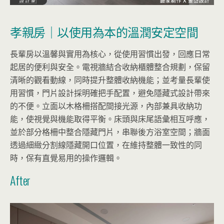
孝親房｜以使用為本的溫潤安定空間
長輩房以溫馨與實用為核心，從使用習慣出發，回應日常
起居的便利與安全。電視牆結合收納櫃體整合規劃，保留
清晰的觀看動線，同時提升整體收納機能；並考量長輩使
用習慣，門片設計採明確把手配置，避免隱藏式設計帶來
的不便。立面以木格柵搭配間接光源，內部兼具收納功
能，使視覺與機能取得平衡。床頭與床尾語彙相互呼應，
並於部分格柵中整合隱藏門片，串聯後方浴室空間；牆面
透過細緻分割線隱藏開口位置，在維持整體一致性的同
時，保有直覺易用的操作邏輯。
After