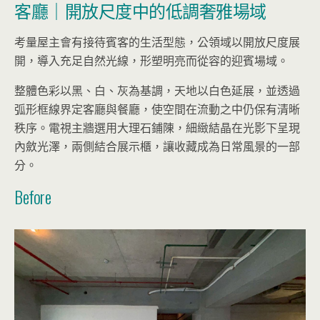
客廳｜開放尺度中的低調奢雅場域
考量屋主會有接待賓客的生活型態，公領域以開放尺度展
開，導入充足自然光線，形塑明亮而從容的迎賓場域。
整體色彩以黑、白、灰為基調，天地以白色延展，並透過
弧形框線界定客廳與餐廳，使空間在流動之中仍保有清晰
秩序。電視主牆選用大理石鋪陳，細緻結晶在光影下呈現
內斂光澤，兩側結合展示櫃，讓收藏成為日常風景的一部
分。
Before