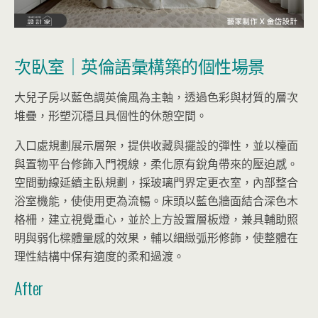
次臥室｜英倫語彙構築的個性場景
大兒子房以藍色調英倫風為主軸，透過色彩與材質的層次
堆疊，形塑沉穩且具個性的休憩空間。
入口處規劃展示層架，提供收藏與擺設的彈性，並以檯面
與置物平台修飾入門視線，柔化原有銳角帶來的壓迫感。
空間動線延續主臥規劃，採玻璃門界定更衣室，內部整合
浴室機能，使使用更為流暢。床頭以藍色牆面結合深色木
格柵，建立視覺重心，並於上方設置層板燈，兼具輔助照
明與弱化樑體量感的效果，輔以細緻弧形修飾，使整體在
理性結構中保有適度的柔和過渡。
After