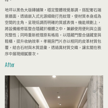
地坪以黑色大版磚鋪陳，穩定整體視覺基調，搭配奢石端
景牆面，透過嵌入式光源細緻打亮紋理，使材質本身成為
空間的主角，呈現低調而明確的質感表情。機能規劃上，
將設備維修區整合隱藏於櫃體之中，兼顧使用便利與立面
完整性；同時重新梳理原有格局，以隱藏門整合儲藏室與
鞋櫃，提升收納效率。孝親房門片亦以相同的皮革材質包
覆，結合石材與木質語彙，透過異材質交織，讓玄關在秩
序中展現細膩層次。
After