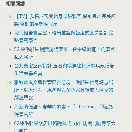
相關閱讀
【TV】預售屋客變化身頂級私宅 設計鬼才完美訂
製 醫師的夢想度假屋
現代輕奢實品屋，格局重整與飯店式套房設計完
整景觀豪宅
52 坪毛胚屋蛻變現代奢華，台中綠園道上的摩登
私人居所
台北豪宅室內設計 玉石與精選建材演繹雋永低奢
生活美學盛宴
雅致歐風交織輕奢典雅意境，毛胚屋化身詩意居
所，以大理石、水晶燈與金色家具綻放巴洛克的
靜謐華麗
海浪的低語、奢華的迴響，「The One」的極致
海景寓所
62坪毛胚屋飯店風格隱藏式收納! 開闊門廳尊享大
面風景