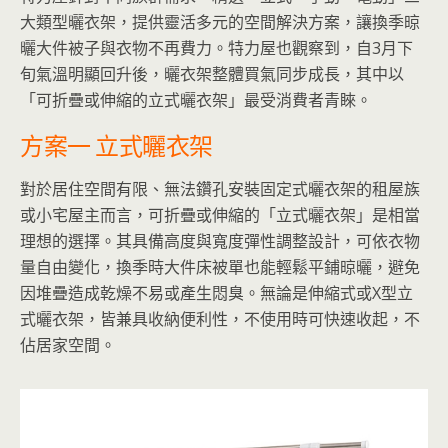
大類型曬衣架，提供靈活多元的空間解決方案，讓換季晾
曬大件被子與衣物不再費力。特力屋也觀察到，自3月下
旬氣溫明顯回升後，曬衣架整體買氣同步成長，其中以
「可折疊或伸縮的立式曬衣架」最受消費者青睞。
方案一 立式曬衣架
對於居住空間有限、無法鑽孔安裝固定式曬衣架的租屋族
或小宅屋主而言，可折疊或伸縮的「立式曬衣架」是相當
理想的選擇。其具備高度與寬度彈性調整設計，可依衣物
量自由變化，換季時大件床被單也能輕鬆平鋪晾曬，避免
因堆疊造成乾燥不易或產生悶臭。無論是伸縮式或X型立
式曬衣架，皆兼具收納便利性，不使用時可快速收起，不
佔居家空間。