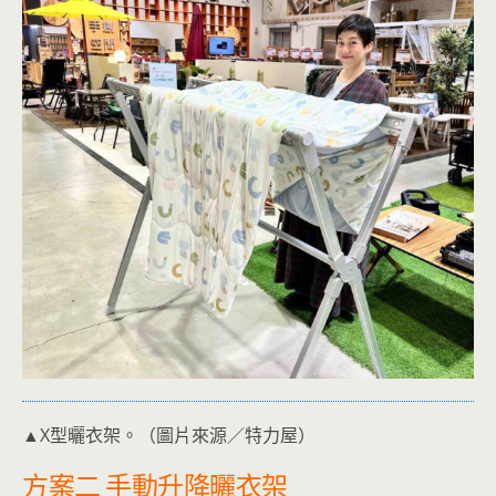
▲X型曬衣架。（圖片來源／特力屋）
方案二 手動升降曬衣架