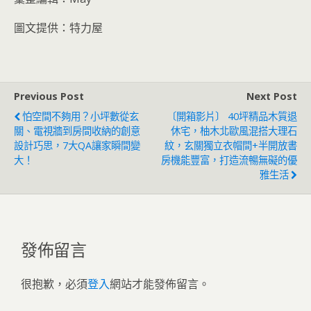
圖文提供：特力屋
Previous Post
Next Post
怕空間不夠用？小坪數從玄
〔開箱影片〕 40坪精品木質退
關、電視牆到房間收納的創意
休宅，柚木北歐風混搭大理石
設計巧思，7大QA讓家瞬間變
紋，玄關獨立衣帽間+半開放書
大！
房機能豐富，打造流暢無礙的優
雅生活
發佈留言
很抱歉，必須
登入
網站才能發佈留言。